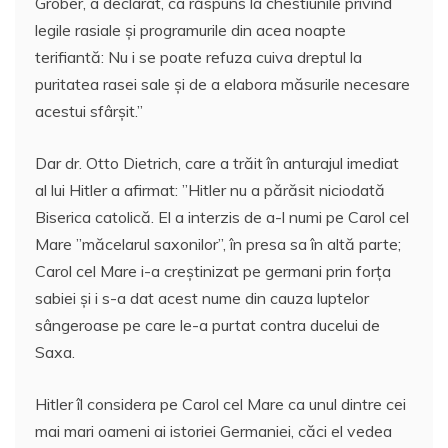
Grober, a declarat, ca răspuns la chestiunile privind
legile rasiale şi programurile din acea noapte
terifiantă: Nu i se poate refuza cuiva dreptul la
puritatea rasei sale şi de a elabora măsurile necesare
acestui sfârşit.”
Dar dr. Otto Dietrich, care a trăit în anturajul imediat
al lui Hitler a afirmat: ”Hitler nu a părăsit niciodată
Biserica catolică. El a interzis de a-l numi pe Carol cel
Mare ”măcelarul saxonilor”, în presa sa în altă parte;
Carol cel Mare i-a creştinizat pe germani prin forţa
sabiei şi i s-a dat acest nume din cauza luptelor
sângeroase pe care le-a purtat contra ducelui de
Saxa.
Hitler îl considera pe Carol cel Mare ca unul dintre cei
mai mari oameni ai istoriei Germaniei, căci el vedea