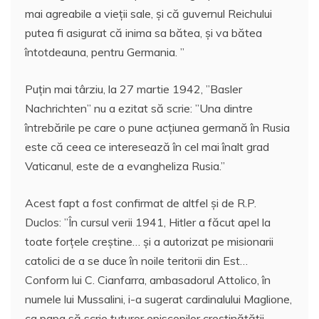
mai agreabile a vieţii sale, şi că guvernul Reichului
putea fi asigurat că inima sa bătea, şi va bătea
întotdeauna, pentru Germania. ”
Puţin mai târziu, la 27 martie 1942, ”Basler
Nachrichten” nu a ezitat să scrie: ”Una dintre
întrebările pe care o pune acţiunea germană în Rusia
este că ceea ce interesează în cel mai înalt grad
Vaticanul, este de a evangheliza Rusia.”
Acest fapt a fost confirmat de altfel şi de R.P.
Duclos: ”În cursul verii 1941, Hitler a făcut apel la
toate forţele creştine… şi a autorizat pe misionarii
catolici de a se duce în noile teritorii din Est…
Conform lui C. Cianfarra, ambasadorul Attolico, în
numele lui Mussalini, i-a sugerat cardinalului Maglione,
ca papa să scrie tuturor episcopilor creştinătăţii,