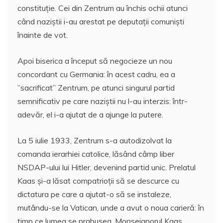
constituţie. Cei din Zentrum au închis ochii atunci
când naziştii i-au arestat pe deputaţii comunişti
înainte de vot.
Apoi biserica a început să negocieze un nou
concordant cu Germania: în acest cadru, ea a
”sacrificat” Zentrum, pe atunci singurul partid
semnificativ pe care naziştii nu l-au interzis: într-
adevăr, el i-a ajutat de a ajunge la putere.
La 5 iulie 1933, Zentrum s-a autodizolvat la
comanda ierarhiei catolice, lăsând câmp liber
NSDAP-ului lui Hitler, devenind partid unic. Prelatul
Kaas şi-a lăsat compatrioţii să se descurce cu
dictatura pe care a ajutat-o să se instaleze,
mutându-se la Vatican, unde a avut o noua carieră: în
timp ce lumea se prabuşea, Monseignorul Kaas,