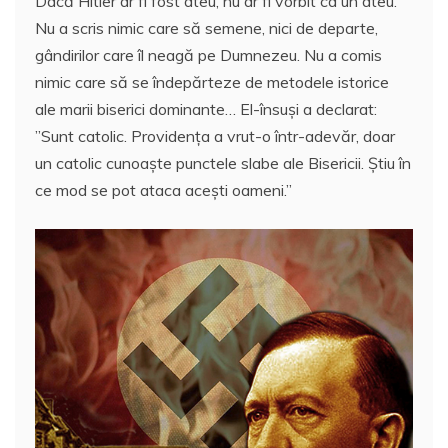
Dacă Hitler ar fi fost ateu, nu ar fi vorbit ca un ateu.
Nu a scris nimic care să semene, nici de departe,
gândirilor care îl neagă pe Dumnezeu. Nu a comis
nimic care să se îndepărteze de metodele istorice
ale marii biserici dominante… El-însuşi a declarat:
”Sunt catolic. Providenţa a vrut-o într-adevăr, doar
un catolic cunoaşte punctele slabe ale Bisericii. Știu în
ce mod se pot ataca aceşti oameni.”