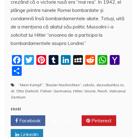
crezând că o victorie rusă era ”mai rea”. În 1942, el
plânge printre ruinele Romei bombardate şi
condamnă însă bombardamentele aliate. Totuşi, uită
de a menţiona că aliatul său politic Mussolini i-a
solicitat lui Hitler ”onoarea de a participa la
bombardamentele asupra Londrei.”
F
T
Pi
T
Li
M
R
W
Y
a
w
nt
u
n
y
e
h
a
P
c
itt
er
m
k
S
d
at
h
a
“Mein Kampf”
,
”Basler Nachrichten”
,
catolic
,
dezvaluiribiz.ro
,
e
er
e
bl
e
p
di
s
o
rt
dr. Otto Dietrich
,
Führer
,
Germania
,
Hitler
,
Istorie
,
Reich
,
Vaticanul
,
b
st
r
dI
a
t
A
o
aj
Zentrum
o
n
c
p
M
e
SHARE
o
e
p
ai
a
Facebook
Twitter
Pinterest
k
l
z
Linkedin