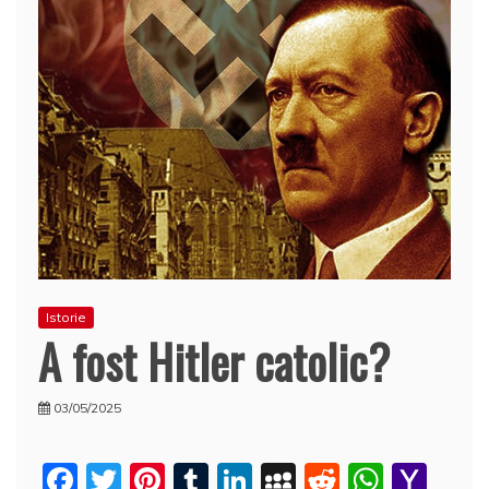
Istorie
A fost Hitler catolic?
03/05/2025
F
T
Pi
T
Li
M
R
W
Y