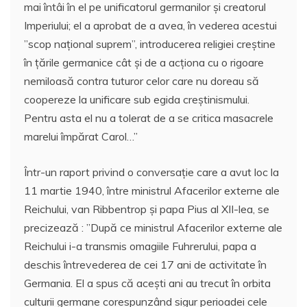
mai întâi în el pe unificatorul germanilor şi creatorul
Imperiului; el a aprobat de a avea, în vederea acestui
”scop naţional suprem”, introducerea religiei creştine
în ţările germanice cât şi de a acţiona cu o rigoare
nemiloasă contra tuturor celor care nu doreau să
coopereze la unificare sub egida creştinismului.
Pentru asta el nu a tolerat de a se critica masacrele
marelui împărat Carol…”
Într-un raport privind o conversaţie care a avut loc la
11 martie 1940, între ministrul Afacerilor externe ale
Reichului, van Ribbentrop şi papa Pius al XII-lea, se
precizează : ”După ce ministrul Afacerilor externe ale
Reichului i-a transmis omagiile Fuhrerului, papa a
deschis întrevederea de cei 17 ani de activitate în
Germania. El a spus că aceşti ani au trecut în orbita
culturii germane corespunzând sigur perioadei cele