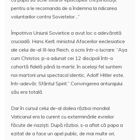
pentru a le recomanda de a îndemna la ridicarea
voluntarilor contra Sovietelor…”
Împotriva Uniunii Sovietice a avut loc o adevărată
cruciadă. Hans Kerll, ministrul Afacerilor eeclesiatice
ale celui de-al III-lea Reich, a scris într-o lucrare: ”Aşa
cum Christos şi-a adunat cei 12 discipoli într-o
cohortă fidelă până la martir, în acelaşi fel suntem
noi martorii unui spectacol identic, Adolf Hitler este,
într-adevăr, Sfântul Spirit.” Convingerea anturajului
său era totală.
Dar în cursul celui de-al doilea război mondial
Vaticanul era la curent cu exterminările evreilor
făcute de nazişti. După război, s-a aflat că papa a
ezitat de a face un apel public, de mai multe ori,