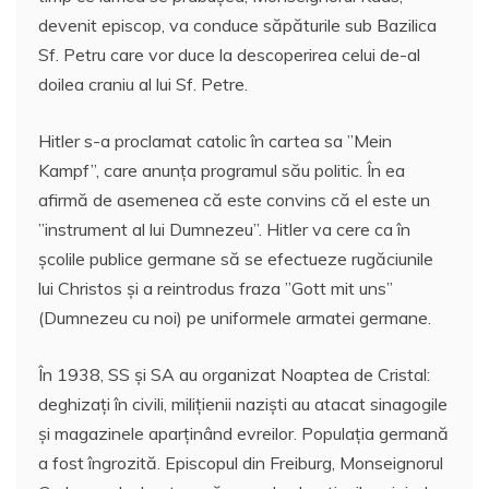
devenit episcop, va conduce săpăturile sub Bazilica
Sf. Petru care vor duce la descoperirea celui de-al
doilea craniu al lui Sf. Petre.
Hitler s-a proclamat catolic în cartea sa ”Mein
Kampf”, care anunţa programul său politic. În ea
afirmă de asemenea că este convins că el este un
”instrument al lui Dumnezeu”. Hitler va cere ca în
şcolile publice germane să se efectueze rugăciunile
lui Christos şi a reintrodus fraza ”Gott mit uns”
(Dumnezeu cu noi) pe uniformele armatei germane.
În 1938, SS şi SA au organizat Noaptea de Cristal:
deghizaţi în civili, miliţienii nazişti au atacat sinagogile
şi magazinele aparţinând evreilor. Populaţia germană
a fost îngrozită. Episcopul din Freiburg, Monseignorul