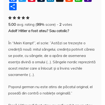
a
w
nt
u
n
y
e
h
a
P
c
itt
er
m
k
S
d
at
h
a
e
er
e
bl
e
p
di
s
o
rt
5.00
avg. rating (
99
% score) -
2
votes
b
st
r
dI
a
t
A
o
aj
Adolf Hitler a fost ateu? Sau catolic?
o
n
c
p
M
e
o
e
p
ai
a
În “Mein Kampf”, el scrie: ”Astăzi se trezeşte o
k
l
credinţă nouă: mitul sângelui, credinţa potrivit căreia
z
se poate, cu sângele, de a apăra de asemenea
ă
esenţa divină a omului (…). Sângele nordic reprezintă
acest mister care a înlocuit şi a învins vechile
sacramente (…).
Poporul german nu este atins de păcatul original, el
posedă din contră o nobleţe originală.”