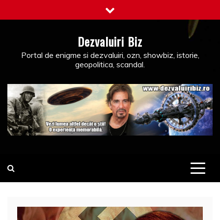
Skip
to
content
Dezvaluiri Biz
Portal de enigme si dezvaluiri, ozn, showbiz, istorie,
geopolitica, scandal.