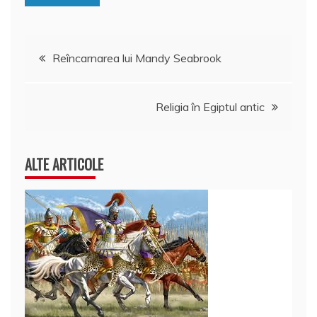
ă
Navigare
Reîncarnarea lui Mandy Seabrook
în
Religia în Egiptul antic
articole
ALTE ARTICOLE