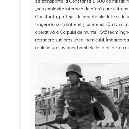
să transporte la Constanta 1 500 de militari r
,,sub exploziile infernale de afară care cutrem
Constanța, protejat de vedete blindate și de a
tragere la sorți (între el și prietenul său Dumi
operativă a Corpului de munte: ,,Stăteam înghes
retragere sub presiunea inamicului. Îmbarcarea s
artilerie și al aviației; bombele însă nu ne-au ni