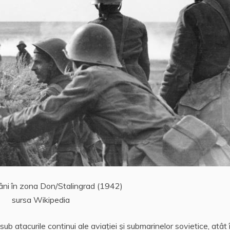
mâni în zona Don/Stalingrad (1942)
sursa Wikipedia
ub atacurile continui ale aviației și submarinelor sovietice, atât 