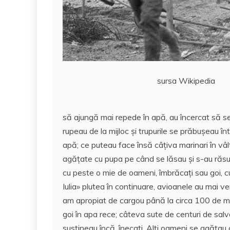
sursa Wikipedia
să ajungă mai repede în apă, au încercat să se l
rupeau de la mijloc și trupurile se prăbușeau în
apă; ce puteau face însă câțiva marinari în vâ
agățate cu pupa pe când se lăsau și s-au răsu
cu peste o mie de oameni, îmbrăcați sau goi, cu
Iulia» plutea în continuare, avioanele au mai v
am apropiat de cargou până la circa 100 de met
goi în apa rece; câteva sute de centuri de salv
susțineau încă, înecați. Alți oameni se agățau 