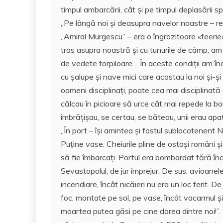
timpul ambarcării, cât și pe timpul deplasării 
,,Pe lângă noi și deasupra navelor noastre – r
,,Amiral Murgescu” – era o îngrozitoare «feerie
tras asupra noastră și cu tunurile de câmp; am
de vedete torpiloare… În aceste condiții am în
cu șalupe și nave mici care acostau la noi și-
oameni disciplinați, poate cea mai disciplinată
călcau în picioare să urce cât mai repede la b
îmbrățișau, se certau, se băteau, unii erau apati
,,În port – își amintea și fostul sublocotenent 
Puține vase. Cheiurile pline de ostași români și
să fie îmbarcați. Portul era bombardat fără înc
Sevastopolul, de jur împrejur. De sus, avioane
incendiare, încât nicăieri nu era un loc ferit. D
foc, montate pe sol, pe vase, încât vacarmul și
moartea putea găsi pe cine dorea dintre noi!”. 