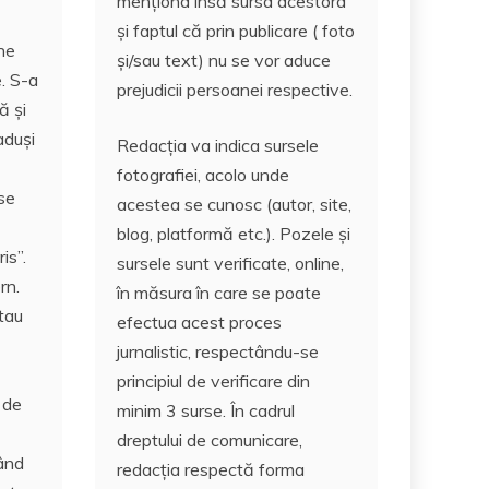
menționa însă sursa acestora
și faptul că prin publicare ( foto
ne
și/sau text) nu se vor aduce
e. S-a
prejudicii persoanei respective.
ă și
aduși
Redacția va indica sursele
fotografiei, acolo unde
 se
acestea se cunosc (autor, site,
blog, platformă etc.). Pozele și
is”.
sursele sunt verificate, online,
rn.
în măsura în care se poate
ptau
efectua acest proces
jurnalistic, respectându-se
principiul de verificare din
i de
minim 3 surse. În cadrul
dreptului de comunicare,
mând
redacția respectă forma