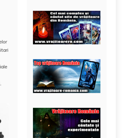
elor
tari
iale
,