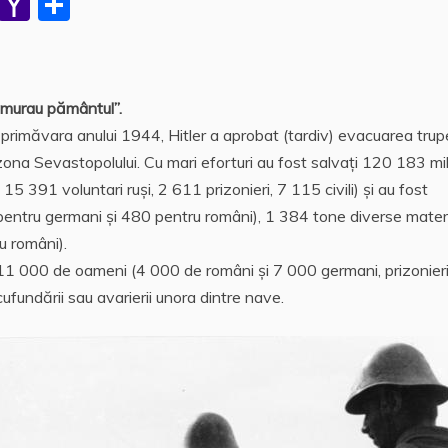
W
Y
P
h
a
a
at
h
rt
s
o
aj
remurau pământul”.
A
o
e
în primăvara anului 1944, Hitler a aprobat (tardiv) evacuarea trup
p
M
a
ona Sevastopolului. Cu mari eforturi au fost salvați 120 183 mili
p
ai
z
 391 voluntari ruşi, 2 611 prizonieri, 7 115 civili) și au fost
entru germani și 480 pentru români), 1 384 tone diverse mater
l
ă
u români).
ca 11 000 de oameni (4 000 de români și 7 000 germani, prizonieri
ufundării sau avarierii unora dintre nave.