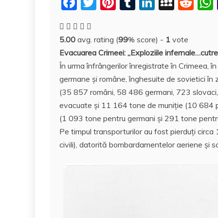
F
T
Pi
T
Li
M
R
a
w
nt
u
n
y
e
c
itt
er
m
k
S
d
5.00
avg. rating (
99
% score) -
1
vote
e
er
e
bl
e
p
di
Evacuarea Crimeei: ,,Exploziile infernale…cut
b
st
r
dI
a
t
În urma înfrângerilor înregistrate în Crimeea, 
o
n
c
germane și române, înghesuite de sovietici în z
o
e
(35 857 români, 58 486 germani, 723 slovaci, 15
evacuate și 11 164 tone de muniție (10 684 p
k
(1 093 tone pentru germani și 291 tone pentr
Pe timpul transporturilor au fost pierduţi cir
civili), datorită bombardamentelor aeriene și sc