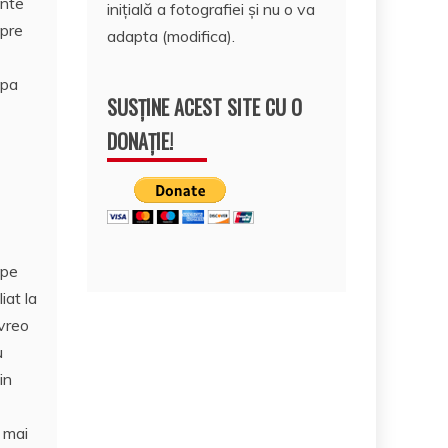
unte
inițială a fotografiei și nu o va
spre
adapta (modifica).
upa
SUSȚINE ACEST SITE CU O
DONAȚIE!
 pe
iat la
 vreo
u
in
i mai