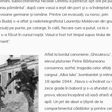
omâni, sublocotenentul Nicolae Dimitriu a petrecut opt ore pe p
urau pământul”, după care vasul a ieșit din port și s-a îndreptat 
vioane germane și române. Printre cei evacuați, cu noroc, prin
tru Buda) s-a aflat și radiotelegrafistul Laurențiu Moldovan din gr
uiți pe punte, pe catarge, în cală, fiecare cum a putut, ca la o
-a făcut în cursul nopții. Vasul a fost tot timpul supus tirului de
merit”.
Aflat la bordul canonierei ,,Ghiculescu”,
elevul plutonier Petre Bărbuneanu
consemna, astfel, tragedia celor aflați
cargoul ,,Alba Iulia”, bombardat și mitral
18 aprilie 1944: ,,Nava s-a înclinat cu
zece grade în babord și s-a afundat c
prova, elicea începând să iasă afară d
apă. Un jet de aburi a țâșnit de la
compartimentul căldărilor și printre ce