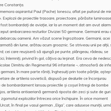
spre Constanța.
ememora aspirantul Paul (Pache) Ionescu, aflat pe puitorul de mi
». Explozii de proiectile trasoare, proiectoare, părăsite luminoas
 fost bombardați de aviație, iar la un moment dat am avut alarm
ceput ambarcarea resturilor Diviziei 50 germane. Germanii erau 
și debarcau oamenii. Am văzut scene îngrozitoare. Germanii, acei
 armată din lume, arătau acum groaznic. Se striveau unii pe alții,
ord; cei care reușiseră să ajungă pe punte, plângeau, râdeau, se
ci, înlemniți, privind în gol, câțiva au leșinat. Era ceva de nedescr
Nicolae Dimitriu din Regimentul 96 infanterie –, atmosferă de infe
 germani, în mare parte răniți, înghesuiți prin toate părțile, aște
etare de artileria sovietică, dispusă pe dealurile ce înconjurau
le de bombardament lansau proiectile și coșuri întregi de bombe
e jos, artileria antiaeriană germană riposta din zeci și sute de gur
 zgomotul exploziilor întrecea orice închipuire. În orice moment
Urcat, în final pe vasul german ,,Elga”, care adusese muniții, ur