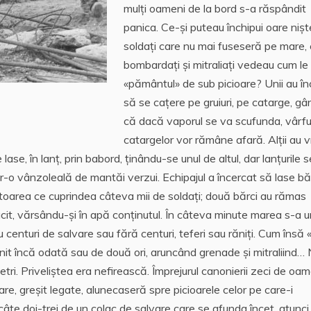
mulți oameni de la bord s-a răspândit
panica. Ce-și puteau închipui oare nișt
soldați care nu mai fuseseră pe mare,
bombardați și mitraliați vedeau cum le
«pământul» de sub picioare? Unii au î
să se cațere pe gruiuri, pe catarge, gâ
că dacă vaporul se va scufunda, vârfur
catargelor vor rămâne afară. Alții au v
ase, în lanț, prin babord, ținându-se unul de altul, dar lanțurile s
tr-o vânzoleală de mantăi verzui. Echipajul a încercat să lase băr
ltoarea ce cuprindea câteva mii de soldați; două bărci au rămas
cit, vărsându-și în apă conținutul. În câteva minute marea s-a 
 centuri de salvare sau fără centuri, teferi sau răniți. Cum însă 
enit încă odată sau de două ori, aruncând grenade și mitraliind…
ri. Priveliștea era nefirească. Împrejurul canonierii zeci de oam
are, greșit legate, alunecaseră spre picioarele celor pe care-i
câte doi-trei de un colac de salvare care se afunda încet, atunci