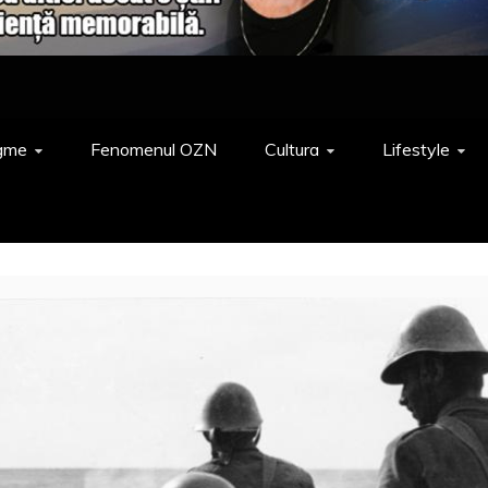
gme
Fenomenul OZN
Cultura
Lifestyle