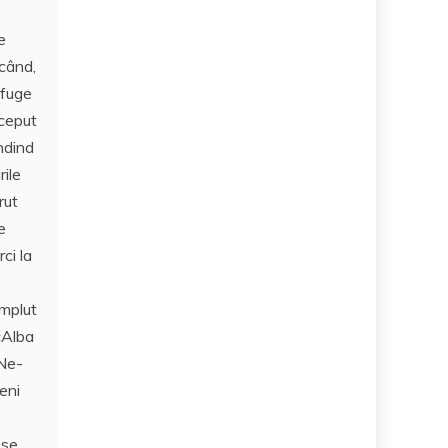
e
 când,
 fuge
nceput
ndind
ile
rut
e
ci la
umplut
«Alba
 Ne-
eni
 se