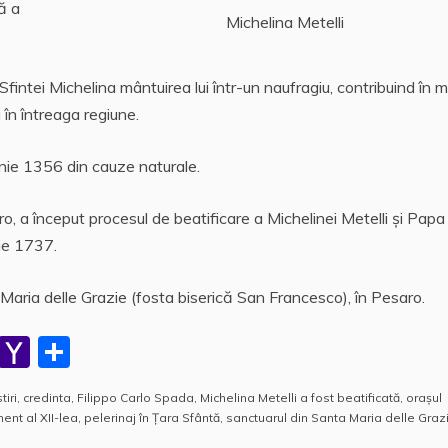
ă a
Michelina Metelli
i Sfintei Michelina mântuirea lui într-un naufragiu, contribuind în 
 în întreaga regiune.
unie 1356 din cauze naturale.
o, a început procesul de beatificare a Michelinei Metelli și Papa
lie 1737.
 Maria delle Grazie (fosta biserică San Francesco), în Pesaro.
W
Y
P
h
a
a
tiri
,
credinta
,
Filippo Carlo Spada
,
Michelina Metelli a fost beatificată
,
oraşul
at
h
rt
nt al XII-lea
,
pelerinaj în Țara Sfântă
,
sanctuarul din Santa Maria delle Graz
s
o
aj