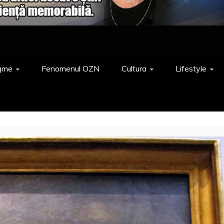
gme
Fenomenul OZN
Cultura
Lifestyle