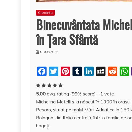
Credinta
Binecuvântata Michel
în Ţara Sfântă
01/06/2025
F
T
Pi
T
Li
M
R
a
w
nt
u
n
y
e
c
itt
er
m
k
S
d
5.00
avg. rating (
99
% score) -
1
vote
e
er
e
bl
e
p
di
Michelina Metelli s-a născut în 1300 în oraşul
b
st
r
dI
a
t
Pesaro, situat pe malul Mării Adriatice la 150
o
n
c
Bologna, din Italia centrală, într-o familie de 
o
e
bogaţi.