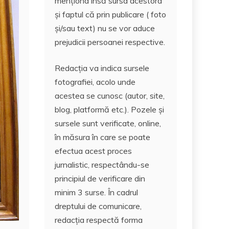
menționa însă sursa acestora
și faptul că prin publicare ( foto
și/sau text) nu se vor aduce
prejudicii persoanei respective.
Redacția va indica sursele
fotografiei, acolo unde
acestea se cunosc (autor, site,
blog, platformă etc.). Pozele și
sursele sunt verificate, online,
în măsura în care se poate
efectua acest proces
jurnalistic, respectându-se
principiul de verificare din
minim 3 surse. În cadrul
dreptului de comunicare,
redacția respectă forma