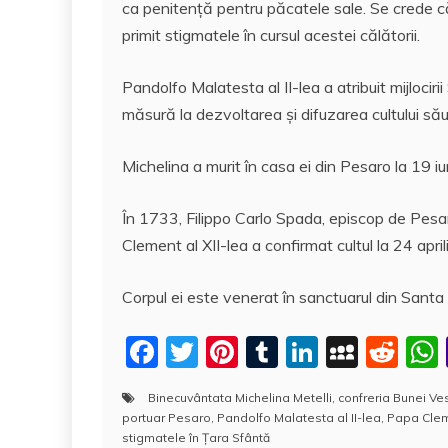
ca penitență pentru păcatele sale. Se crede c
primit stigmatele în cursul acestei călătorii.
Pandolfo Malatesta al II-lea a atribuit mijlociri
măsură la dezvoltarea și difuzarea cultului său
Michelina a murit în casa ei din Pesaro la 19 i
În 1733, Filippo Carlo Spada, episcop de Pesar
Clement al XII-lea a confirmat cultul la 24 apri
Corpul ei este venerat în sanctuarul din Santa
F
T
Pi
T
Li
M
R
a
w
nt
u
n
y
e
Binecuvântata Michelina Metelli
,
confreria Bunei Ves
c
itt
er
m
k
S
d
portuar Pesaro
,
Pandolfo Malatesta al II-lea
,
Papa Cleme
e
er
e
bl
e
p
di
stigmatele în Ţara Sfântă