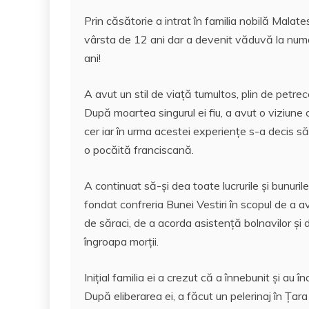
k
Prin căsătorie a intrat în familia nobilă Malates
vârsta de 12 ani dar a devenit văduvă la num
ani!
A avut un stil de viață tumultos, plin de petrecer
După moartea singurul ei fiu, a avut o viziune c
cer iar în urma acestei experienţe s-a decis s
o pocăită franciscană.
A continuat să-şi dea toate lucrurile și bunurile
fondat confreria Bunei Vestiri în scopul de a a
de săraci, de a acorda asistenţă bolnavilor și 
îngroapa morții.
Inițial familia ei a crezut că a înnebunit și au în
După eliberarea ei, a făcut un pelerinaj în Țar