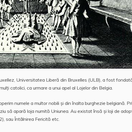
bruxellez, Universitatea Liberă din Bruxelles (ULB), a fost fondat
lţi catolici, ca urmare a unui apel al Lojelor din Belgia.
perim numele a multor nobili şi din înalta burghezie belgiană. P
ziu să apară loja numită Uniunea. Au existat însă şi loji de adopţ
, sau Întâlnirea Fericită etc.