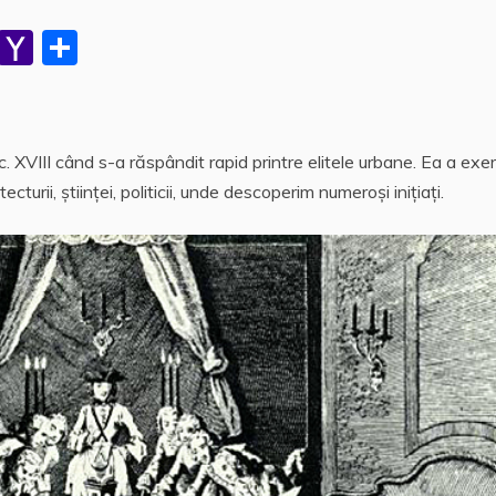
W
Y
P
h
a
a
at
h
rt
s
o
aj
. XVIII când s-a răspândit rapid printre elitele urbane. Ea a exer
A
o
e
turii, ştiinţei, politicii, unde descoperim numeroşi iniţiaţi.
p
M
a
p
ai
z
l
ă