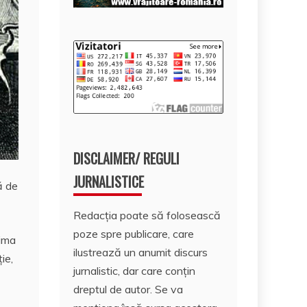
DISCLAIMER/ REGULI
JURNALISTICE
ă de
Redacția poate să folosească
poze spre publicare, care
rima
ilustrează un anumit discurs
ie,
jurnalistic, dar care conțin
dreptul de autor. Se va