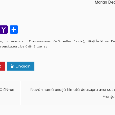
Marian De
W
Y
P
h
a
a
ro
,
francmasoneria
,
Francmasoneria în Bruxelles (Belgia)
,
iniţiaţi
,
Întâlnirea Fe
at
h
rt
iversitatea Liberă din Bruxelles
s
o
aj
A
o
e
t
Linkedin
p
M
a
p
ai
z
l
ă
 OZN-uri
Navă-mamă uriaşă filmată deasupra unui sat 
Franţa