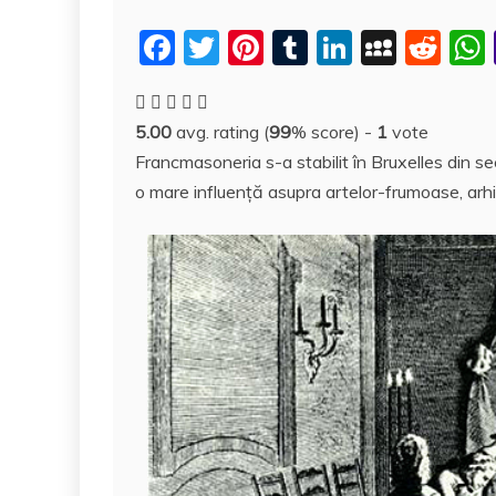
F
T
Pi
T
Li
M
R
a
w
nt
u
n
y
e
c
itt
er
m
k
S
d
5.00
avg. rating (
99
% score) -
1
vote
e
er
e
bl
e
p
di
Francmasoneria s-a stabilit în Bruxelles din sec
b
st
r
dI
a
t
o mare influenţă asupra artelor-frumoase, arhitec
o
n
c
o
e
k