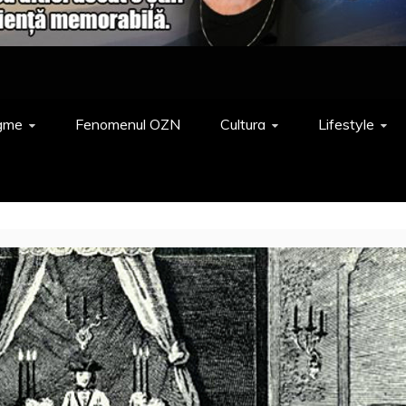
gme
Fenomenul OZN
Cultura
Lifestyle