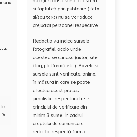
menționa însă sursa acestora
aconu
și faptul că prin publicare ( foto
și/sau text) nu se vor aduce
prejudicii persoanei respective.
Redacția va indica sursele
fotografiei, acolo unde
ricită
,
acestea se cunosc (autor, site,
blog, platformă etc.). Pozele și
sursele sunt verificate, online,
în măsura în care se poate
efectua acest proces
jurnalistic, respectându-se
din
principiul de verificare din
minim 3 surse. În cadrul
dreptului de comunicare,
redacția respectă forma