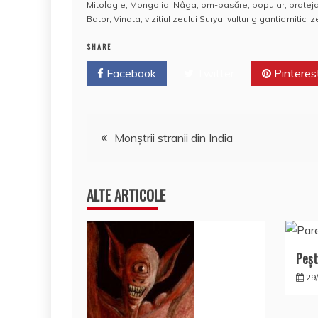
c
itt
er
m
k
S
d
Mitologie
,
Mongolia
,
Nâga
,
om-pasăre
,
popular
,
proteja
e
er
e
bl
e
p
di
Bator
,
Vinata
,
vizitiul zeului Surya
,
vultur gigantic mitic
,
z
b
st
r
dI
a
t
SHARE
o
n
c
Facebook
Twitter
Pinteres
o
e
k
Navigare
Monştrii stranii din India
în
ALTE ARTICOLE
articole
Peşt
29