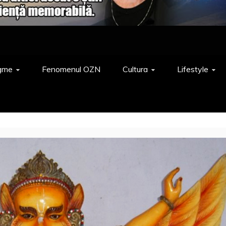
gme
Fenomenul OZN
Cultura
Lifestyle