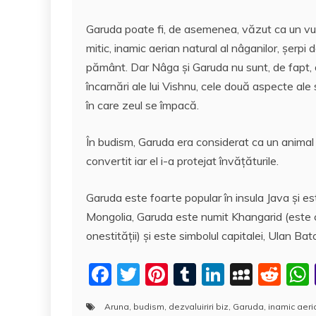
k
Garuda poate fi, de asemenea, văzut ca un vul
mitic, inamic aerian natural al nâganilor, șerpi 
pământ. Dar Nâga și Garuda nu sunt, de fapt,
încarnări ale lui Vishnu, cele două aspecte ale 
în care zeul se împacă.
În budism, Garuda era considerat ca un animal 
convertit iar el i-a protejat învăţăturile.
Garuda este foarte popular în insula Java şi 
Mongolia, Garuda este numit Khangarid (este co
onestităţii) şi este simbolul capitalei, Ulan B
F
T
Pi
T
Li
M
R
a
w
nt
u
n
y
e
Aruna
,
budism
,
dezvaluiriri biz
,
Garuda
,
inamic aeri