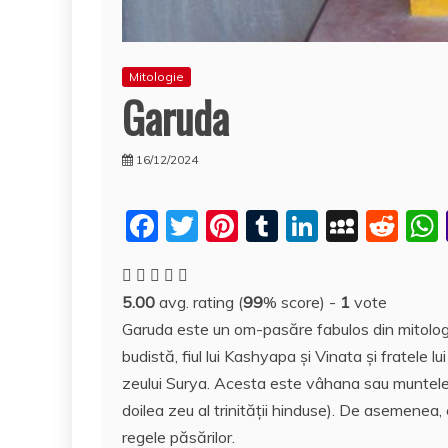
Mitologie
Garuda
16/12/2024
F
T
Pi
T
Li
M
R
a
w
nt
u
n
y
e
c
itt
er
m
k
S
d
5.00
avg. rating (
99
% score) -
1
vote
e
er
e
bl
e
p
di
Garuda este un om-pasăre fabulos din mitolog
b
st
r
dI
a
t
budistă, fiul lui Kashyapa și Vinata și fratele lui
o
n
c
zeului Surya. Acesta este vâhana sau muntele,
o
e
doilea zeu al trinităţii hinduse). De asemenea,
regele păsărilor.