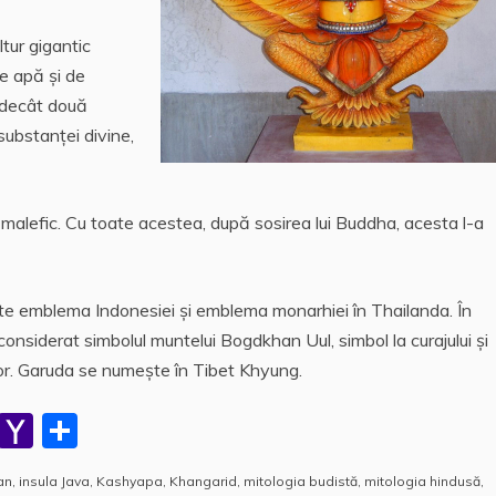
l
ă
tur gigantic
de apă și de
 decât două
substanței divine,
malefic. Cu toate acestea, după sosirea lui Buddha, acesta l-a
este emblema Indonesiei şi emblema monarhiei în Thailanda. În
nsiderat simbolul muntelui Bogdkhan Uul, simbol la curajului şi
ator. Garuda se numeşte în Tibet Khyung.
W
Y
P
h
a
a
an
,
insula Java
,
Kashyapa
,
Khangarid
,
mitologia budistă
,
mitologia hindusă
,