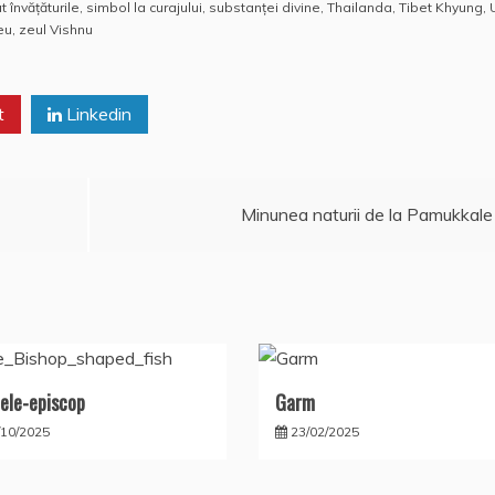
at
h
rt
t învăţăturile
,
simbol la curajului
,
substanței divine
,
Thailanda
,
Tibet Khyung
,
s
o
aj
eu
,
zeul Vishnu
A
o
e
p
M
a
t
Linkedin
p
ai
z
l
ă
Minunea naturii de la Pamukkale
ele-episcop
Garm
/10/2025
23/02/2025