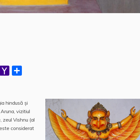
W
Y
P
h
a
a
at
h
rt
s
o
aj
ia hindusă și
A
o
e
 Aruna, vizitiul
p
M
a
 zeul Vishnu (al
p
ai
z
 este considerat