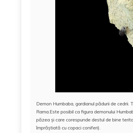
Demon Humbaba, gardianul pădurii de cedrii. Ter
Rama.Este posibil ca figura demonului Humbaba
păzea și care corespunde destul de bine teritor
împrăștiată cu copaci coniferi).