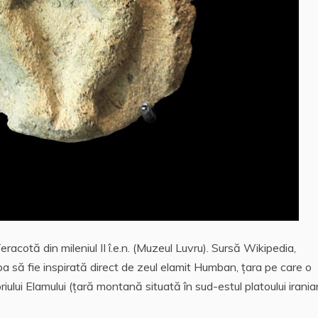
acotă din mileniul II î.e.n. (Muzeul Luvru). Sursă Wikipedia,
 să fie inspirată direct de zeul elamit Humban, țara pe care o
iului Elamului (țară montană situată în sud-estul platoului irania