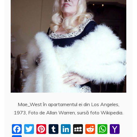
Mae_West în apartamentul ei din Los Angeles,
1973, Foto de Allan Warren, sursă foto Wikipedia.
F
T
Pi
T
Li
M
R
W
Y