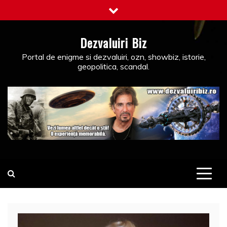
Skip
to
content
Dezvaluiri Biz
Portal de enigme si dezvaluiri, ozn, showbiz, istorie,
geopolitica, scandal.