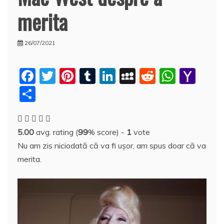
merita
26/07/2021
F
T
Pi
T
Li
M
R
W
Y
a
w
nt
u
n
y
e
h
a
P
c
itt
er
m
k
S
d
at
h
a
e
er
e
bl
e
p
di
s
o
rt
5.00
avg. rating (
99
% score) -
1
vote
b
st
r
dI
a
t
A
o
aj
Nu am zis niciodată că va fi ușor, am spus doar că va
o
n
c
p
M
e
merita.
o
e
p
ai
a
k
l
z
ă