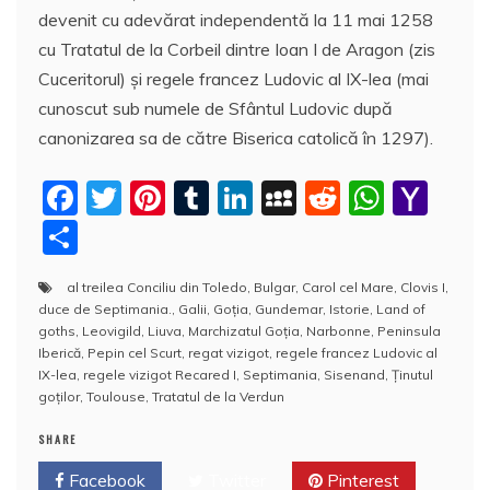
devenit cu adevărat independentă la 11 mai 1258
cu Tratatul de la Corbeil dintre Ioan I de Aragon (zis
Cuceritorul) și regele francez Ludovic al IX-lea (mai
cunoscut sub numele de Sfântul Ludovic după
canonizarea sa de către Biserica catolică în 1297).
F
T
Pi
T
Li
M
R
W
Y
a
w
nt
u
n
y
e
h
a
P
c
itt
er
m
k
S
d
at
h
a
al treilea Conciliu din Toledo
,
Bulgar
,
Carol cel Mare
,
Clovis I
,
e
er
e
bl
e
p
di
s
o
rt
duce de Septimania.
,
Galii
,
Goţia
,
Gundemar
,
Istorie
,
Land of
b
st
r
dI
a
t
A
o
aj
goths
,
Leovigild
,
Liuva
,
Marchizatul Goţia
,
Narbonne
,
Peninsula
Iberică
,
Pepin cel Scurt
,
regat vizigot
,
regele francez Ludovic al
o
n
c
p
M
e
IX-lea
,
regele vizigot Recared I
,
Septimania
,
Sisenand
,
Ţinutul
o
e
p
ai
goţilor
,
Toulouse
,
Tratatul de la Verdun
a
k
l
z
SHARE
ă
Facebook
Twitter
Pinterest