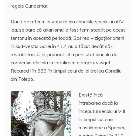
regele Gundemar.
Dacă ne referim la voturile din conciliile secolului al IV-
lea, se pare că arianismul a fost ferm stabilit pe acest
teritoriu în această perioadă. Sosirea vizigoților arieni
în sud-vestul Galiei în 412, nu a făcut decât să-l
restabilească; și, probabil, el a persistat dincolo de
conversia oficială la catolicism a regelui vizigot
Recared I în 589, în timpul celui de-al treilea Conciliu
din Toledo.
Există încă
întrebarea dacă la
începutul secolului VIII
în timpul cuceririi
musulmane a Spaniei,
a atins Pirineii în 719,