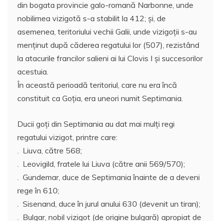
din bogata provincie galo-romană Narbonne, unde
nobilimea vizigotă s-a stabilit la 412; și, de
asemenea, teritoriului vechii Galii, unde vizigoții s-au
menținut după căderea regatului lor (507), rezistând
la atacurile francilor salieni ai lui Clovis I și succesorilor
acestuia.
În această perioadă teritoriul, care nu era încă
constituit ca Goţia, era uneori numit Septimania.
Ducii goţi din Septimania au dat mai mulţi regi
regatului vizigot, printre care:
. Liuva, către 568;
. Leovigild, fratele lui Liuva (către anii 569/570);
. Gundemar, duce de Septimania înainte de a deveni
rege în 610;
. Sisenand, duce în jurul anului 630 (devenit un tiran);
. Bulgar, nobil vizigot (de origine bulgară) apropiat de