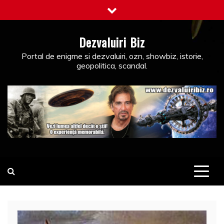
Skip
to
content
Dezvaluiri Biz
Portal de enigme si dezvaluiri, ozn, showbiz, istorie,
geopolitica, scandal.