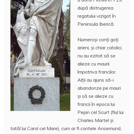
după distrugerea
regatului vizigot în
Peninsula Iberică.
Numeroşi conţi goți
arieni, și chiar catolici,
nu au ezitat să se
alieze cu maurii
împotriva francilor.
Alții au ajuns să-i
abandonze pe mauri
şi să se alieze cu
francii în epoca lui
Pepin cel Scurt (fiul lui
Charles Martel şi
tatăl lui Carol cel Mare), cum ar fi contele Ansemund,