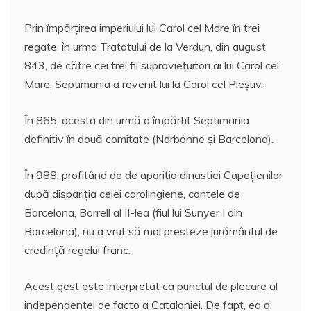
Prin împărţirea imperiului lui Carol cel Mare în trei
regate, în urma Tratatului de la Verdun, din august
843, de către cei trei fii supravieţuitori ai lui Carol cel
Mare, Septimania a revenit lui la Carol cel Pleșuv.
În 865, acesta din urmă a împărţit Septimania
definitiv în două comitate (Narbonne și Barcelona).
În 988, profitând de de apariţia dinastiei Capețienilor
după dispariţia celei carolingiene, contele de
Barcelona, Borrell al II-lea (fiul lui Sunyer I din
Barcelona), nu a vrut să mai presteze jurământul de
credință regelui franc.
Acest gest este interpretat ca punctul de plecare al
independenței de facto a Cataloniei. De fapt, ea a