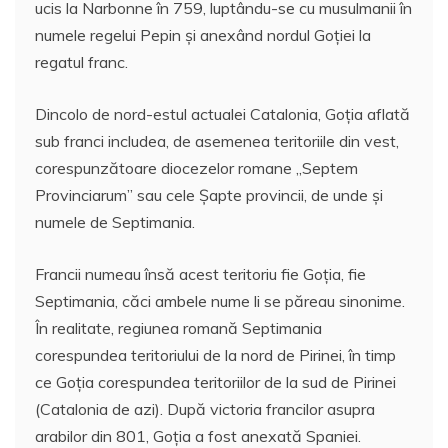
ucis la Narbonne în 759, luptându-se cu musulmanii în
numele regelui Pepin şi anexând nordul Goţiei la
regatul franc.
Dincolo de nord-estul actualei Catalonia, Goţia aflată
sub franci includea, de asemenea teritoriile din vest,
corespunzătoare diocezelor romane „Septem
Provinciarum” sau cele Şapte provincii, de unde și
numele de Septimania.
Francii numeau însă acest teritoriu fie Goţia, fie
Septimania, căci ambele nume li se păreau sinonime.
În realitate, regiunea romană Septimania
corespundea teritoriului de la nord de Pirinei, în timp
ce Goţia corespundea teritoriilor de la sud de Pirinei
(Catalonia de azi). După victoria francilor asupra
arabilor din 801, Goţia a fost anexată Spaniei.