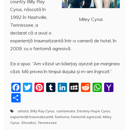
country Billy Ray
Cyrus, născută în
1992 în Nashville,
Miley Cyrus
Tennessee, a
declarat că a avut o
experienţă traumatizantă într-o cameră de hotel, în
2009, cu o fantomă agresivă.
Ea a spus: “Am văzut un băieţaş aşezat pe marginea
căzii. Mă privea în timpul duşului şi m-am îngrozit.”
F
T
Pi
T
Li
M
R
W
Y
a
w
nt
u
n
y
e
h
a
P
c
itt
er
m
k
S
d
at
h
a
artista
,
Billy Ray Cyrus
,
cantareata
,
Destiny Hope Cyrus
,
e
er
e
bl
e
p
di
s
o
rt
experienţă traumatizantă
,
fantoma
,
fantomă agresivă
,
Miley
b
st
r
dI
a
t
A
o
aj
Cyrus
,
Showbiz
,
Tennessee