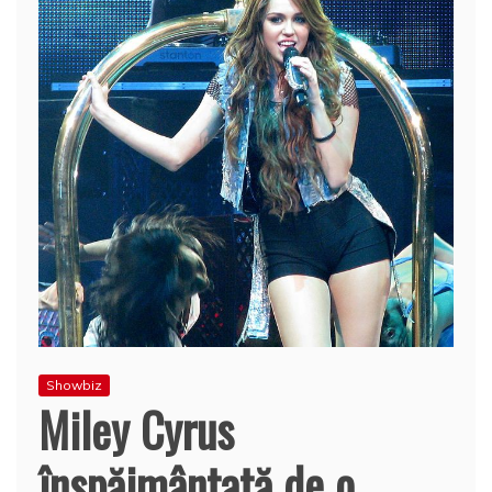
Showbiz
Miley Cyrus
înspăimântată de o