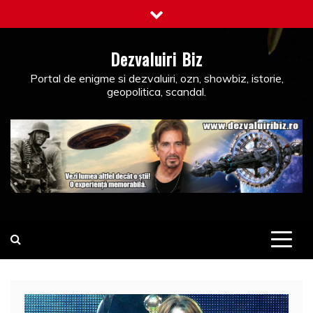
Skip
to
content
Dezvaluiri Biz
Portal de enigme si dezvaluiri, ozn, showbiz, istorie,
geopolitica, scandal.