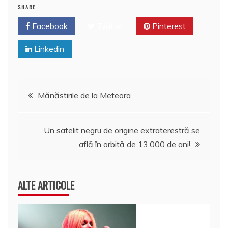
o
n
c
p
M
e
SHARE
o
e
p
ai
a
Facebook
Twitter
Pinterest
k
l
z
Linkedin
ă
Navigare
Mănăstirile de la Meteora
în
Un satelit negru de origine extraterestră se
articole
află în orbită de 13.000 de ani!
ALTE ARTICOLE