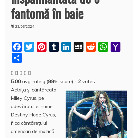
fantomă în baie
23/08/2024
F
T
Pi
T
Li
M
R
W
Y
a
w
nt
u
n
y
e
h
a
P
c
itt
er
m
k
S
d
at
h
a
e
er
e
bl
e
p
di
s
o
rt
5.00
avg. rating (
99
% score) -
2
votes
b
st
r
dI
a
t
A
o
aj
Actriţa şi cântăreaţa
o
n
c
p
M
e
Miley Cyrus, pe
o
e
p
ai
a
adevăratul ei nume
k
l
z
Destiny Hope Cyrus,
fiica cântăreţului
ă
american de muzică