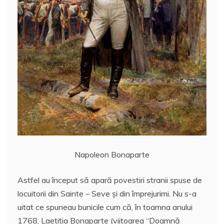
Napoleon Bonaparte
Astfel au început să apară povestiri stranii spuse de
locuitorii din Sainte – Seve şi din împrejurimi. Nu s-a
uitat ce spuneau bunicile cum că, în toamna anului
1768, Laetiţia Bonaparte (viitoarea “Doamnă