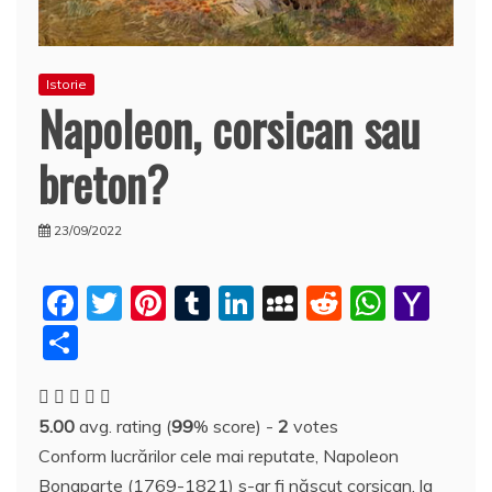
Istorie
Napoleon, corsican sau
breton?
23/09/2022
F
T
Pi
T
Li
M
R
W
Y
a
w
nt
u
n
y
e
h
a
P
c
itt
er
m
k
S
d
at
h
a
e
er
e
bl
e
p
di
s
o
rt
5.00
avg. rating (
99
% score) -
2
votes
b
st
r
dI
a
t
A
o
aj
Conform lucrărilor cele mai reputate, Napoleon
o
n
c
p
M
e
Bonaparte (1769-1821) s-ar fi născut corsican, la