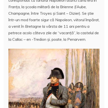
corespondat cu tânărul Napoleon atunci când era în
Franţa, la şcoala militară de la Brienne (l’Aube,
Champagne, între Troyes şi Saint – Dizier). Se ştie
într-un mod foarte sigur că Napoleon, viitorul împărat,
a venit în Bretagne la vârsta de 11 ani pentru a
petrece acolo câteva zile de “vacanţă”, la castelul de
la Callac – en -Tredion şi, poate, la Penarvern.