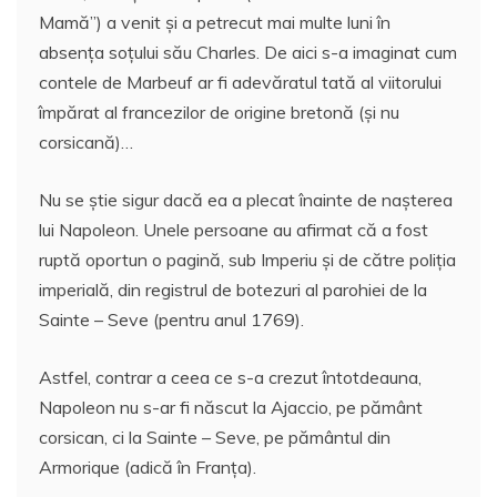
Mamă”) a venit şi a petrecut mai multe luni în
absenţa soţului său Charles. De aici s-a imaginat cum
contele de Marbeuf ar fi adevăratul tată al viitorului
împărat al francezilor de origine bretonă (şi nu
corsicană)…
Nu se ştie sigur dacă ea a plecat înainte de naşterea
lui Napoleon. Unele persoane au afirmat că a fost
ruptă oportun o pagină, sub Imperiu şi de către poliţia
imperială, din registrul de botezuri al parohiei de la
Sainte – Seve (pentru anul 1769).
Astfel, contrar a ceea ce s-a crezut întotdeauna,
Napoleon nu s-ar fi născut la Ajaccio, pe pământ
corsican, ci la Sainte – Seve, pe pământul din
Armorique (adică în Franţa).