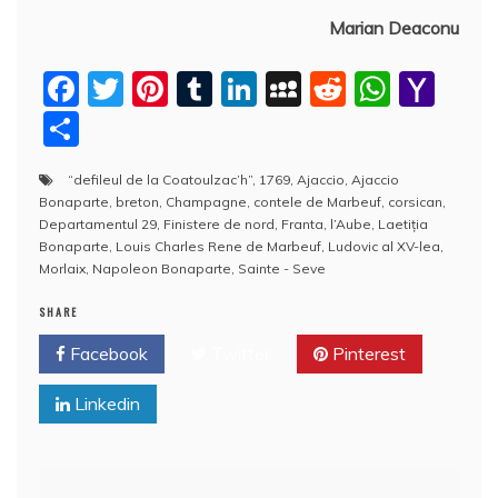
Marian Deaconu
F
T
Pi
T
Li
M
R
W
Y
a
w
nt
u
n
y
e
h
a
P
c
itt
er
m
k
S
d
at
h
a
“defileul de la Coatoulzac’h”
,
1769
,
Ajaccio
,
Ajaccio
e
er
e
bl
e
p
di
s
o
rt
Bonaparte
,
breton
,
Champagne
,
contele de Marbeuf
,
corsican
,
b
st
r
dI
a
t
A
o
aj
Departamentul 29
,
Finistere de nord
,
Franta
,
l’Aube
,
Laetiţia
Bonaparte
,
Louis Charles Rene de Marbeuf
,
Ludovic al XV-lea
,
o
n
c
p
M
e
Morlaix
,
Napoleon Bonaparte
,
Sainte - Seve
o
e
p
ai
a
SHARE
k
l
z
Facebook
Twitter
Pinterest
ă
Linkedin
Navigare