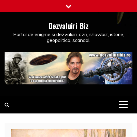
Skip
to
content
Dezvaluiri Biz
Portal de enigme si dezvaluiri, ozn, showbiz, istorie,
geopolitica, scandal.