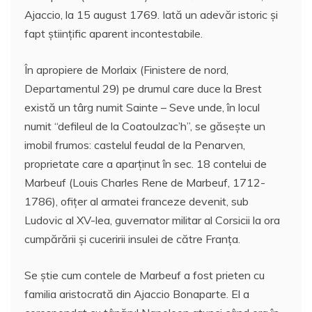
o
e
p
ai
a
Ajaccio, la 15 august 1769. Iată un adevăr istoric şi
k
l
z
fapt ştiinţific aparent incontestabile.
ă
În apropiere de Morlaix (Finistere de nord,
Departamentul 29) pe drumul care duce la Brest
există un târg numit Sainte – Seve unde, în locul
numit “defileul de la Coatoulzac’h”, se găseşte un
imobil frumos: castelul feudal de la Penarven,
proprietate care a aparţinut în sec. 18 contelui de
Marbeuf (Louis Charles Rene de Marbeuf, 1712-
1786), ofiţer al armatei franceze devenit, sub
Ludovic al XV-lea, guvernator militar al Corsicii la ora
cumpărării şi cuceririi insulei de către Franţa.
Se ştie cum contele de Marbeuf a fost prieten cu
familia aristocrată din Ajaccio Bonaparte. El a