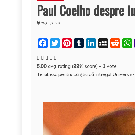
Paul Coelho despre iu
28/06/2026
F
T
Pi
T
Li
M
R
a
w
nt
u
n
y
e
c
itt
er
m
k
S
d
5.00
avg. rating (
99
% score) -
1
vote
e
er
e
bl
e
p
di
Te iubesc pentru că ştiu că întregul Univers s
b
st
r
dI
a
t
o
n
c
o
e
k