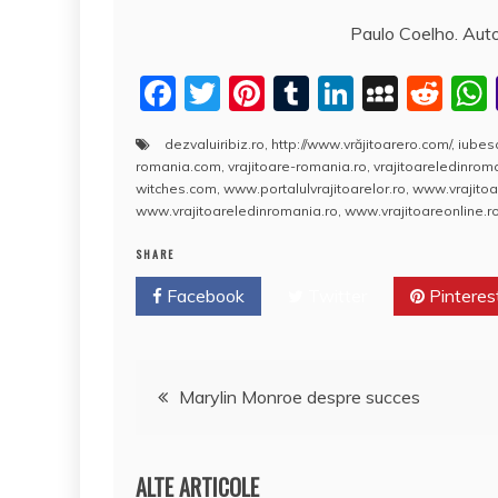
Paulo Coelho. Auto
F
T
Pi
T
Li
M
R
a
w
nt
u
n
y
e
dezvaluiribiz.ro
,
http://www.vrăjitoarero.com/
,
iubes
c
itt
er
m
k
S
d
romania.com
,
vrajitoare-romania.ro
,
vrajitoareledinro
e
er
e
bl
e
p
di
witches.com
,
www.portalulvrajitoarelor.ro
,
www.vrajitoa
www.vrajitoareledinromania.ro
,
www.vrajitoareonline.ro
b
st
r
dI
a
t
SHARE
o
n
c
Facebook
o
Twitter
e
Pinteres
k
Navigare
Marylin Monroe despre succes
în
ALTE ARTICOLE