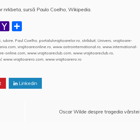
r nrkbeta, sursă Paulo Coelho, Wikipedia.
W
Y
P
h
a
a
c
,
iubire
,
Paul Coelho
,
portalulvrajitoarelor.ro
,
străduit
,
Univers
,
vrajitoare-
at
h
rt
mania.com
,
vrajitoareonline.ro
,
www.astrointernational.ro
,
www.international-
s
o
aj
re-online.com
,
www.vrajitoareclub.com
,
www.vrajitoareclub.ro
,
/
,
www.vrajitoarero.com
,
www.vrajitoarero.ro
A
o
e
p
M
a
t
p
ai
Linkedin
z
l
ă
Oscar Wilde despre tragedia vârstei