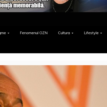
gme
Fenomenul OZN
Cultura
Lifestyle