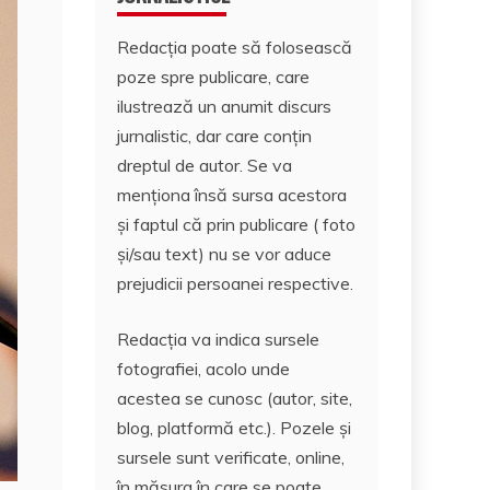
Redacția poate să folosească
poze spre publicare, care
ilustrează un anumit discurs
jurnalistic, dar care conțin
dreptul de autor. Se va
menționa însă sursa acestora
și faptul că prin publicare ( foto
și/sau text) nu se vor aduce
prejudicii persoanei respective.
Redacția va indica sursele
fotografiei, acolo unde
acestea se cunosc (autor, site,
blog, platformă etc.). Pozele și
sursele sunt verificate, online,
în măsura în care se poate