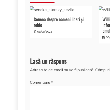
articole
Seneca despre oameni liberi şi
Will
robie
infe
omul
08/08/2026
06
Lasă un răspuns
Adresa ta de email nu va fi publicată.
Câmpuril
Comentariu
*