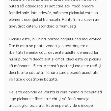
putea să găsească un soţ care să-i facă onoare
familiei sale. Într-adevăr, mărimea piciorului este un
element esenţial al frumuseţii. Pantofii mici devin un
adevărat criteriu standard al frumuseţii.
Piciorul este, în China, partea corpului cea mai erotică.
Dar în asta se poate vedea şi o restrângere a
libertăţii femeilor căci, devenite adulte, demersul lor
nu ar putea fi decât lent şi dificil. Ideal este ca piciorul
să măsoare 15 cm. Această perfecţiune este rară şi
deci foarte căutată. Tânăra care posedă acest atu
va face o căsătorie bogată.
Reuşita depinde de vârsta la care mama a început să
lege picioarele fiicei sale cât şi să facă masaje
articulaţiilor piciorului. Este imperativ de a începe