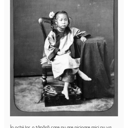
În ochii lor, o tânără care nu are picioare mici nu va