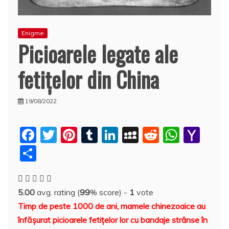
Enigme
Picioarele legate ale
fetiţelor din China
19/08/2022
F
T
Pi
T
Li
M
R
W
Y
a
w
nt
u
n
y
e
h
a
P
c
itt
er
m
k
S
d
at
h
a
e
er
e
bl
e
p
di
s
o
rt
5.00
avg. rating (
99
% score) -
1
vote
b
st
r
dI
a
t
A
o
aj
Timp de peste 1000 de ani, mamele chinezoaice au
o
n
c
p
M
e
înfăşurat picioarele fetiţelor lor cu bandaje strânse în