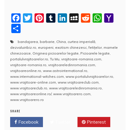
F
T
Pi
T
Li
M
R
W
Y
a
w
nt
u
n
y
e
h
a
P
c
itt
er
m
k
S
d
at
h
a
bandajarea
,
barbarie
,
China
,
curtea imperială
,
e
er
e
bl
e
p
di
s
o
rt
dezvaluiribiz.ro
,
europeni
,
exotism chinezesc
,
fetiţelor
,
mamele
b
st
r
dI
a
t
A
o
aj
chinezoaice
,
Originea picioarelor legate
,
Picioarele legate
,
portalulvrajitoarelor.ro
,
Tu Mu
,
vrajitoare-romania.com
,
o
n
c
p
M
e
vrajitoare-romania.ro
,
vrajitoareledinromania.com
,
o
e
p
ai
vrajitoareonline.ro
,
www.astrointernational.ro
,
a
www.international-witches.com
,
www.portalulvrajitoarelor.ro
,
k
l
z
www.vrajitoare-online.com
,
www.vrajitoareclub.com
,
www.vrajitoareclub.ro
,
www.vrajitoareledinromania.ro
,
ă
www.vrajitoareonline.ro/
,
www.vrajitoarero.com
,
www.vrajitoarero.ro
SHARE
Facebook
Twitter
Pinterest