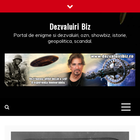
Skip
to
content
Dezvaluiri Biz
Portal de enigme si dezvaluiri, ozn, showbiz, istorie,
geopolitica, scandal.