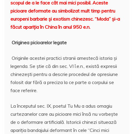
o
e
p
ai
a
scopul de a le face cât mai mici posibil.
Aceste
k
l
z
picioare deformate au simbolizat mult timp pentru
europeni barbarie şi exotism chinezesc. “Moda” şi-a
ă
făcut apariţia în China în
anul 950 e.n.
Originea picioarelor legate
Originile acestei practici stranii amestecă istoria şi
legenda. Se ştie că din sec. VI î.e.n., există expresii
chinezeşti pentru a descrie procedeul de opresiune
folosit dar fără a preciza la ce parte a corpului se
face referire.
La începutul sec. IX, poetul Tu Mu a adus omagiu
curtezanelor care au picioare mici însă nu vorbeşte
de o deformare artificială. Istoricii chinezi situează
apariţia bandajului deformant în cele “Cinci mici