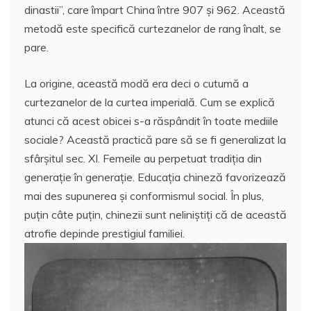
dinastii”, care împart China între 907 şi 962. Această
metodă este specifică curtezanelor de rang înalt, se
pare.
La origine, această modă era deci o cutumă a
curtezanelor de la curtea imperială. Cum se explică
atunci că acest obicei s-a răspândit în toate mediile
sociale? Această practică pare să se fi generalizat la
sfârşitul sec. XI. Femeile au perpetuat tradiţia din
generaţie în generaţie. Educaţia chineză favorizează
mai des supunerea şi conformismul social. În plus,
puţin câte puţin, chinezii sunt neliniştiţi că de această
atrofie depinde prestigiul familiei.