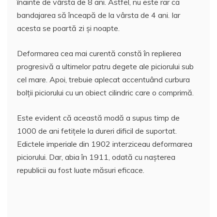
înainte de vârsta de 8 ani. Astfel, nu este rar ca
bandajarea să înceapă de la vârsta de 4 ani. Iar
acesta se poartă zi şi noapte.
Deformarea cea mai curentă constă în replierea
progresivă a ultimelor patru degete ale piciorului sub
cel mare. Apoi, trebuie aplecat accentuând curbura
bolţii piciorului cu un obiect cilindric care o comprimă.
Este evident că această modă a supus timp de
1000 de ani fetiţele la dureri dificil de suportat.
Edictele imperiale din 1902 interziceau deformarea
piciorului. Dar, abia în 1911, odată cu naşterea
republicii au fost luate măsuri eficace.