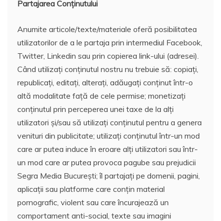
Partajarea Conținutului
Anumite articole/texte/materiale oferă posibilitatea
utilizatorilor de a le partaja prin intermediul Facebook,
Twitter, Linkedin sau prin copierea link-ului (adresei).
Când utilizați conținutul nostru nu trebuie să: copiați,
republicați, editați, alterați, adăugați conținut într-o
altă modalitate față de cele permise; monetizați
conținutul prin perceperea unei taxe de la alți
utilizatori și/sau să utilizați conținutul pentru a genera
venituri din publicitate; utilizați conținutul într-un mod
care ar putea induce în eroare alți utilizatori sau într-
un mod care ar putea provoca pagube sau prejudicii
Segra Media București; îl partajați pe domenii, pagini,
aplicații sau platforme care conțin material
pornografic, violent sau care încurajează un
comportament anti-social, texte sau imagini