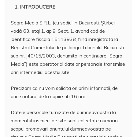
INTRODUCERE
Segra Media S.R.L. (cu sediul in Bucuresti, Știrbei
vodă 63, etaj 1, ap.9, Sect. 1, avand cod de
identificare fiscala 15113938, fiind inregistrata la
Registrul Comertului de pe langa Tribunalul Bucuresti
sub nr. J40/15/2003, denumita in continuare „Segra
Media”) este operator al datelor personale transmise
prin intermediul acestui site.
Precizam ca nu vom solicita ori primi informatii, de
orice natura, de la copiii sub 16 ani.
Datele personale furnizate de dumneavoastra la
momentul inscrierii pe site sunt colectate numai in
scopul promovarii anuntului dumneavoastra pe
siteurile Segra Media Bucuresti si pe retelele sociale,