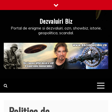
Skip
to
content
Dezvaluiri Biz
Portal de enigme si dezvaluiri, ozn, showbiz, istorie,
geopolitica, scandal.
Politica de