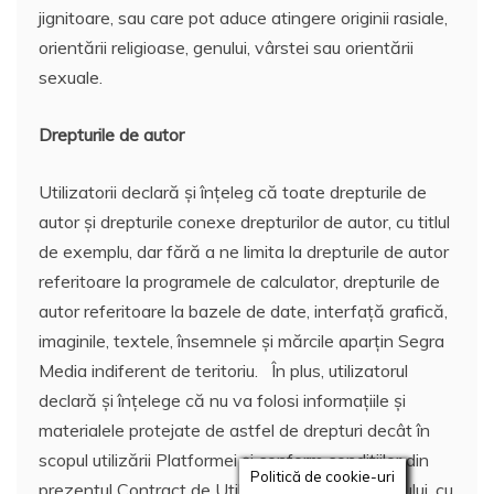
jignitoare, sau care pot aduce atingere originii rasiale,
orientării religioase, genului, vârstei sau orientării
sexuale.
Drepturile de autor
Utilizatorii declară și înțeleg că toate drepturile de
autor și drepturile conexe drepturilor de autor, cu titlul
de exemplu, dar fără a ne limita la drepturile de autor
referitoare la programele de calculator, drepturile de
autor referitoare la bazele de date, interfață grafică,
imaginile, textele, însemnele și mărcile aparțin Segra
Media indiferent de teritoriu. În plus, utilizatorul
declară și înțelege că nu va folosi informațiile și
materialele protejate de astfel de drepturi decât în
scopul utilizării Platformei și conform condițiilor din
Politică de cookie-uri
prezentul Contract de Utilizare. Utilizarea site-ului, cu