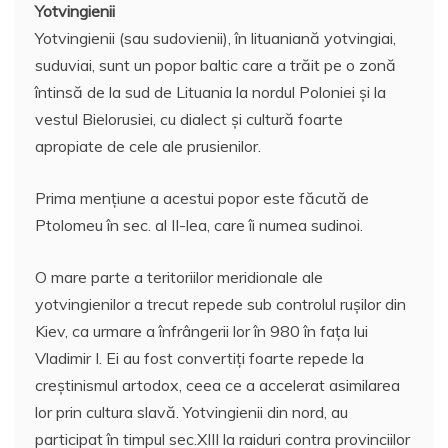
Yotvingienii
Yotvingienii (sau sudovienii), în lituaniană yotvingiai,
suduviai, sunt un popor baltic care a trăit pe o zonă
întinsă de la sud de Lituania la nordul Poloniei şi la
vestul Bielorusiei, cu dialect şi cultură foarte
apropiate de cele ale prusienilor.
Prima menţiune a acestui popor este făcută de
Ptolomeu în sec. al II-lea, care îi numea sudinoi.
O mare parte a teritoriilor meridionale ale
yotvingienilor a trecut repede sub controlul ruşilor din
Kiev, ca urmare a înfrângerii lor în 980 în faţa lui
Vladimir I. Ei au fost convertiţi foarte repede la
creştinismul artodox, ceea ce a accelerat asimilarea
lor prin cultura slavă. Yotvingienii din nord, au
participat în timpul sec.XIII la raiduri contra provinciilor