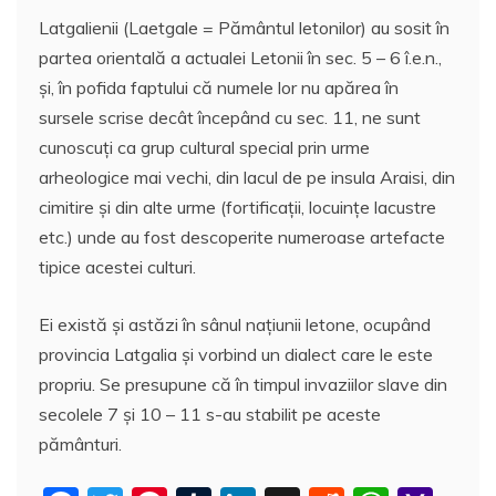
Latgalienii (Laetgale = Pământul letonilor) au sosit în
partea orientală a actualei Letonii în sec. 5 – 6 î.e.n.,
şi, în pofida faptului că numele lor nu apărea în
sursele scrise decât începând cu sec. 11, ne sunt
cunoscuţi ca grup cultural special prin urme
arheologice mai vechi, din lacul de pe insula Araisi, din
cimitire şi din alte urme (fortificaţii, locuinţe lacustre
etc.) unde au fost descoperite numeroase artefacte
tipice acestei culturi.
Ei există şi astăzi în sânul naţiunii letone, ocupând
provincia Latgalia şi vorbind un dialect care le este
propriu. Se presupune că în timpul invaziilor slave din
secolele 7 şi 10 – 11 s-au stabilit pe aceste
pământuri.