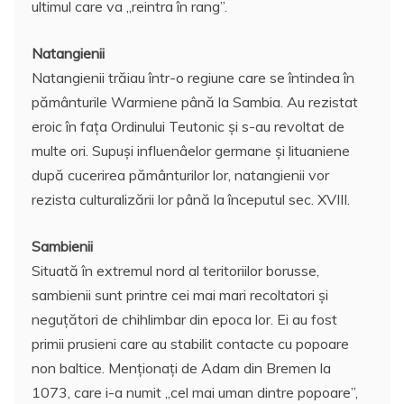
ultimul care va „reintra în rang”.
Natangienii
Natangienii trăiau într-o regiune care se întindea în
pământurile Warmiene până la Sambia. Au rezistat
eroic în faţa Ordinului Teutonic şi s-au revoltat de
multe ori. Supuşi influenâelor germane şi lituaniene
după cucerirea pământurilor lor, natangienii vor
rezista culturalizării lor până la începutul sec. XVIII.
Sambienii
Situată în extremul nord al teritoriilor borusse,
sambienii sunt printre cei mai mari recoltatori şi
neguţători de chihlimbar din epoca lor. Ei au fost
primii prusieni care au stabilit contacte cu popoare
non baltice. Menţionaţi de Adam din Bremen la
1073, care i-a numit „cel mai uman dintre popoare”,