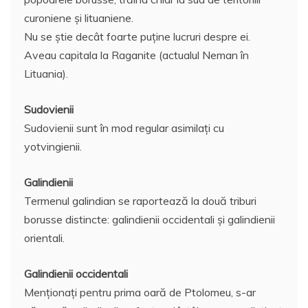
curoniene şi lituaniene.
Nu se ştie decât foarte puţine lucruri despre ei.
Aveau capitala la Raganite (actualul Neman în
Lituania).
Sudovienii
Sudovienii sunt în mod regular asimilaţi cu
yotvingienii.
Galindienii
Termenul galindian se raportează la două triburi
borusse distincte: galindienii occidentali şi galindienii
orientali.
Galindienii occidentali
Menţionaţi pentru prima oară de Ptolomeu, s-ar