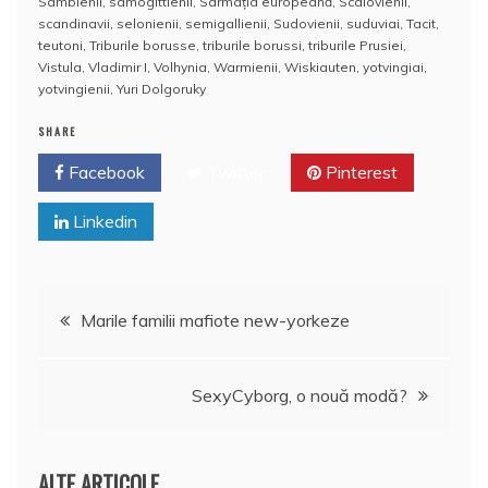
Sambienii
,
samogittienii
,
Sarmaţia europeană
,
Scalovienii
,
scandinavii
,
selonienii
,
semigallienii
,
Sudovienii
,
suduviai
,
Tacit
,
teutoni
,
Triburile borusse
,
triburile borussi
,
triburile Prusiei
,
Vistula
,
Vladimir I
,
Volhynia
,
Warmienii
,
Wiskiauten
,
yotvingiai
,
yotvingienii
,
Yuri Dolgoruky
SHARE
Facebook
Twitter
Pinterest
Linkedin
Navigare
Marile familii mafiote new-yorkeze
în
SexyCyborg, o nouă modă?
articole
ALTE ARTICOLE