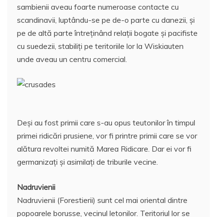
sambienii aveau foarte numeroase contacte cu
scandinavii, luptându-se pe de-o parte cu danezii, şi
pe de altă parte întreţinând relaţii bogate şi pacifiste
cu suedezii, stabiliţi pe teritoriile lor la Wiskiauten
unde aveau un centru comercial.
Deşi au fost primii care s-au opus teutonilor în timpul
primei ridicări prusiene, vor fi printre primii care se vor
alătura revoltei numită Marea Ridicare. Dar ei vor fi
germanizaţi şi asimilaţi de triburile vecine.
Nadruvienii
Nadruvienii (Forestierii) sunt cel mai oriental dintre
popoarele borusse, vecinul letonilor. Teritoriul lor se