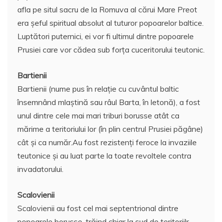
afla pe situl sacru de la Romuva al cărui Mare Preot
era şeful spiritual absolut al tuturor popoarelor baltice.
Luptători puternici, ei vor fi ultimul dintre popoarele
Prusiei care vor cădea sub forţa cuceritorului teutonic.
Bartienii
Bartienii (nume pus în relaţie cu cuvântul baltic
însemnând mlaştină sau râul Barta, în letonă), a fost
unul dintre cele mai mari triburi borusse atât ca
mărime a teritoriului lor (în plin centrul Prusiei păgâne)
cât şi ca număr.Au fost rezistenţi feroce la invaziile
teutonice şi au luat parte la toate revoltele contra
invadatorului.
Scalovienii
Scalovienii au fost cel mai septentrional dintre
popoarele borusse, trăind chiar la sud de teritoriilr