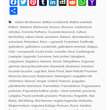
F
T
Pi
T
Li
M
R
W
Y
a
w
nt
u
n
y
e
h
a
P
c
itt
er
m
k
S
d
at
h
a
Adam din Bremen
,
Balticii occidentali
,
Balticii orientali
,
e
er
e
bl
e
p
di
s
o
rt
Balticii.
,
Bartienii
,
Bielorusia
,
borussi
,
Borussii
,
creştinismul
b
st
r
dI
a
t
A
o
aj
artodox
,
Cronicile Ruthene
,
Cruciada teutonică
,
Cultura
Moshchiny
,
cultura slavă
,
curonienii
,
danezii
,
dezvaluiribiz.ro
,
o
n
c
p
M
e
estonienii
,
finlandezi
,
finno – ugriannă
,
Forestierii
,
fortificaţii
,
o
e
p
ai
galindienii
,
galindienii occidentali
,
galindienii orientali
,
Glappo
,
a
indo – europeană
,
insula Araisi
,
invaziile slave
,
Kadiningrad
,
k
l
z
Laetgale
,
lagunele Curoniene
,
larin pruteri
,
lataglienii
,
Latgalienii
,
latgaliesi
,
latvienii
,
letonii
,
lettigalliens
,
lingvistul
ă
german Georg Nesselmann
,
lituaniană
,
lituanienii
,
livonienii
,
locuinţe lacustre
,
Lugii Buri
,
Mare Preot
,
Marii Ridicări Prusiene
,
Masovia
,
Moscova
,
Nadruvienii
,
Natangienii
,
neguţători de
chihlimbar
,
Neman
,
Nogat
,
Ordinul Teutonic
,
pagudes
,
pământurile Warmiene
,
Pameddien
,
Pameddienii
,
Pogasenienii
,
polonezi
,
Popoarele baltice
,
proto – slavii orientali
,
provincia
Latgalia
,
Prusia centrală
,
prusienii
,
Ptolomeu
,
Raganite
,
râul
Barta
,
râul Elblag
,
râul Niemen
,
regelui legendar Widuwito
,
Regiomontium
,
regiunea Kaluga
,
Romuva
,
Rusia
,
Sambia
,