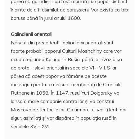
părea că galindienii au fost mai întâi un popor distinct
înainte de a fi asimilat de borussieni. Vor exista ca trib
boruss până în jurul anului 1600.
Galindienii orientali
Născut din precedenţii, galindienii orientali sunt
foarte probabil poporul Culturii Moshchiny care vor
ocupa regiunea Kaluga, în Rusia, până la invazia sa
de proto – slavii orientali în secolele VI – VII. S-ar
părea că acest popor va rămâne pe aceste
meleaguri pentru că ei sunt menţionaţi de Cronicile
Ruthene în 1058. În 1147, rusul Yuri Dolgoruky va
lansa o mare campanie contra lor şi va construi
Moscova pe teritoriile lor. Ca urmare, ei vor fi lent, dar
sigur, asimilaţi şi vor dispărea în populaţia rusă în
secolele XV – XVI.