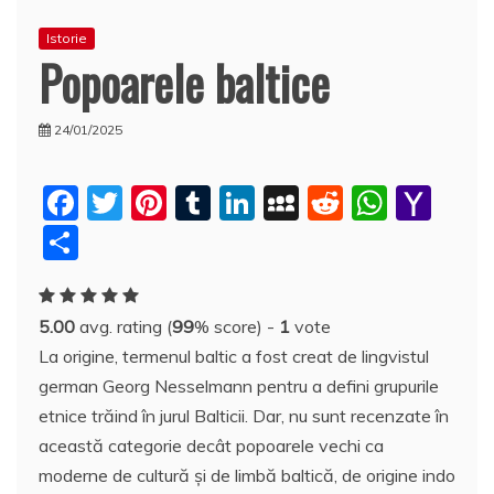
Istorie
Popoarele baltice
24/01/2025
F
T
Pi
T
Li
M
R
W
Y
a
w
nt
u
n
y
e
h
a
P
c
itt
er
m
k
S
d
at
h
a
e
er
e
bl
e
p
di
s
o
rt
5.00
avg. rating (
99
% score) -
1
vote
b
st
r
dI
a
t
A
o
aj
La origine, termenul baltic a fost creat de lingvistul
o
n
c
p
M
e
german Georg Nesselmann pentru a defini grupurile
o
e
p
ai
a
etnice trăind în jurul Balticii. Dar, nu sunt recenzate în
k
l
z
această categorie decât popoarele vechi ca
moderne de cultură şi de limbă baltică, de origine indo
ă