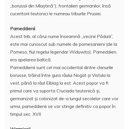
„borussii din Mlaştină”), frontalieri germanilor, însă
cuceritorii teutonici le numeau triburile Prusiei.
Pameddienii
Acest trib, al cărui nume înseamnă „vecinii Pădurii”,
este mai cunoscut sub numele de pomesanieni (de la
Pomeso, fiul regelui legendar Widuwito). Pameddien,
era apelarea baltică.
Pameddienii sunt cel mai occidental dintre clanurile
borusse, trăind între gura râului Nogat şi Vistula la
vest, până la râul Elblag la est. Acest popor va fi
primul care va suporta Cruciada teutonică şi,
germanizat şi colonizat de-a lungul secolelor care vor
urma, pameddienii se vor stinge definitiv ca popor în
timpul sec. XVII.