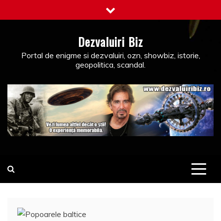
Skip
to
content
Dezvaluiri Biz
Portal de enigme si dezvaluiri, ozn, showbiz, istorie,
geopolitica, scandal.