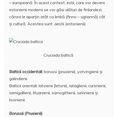
– europeană. În acest context, estii, care vor deveni
estonienii moderni se vor găsi alături de finlandezi,
cărora le aparţin atât ca limbă (finno – ugriannă) cât
şi cultură. Acestea sunt: aestii (estonienii).
Cruciada baltică
Balticii occidentali:
borussi (prusienii), yotvingienii şi
galindienii
Balticii orientali: latvienii (letonii), lataglienii, curonienii,
semigallienii, lituanienii, samogittienii, selonienii şi
livonienii.
Borussii (Prusienii)