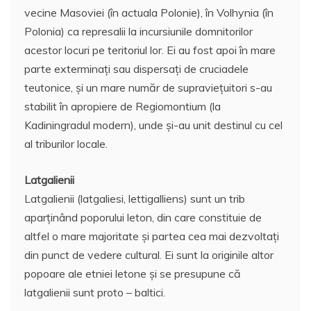
vecine Masoviei (în actuala Polonie), în Volhynia (în
Polonia) ca represalii la incursiunile domnitorilor
acestor locuri pe teritoriul lor. Ei au fost apoi în mare
parte exterminaţi sau dispersaţi de cruciadele
teutonice, şi un mare număr de supravieţuitori s-au
stabilit în apropiere de Regiomontium (la
Kadiningradul modern), unde şi-au unit destinul cu cel
al triburilor locale.
Latgalienii
Latgalienii (latgaliesi, lettigalliens) sunt un trib
aparţinând poporului leton, din care constituie de
altfel o mare majoritate şi partea cea mai dezvoltaţi
din punct de vedere cultural. Ei sunt la originile altor
popoare ale etniei letone şi se presupune că
latgalienii sunt proto – baltici.