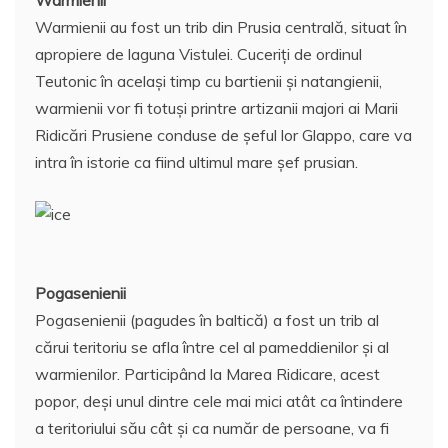
Warmienii
Warmienii au fost un trib din Prusia centrală, situat în
apropiere de laguna Vistulei. Cuceriţi de ordinul
Teutonic în acelaşi timp cu bartienii şi natangienii,
warmienii vor fi totuşi printre artizanii majori ai Marii
Ridicări Prusiene conduse de şeful lor Glappo, care va
intra în istorie ca fiind ultimul mare şef prusian.
Pogasenienii
Pogasenienii (pagudes în baltică) a fost un trib al
cărui teritoriu se afla între cel al pameddienilor şi al
warmienilor. Participând la Marea Ridicare, acest
popor, deşi unul dintre cele mai mici atât ca întindere
a teritoriului său cât şi ca număr de persoane, va fi