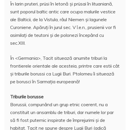
În larin pruteri, prüsi în letonă şi prüsai în lituaniană,
sunt poporul baltic antic care ocupa malurile vestice
ale Balticii, de la Vistula, râul Niemen şi lagunele
Curoniene. Apăruţi în jurul sec. V î.e.n., prusienii vor fi
asimilaţi de teutoni şi de polonezi începând cu
sec.XIII.
În <Germania>, Tacit situează anumite triburi la
frontierele orientale ale acesteia, printre care estii cât
şi triburile borussi ca Lugii Buri. Ptolomeu îi situează
pe borusci în Sarmaţia europeană!
Triburile borusse
Borussii, compunând un grup etnic coerent, nu a
constituit un ansamblu de triburi, dar numele lor par
să fi fost puternic inspirate de împrejurimi şi de
habitat. Tacit ne spune despre Lugii Buri (adică