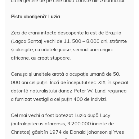
altfel genele de pe cele două coaste ale Atlanticului.
Pista aborigenă: Luzia
Zeci de cranii intacte descoperite la est de Brazilia
(Lagoa Santa) vechi de 11. 500 – 8.000 ani, strâmte
şi alungite, cu orbitele joase, semnul unei origini
africane, au creat stupoare.
Cenuşa şi uneltele arată o ocupaţie umană de 50.
000 ani cel puţin. Încă de începutul sec. XIX, în special
datorită naturalistului danez Peter W. Lund, regiunea
a furnizat vestigii a cel puţin 400 de indivizi.
Cel mai vechi a fost botezat Luzia după Lucy
(autralopitecus afarensis, 3.200.000 înainte de
Christos) găsit în 1974 de Donald Johanson şi Yves