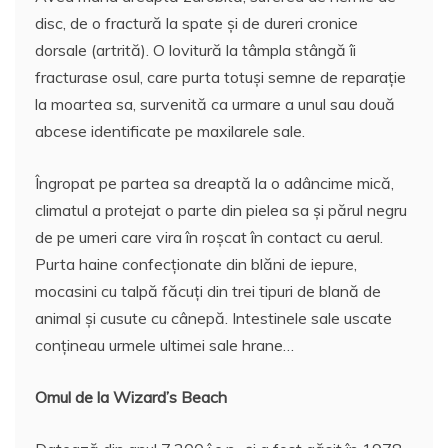
disc, de o fractură la spate şi de dureri cronice
dorsale (artrită). O lovitură la tâmpla stângă îi
fracturase osul, care purta totuşi semne de reparaţie
la moartea sa, survenită ca urmare a unul sau două
abcese identificate pe maxilarele sale.
Îngropat pe partea sa dreaptă la o adâncime mică,
climatul a protejat o parte din pielea sa şi părul negru
de pe umeri care vira în roşcat în contact cu aerul.
Purta haine confecţionate din blăni de iepure,
mocasini cu talpă făcuţi din trei tipuri de blană de
animal şi cusute cu cânepă. Intestinele sale uscate
conţineau urmele ultimei sale hrane…
Omul de la Wizard’s Beach