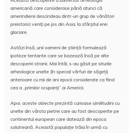
Această descoperire a bulversat arheologia
americană care considerase până atunci că
amerindienii descindeau dintr-un grup de vânători
preistorici veniţi pe jos din Asia, la sfârşitul erei
glaciare.
Astăzi însă, unii oameni de ştiinţă formulează
ipoteze tentante care se bazează însă pe alte
descoperiri stranii. Mai întâi, s-au găsit pe siturile
arheologice unelte (în special vârfuri de săgeţi)
anterioare cu mii de ani epocii considerate ca fiind
cea a „primilor ocupanţi” ai Americii.
Apoi, aceste obiecte prezintă curioase similitudini cu
unelte din vârsta pietrei care au fost descoperite pe
continentul european care datează din epoca
solutreană. Această populaţie trăia în urmă cu