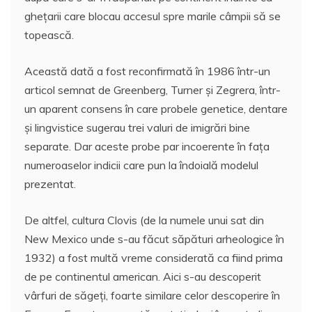
gheţarii care blocau accesul spre marile câmpii să se
topească.
Această dată a fost reconfirmată în 1986 într-un
articol semnat de Greenberg, Turner şi Zegrera, într-
un aparent consens în care probele genetice, dentare
şi lingvistice sugerau trei valuri de imigrări bine
separate. Dar aceste probe par incoerente în faţa
numeroaselor indicii care pun la îndoială modelul
prezentat.
De altfel, cultura Clovis (de la numele unui sat din
New Mexico unde s-au făcut săpături arheologice în
1932) a fost multă vreme considerată ca fiind prima
de pe continentul american. Aici s-au descoperit
vârfuri de săgeţi, foarte similare celor descoperire în