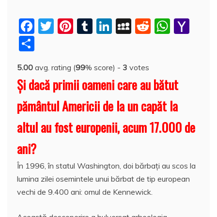
F
T
Pi
T
Li
M
R
W
Y
a
w
nt
u
n
y
e
h
a
P
c
itt
er
m
k
S
d
at
h
a
5.00
avg. rating (
99
% score) -
3
votes
e
er
e
bl
e
p
di
s
o
rt
Şi dacă primii oameni care au bătut
b
st
r
dI
a
t
A
o
aj
o
n
c
p
M
e
pământul Americii de la un capăt la
o
e
p
ai
a
altul au fost europenii, acum 17.000 de
k
l
z
ani?
ă
În 1996, în statul Washington, doi bărbaţi au scos la
lumina zilei osemintele unui bărbat de tip european
vechi de 9.400 ani: omul de Kennewick.