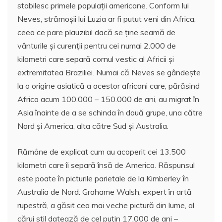
stabilesc primele populaţii americane. Conform lui
Neves, strămoşii lui Luzia ar fi putut veni din Africa,
ceea ce pare plauzibil dacă se ţine seamă de
vânturile şi curenţii pentru cei numai 2.000 de
kilometri care separă cornul vestic al Africii şi
extremitatea Braziliei. Numai că Neves se gândeşte
la o origine asiatică a acestor africani care, părăsind
Africa acum 100.000 – 150.000 de ani, au migrat în
Asia înainte de a se schinda în două grupe, una către
Nord şi America, alta către Sud şi Australia.
Rămâne de explicat cum au acoperit cei 13.500
kilometri care îi separă însă de America. Răspunsul
este poate în picturile parietale de la Kimberley în
Australia de Nord: Grahame Walsh, expert în artă
rupestră, a găsit cea mai veche pictură din lume, al
cărui stil datează de cel puţin 17.000 de ani –