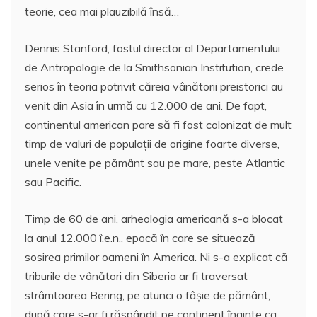
teorie, cea mai plauzibilă însă…
Dennis Stanford, fostul director al Departamentului
de Antropologie de la Smithsonian Institution, crede
serios în teoria potrivit căreia vânătorii preistorici au
venit din Asia în urmă cu 12.000 de ani. De fapt,
continentul american pare să fi fost colonizat de mult
timp de valuri de populaţii de origine foarte diverse,
unele venite pe pământ sau pe mare, peste Atlantic
sau Pacific.
Timp de 60 de ani, arheologia americană s-a blocat
la anul 12.000 î.e.n., epocă în care se situează
sosirea primilor oameni în America. Ni s-a explicat că
triburile de vânători din Siberia ar fi traversat
strâmtoarea Bering, pe atunci o fâşie de pământ,
după care s-ar fi răspândit pe continent înainte ca