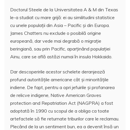
Doctorul Steele de la Universitatea A & M din Texas
le-a studiat cu mare grijă: ei au similitudini statistice
cu unele populaţii din Asia – Pacific şi din Europa.
James Chatters nu exclude o posibilă origine
europeană, dar vede mai degrabă o migraţie
beringiană, sau prin Pacific, aparţinând populaţiei
Ainu, care se află astăzi numai în insula Hokkaido.
Dar descoperirile acestor schelete deranjează
profund autorităţile americane cât şi minorităţile
indiene. De fapt, pentru a opri jefuirile şi profanarea
de relicve indigene, Native American Graves
protection and Repatriation Act (NAGPRA) a fost
adoptată în 1990 cu scopul de a obliga ca toate
artefactele să fie returnate triburilor care le reclamau.
Plecând de la un sentiment bun, ea a devenit însă un