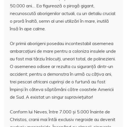
50.000 ani… Ea figurează o pirogă gigant,
necunoscută aborigenilor actuali, cu un detaliu crucial:
o proră înaltă, semn al unei utilizări în mare, inutilă
însă în ape calme.
Or primii aborigeni posedau incontestabil asemenea
ambarcaţiuni de mare pentru a coloniza insulele unde
au fost mai târziu înlocuiţi, uneori total, de polinezieni.
O asemenea odisee ar rezulta cu siguranţă dintr-un
accident; pentru a demonstra în urmă cu câţiva ani,
trei pescari africani cuprinşi de o furtună au fost
împinşi în câteva săptămâni către coastele Americii
de Sud. A existat un singur supravieţuitor!
Conform lui Neves, între 7.000 şi 5.000 înainte de
Christos, cranii mai întâi exclusiv negroide au devenit
exclusiv mongoloide. Începând cu olmecii, singurele