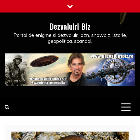
Skip
to
content
Dezvaluiri Biz
Portal de enigme si dezvaluiri, ozn, showbiz, istorie,
geopolitica, scandal.