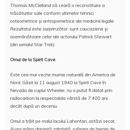
Thomas McClelland să ceară o reconstituire a
trăsăturilor sale conform ultimelor tehnici
osteometrice şi antropometrice ale medicinii legale.
Rezultatul este surprinzător: sunt caucaziene şi
asemănătoare celor ale actorului Patrick Stewart
(din serialul Star Trek).
Omul de la Spirit Cave
Este cea mai veche mumie naturală din America de
Nord. Găsit la 11 august 1940 la Spirit Cave în
Nevada de cuplul Wheeler, nu a putut fi datat prin
radiocarbon la respectabila vârstă de 7.400 ani
decât după un deceniu.
Omul a trăit pe malul lacului Lahontan, astăzi secat.
Avea mâna dreaptă zdrobită, suferea de hernie de