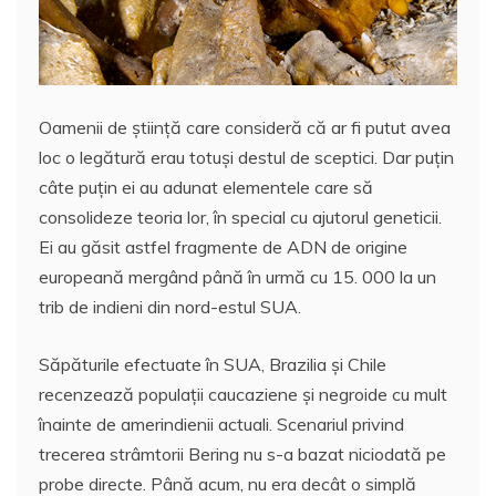
Oamenii de ştiinţă care consideră că ar fi putut avea
loc o legătură erau totuşi destul de sceptici. Dar puţin
câte puţin ei au adunat elementele care să
consolideze teoria lor, în special cu ajutorul geneticii.
Ei au găsit astfel fragmente de ADN de origine
europeană mergând până în urmă cu 15. 000 la un
trib de indieni din nord-estul SUA.
Săpăturile efectuate în SUA, Brazilia şi Chile
recenzează populaţii caucaziene şi negroide cu mult
înainte de amerindienii actuali. Scenariul privind
trecerea strâmtorii Bering nu s-a bazat niciodată pe
probe directe. Până acum, nu era decât o simplă