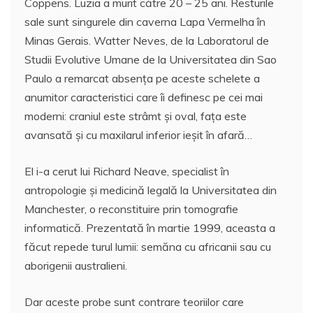
Coppens. Luzia a murit către 20 – 25 ani. Resturile
sale sunt singurele din caverna Lapa Vermelha în
Minas Gerais. Watter Neves, de la Laboratorul de
Studii Evolutive Umane de la Universitatea din Sao
Paulo a remarcat absenţa pe aceste schelete a
anumitor caracteristici care îi definesc pe cei mai
moderni: craniul este strâmt şi oval, faţa este
avansată şi cu maxilarul inferior ieşit în afară…
El i-a cerut lui Richard Neave, specialist în
antropologie şi medicină legală la Universitatea din
Manchester, o reconstituire prin tomografie
informatică. Prezentată în martie 1999, aceasta a
făcut repede turul lumii: semăna cu africanii sau cu
aborigenii australieni.
Dar aceste probe sunt contrare teoriilor care