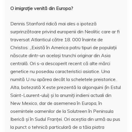
O imigraţie venită din Europa?
Dennis Stanford ridică mai ales o ipoteză
surprinzătoare privind europenii din Neolitic care ar fi
traversat Atlanticul către 18. 000 înainte de
Christos: „Există în America patru tipuri de populaţii
născute dintr-un acelaşi trunchi originar din Asia
centrală. Ori s-a descoperit recent că alte mărci
genetice nu posedau caracteristici asiatice. Una
numită U nu apărea decât la scheletele preistorice.
Alta, botezată X este prezentă la algonquini (în Estul
Saint-Laurent-ului) şi la anumiţi indieni actuali din
New Mexico, dar de asemenea în Europa, în
osemintele oamenilor de la Solutreen în Peninsula
Iberică şi în Sudul Franţei. Ori aceştia din urmă au pus
la punct o tehnică particulară de a tăia piatra