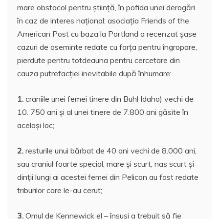
mare obstacol pentru ştiinţă, în pofida unei derogări
în caz de interes naţional: asociaţia Friends of the
American Post cu baza la Portland a recenzat şase
cazuri de oseminte redate cu forţa pentru îngropare,
pierdute pentru totdeauna pentru cercetare din
cauza putrefacţiei inevitabile după înhumare:
1.
craniile unei femei tinere din Buhl Idaho) vechi de
10. 750 ani şi al unei tinere de 7.800 ani găsite în
acelaşi loc;
2.
resturile unui bărbat de 40 ani vechi de 8.000 ani,
sau craniul foarte special, mare şi scurt, nas scurt şi
dinţii lungi ai acestei femei din Pelican au fost redate
triburilor care le-au cerut;
3.
Omul de Kennewick el – însuşi a trebuit să fie