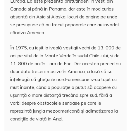
Europa. Ea este prezentă pretutindeni în vest, din
Canada şi până în Panama, dar este în mod curios
absentă din Asia şi Alaska, locuri de origine pe unde
se presupune că au trecut popoarele care au invadat
cândva America.
În 1975, au ieşit la iveală vestigii vechi de 13. 000 de
ani pe situl de la Monte Verde în sudul Chile-ului, şi de
11. 800 de ani în Ţara de Foc. Dar acestea preced nu
doar data trecerii masive în America, ci lasă să se
înţeleagă că gheţurile nord-americane s-au topit cu
mult înainte, când o populaţie a putut să acopere cu
uşurinţă o mare distanţă trecând spre sud, fără a
vorbi despre obstacolele serioase pe care le
reprezintă jungla mezoamericană şi aclimatizarea la
condiţiile de viaţă în Anzi.