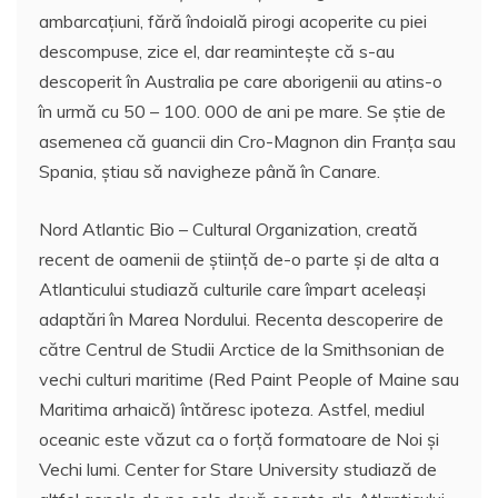
ambarcaţiuni, fără îndoială pirogi acoperite cu piei
descompuse, zice el, dar reaminteşte că s-au
descoperit în Australia pe care aborigenii au atins-o
în urmă cu 50 – 100. 000 de ani pe mare. Se ştie de
asemenea că guancii din Cro-Magnon din Franţa sau
Spania, ştiau să navigheze până în Canare.
Nord Atlantic Bio – Cultural Organization, creată
recent de oamenii de ştiinţă de-o parte şi de alta a
Atlanticului studiază culturile care împart aceleaşi
adaptări în Marea Nordului. Recenta descoperire de
către Centrul de Studii Arctice de la Smithsonian de
vechi culturi maritime (Red Paint People of Maine sau
Maritima arhaică) întăresc ipoteza. Astfel, mediul
oceanic este văzut ca o forţă formatoare de Noi şi
Vechi lumi. Center for Stare University studiază de