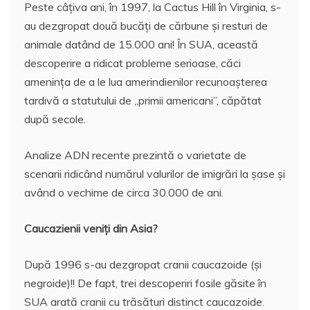
Peste câţiva ani, în 1997, la Cactus Hill în Virginia, s-
au dezgropat două bucăţi de cărbune şi resturi de
animale datând de 15.000 ani! În SUA, această
descoperire a ridicat probleme serioase, căci
ameninţa de a le lua amerindienilor recunoaşterea
tardivă a statutului de „primii americani”, căpătat
după secole.
Analize ADN recente prezintă o varietate de
scenarii ridicând numărul valurilor de imigrări la şase şi
având o vechime de circa 30.000 de ani.
Caucazienii veniţi din Asia?
După 1996 s-au dezgropat cranii caucazoide (şi
negroide)!! De fapt, trei descoperiri fosile găsite în
SUA arată cranii cu trăsături distinct caucazoide.