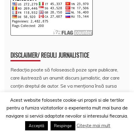
DISCLAIMER/ REGULI JURNALISTICE
Redacția poate să folosească poze spre publicare,
care ilustrează un anumit discurs jurnalistic, dar care
conțin dreptul de autor. Se va menționa însă sursa
acestora și faptul că prin publicare ( foto și/sau text)
Acest website foloseste cookie-uri proprii si ale tertilor
nu se vor aduce prejudicii persoanei respective.
pentru a furniza vizitatorilor o experienta mult mai buna de
navigare si servicii adaptate nevoilor si interesului fiecaruia.
Redacția va indica sursele fotografiei, acolo unde
acestea se cunosc (autor, site, blog, platformă etc.).
Citește mai mult
Acceptă
Respinge
Pozele și sursele sunt verificate, online, în măsura în