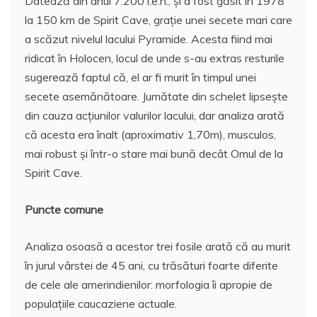
Datează din anul 7.200 î.e.n., şi a fost găsit în 1978
la 150 km de Spirit Cave, graţie unei secete mari care
a scăzut nivelul lacului Pyramide. Acesta fiind mai
ridicat în Holocen, locul de unde s-au extras resturile
sugerează faptul că, el ar fi murit în timpul unei
secete asemănătoare. Jumătate din schelet lipseşte
din cauza acţiunilor valurilor lacului, dar analiza arată
că acesta era înalt (aproximativ 1,70m), musculos,
mai robust şi într-o stare mai bună decât Omul de la
Spirit Cave.
Puncte comune
Analiza osoasă a acestor trei fosile arată că au murit
în jurul vârstei de 45 ani, cu trăsături foarte diferite
de cele ale amerindienilor: morfologia îi apropie de
populaţiile caucaziene actuale.