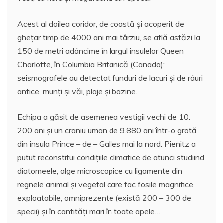
Acest al doilea coridor, de coastă şi acoperit de
gheţar timp de 4000 ani mai târziu, se află astăzi la
150 de metri adâncime în largul insulelor Queen
Charlotte, în Columbia Britanică (Canada):
seismografele au detectat funduri de lacuri şi de râuri
antice, munţi şi văi, plaje şi bazine.
Echipa a găsit de asemenea vestigii vechi de 10.
200 ani şi un craniu uman de 9.880 ani într-o grotă
din insula Prince – de – Galles mai la nord. Pienitz a
putut reconstitui condiţiile climatice de atunci studiind
diatomeele, alge microscopice cu ligamente din
regnele animal şi vegetal care fac fosile magnifice
exploatabile, omniprezente (există 200 – 300 de
specii) şi în cantităţi mari în toate apele…