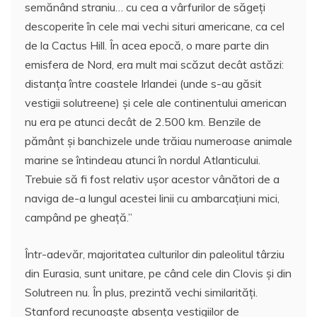
semănând straniu… cu cea a vârfurilor de săgeţi
descoperite în cele mai vechi situri americane, ca cel
de la Cactus Hill. În acea epocă, o mare parte din
emisfera de Nord, era mult mai scăzut decât astăzi:
distanţa între coastele Irlandei (unde s-au găsit
vestigii solutreene) şi cele ale continentului american
nu era pe atunci decât de 2.500 km. Benzile de
pământ şi banchizele unde trăiau numeroase animale
marine se întindeau atunci în nordul Atlanticului.
Trebuie să fi fost relativ uşor acestor vânători de a
naviga de-a lungul acestei linii cu ambarcaţiuni mici,
campând pe gheaţă.”
Într-adevăr, majoritatea culturilor din paleolitul târziu
din Eurasia, sunt unitare, pe când cele din Clovis şi din
Solutreen nu. În plus, prezintă vechi similarităţi.
Stanford recunoaşte absenţa vestigiilor de