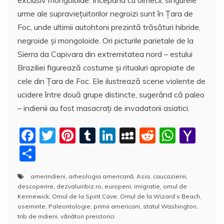
urme ale supravieţuitorilor negroizi sunt în Ţara de
Foc, unde ultimii autohtoni prezintă trăsături hibride,
negroide şi mongoloide. Ori picturile parietale de la
Sierra da Capivara din extremitatea nord – estului
Braziliei figurează costume şi ritualuri apropiate de
cele din Ţara de Foc. Ele ilustrează scene violente de
ucidere între două grupe distincte, sugerând că paleo
– indienii au fost masacraţi de invadatorii asiatici.
F
T
Pi
T
Li
M
R
W
Y
a
w
nt
u
n
y
e
h
a
P
c
itt
er
m
k
S
d
at
h
a
amerindieni
,
arheologia americană
,
Asia
,
caucazienii
,
e
er
e
bl
e
p
di
s
o
rt
descoperire
,
dezvaluiribiz.ro
,
europeni
,
imigratie
,
omul de
b
st
r
dI
a
t
A
o
aj
Kennewick
,
Omul de la Spirit Cave
,
Omul de la Wizard’s Beach
,
oseminte
,
Paleontologie
,
primii americani
,
statul Washington
,
o
n
c
p
M
e
trib de indieni
,
vânători preistorici