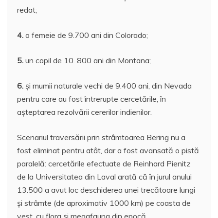
redat;
4.
o femeie de 9.700 ani din Colorado;
5.
un copil de 10. 800 ani din Montana;
6.
şi mumii naturale vechi de 9.400 ani, din Nevada
pentru care au fost întrerupte cercetările, în
aşteptarea rezolvării cererilor indienilor.
Scenariul traversării prin strâmtoarea Bering nu a
fost eliminat pentru atât, dar a fost avansată o pistă
paralelă: cercetările efectuate de Reinhard Pienitz
de la Universitatea din Laval arată că în jurul anului
13.500 a avut loc deschiderea unei trecătoare lungi
şi strâmte (de aproximativ 1000 km) pe coasta de
vest, cu flora şi megafauna din epocă.