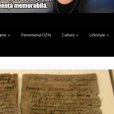
gme
Fenomenul OZN
Cultura
Lifestyle