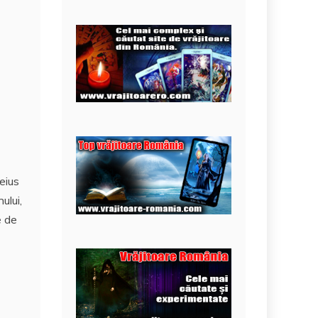
eius
ului,
e de