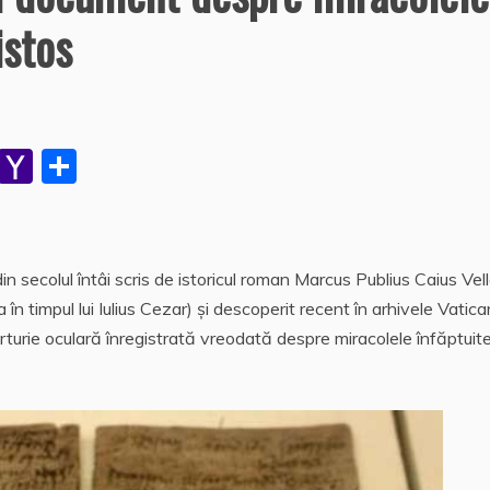
istos
W
Y
P
h
a
a
at
h
rt
s
o
aj
n secolul întâi scris de istoricul roman Marcus Publius Caius Vell
A
o
e
 în timpul lui Iulius Cezar) şi descoperit recent în arhivele Vatican
p
M
a
turie oculară înregistrată vreodată despre miracolele înfăptuit
p
ai
z
l
ă