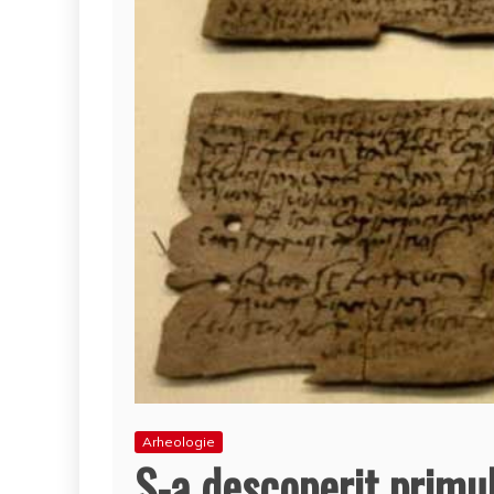
Arheologie
S-a descoperit primu