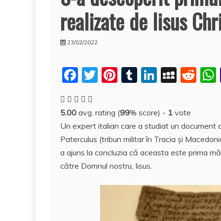
realizate de Iisus Chr
23/02/2022
F
T
Pi
T
Li
M
R
a
w
nt
u
n
y
e
c
itt
er
m
k
S
d
5.00
avg. rating (
99
% score) -
1
vote
e
er
e
bl
e
p
di
Un expert italian care a studiat un document di
b
st
r
dI
a
t
Paterculus (tribun militar în Tracia şi Macedonia
o
n
c
a ajuns la concluzia că aceasta este prima măr
o
e
către Domnul nostru, Iisus.
k