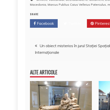
c
itt
er
m
k
S
d
Macedonia
,
Marcus Publius Caius Velleius Paterculus
,
m
e
er
e
bl
e
p
di
SHARE
b
st
r
dI
a
t
Facebook
Twitter
Pinteres
o
n
c
o
e
Navigare
k
Un obiect misterios în jurul Staţiei Spaţia
Internaţionale
în
articole
ALTE ARTICOLE