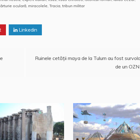
at
h
rt
ărturie oculară
,
miracolele
,
Tracia
,
tribun militar
s
o
aj
A
o
e
t
Linkedin
p
M
a
p
ai
z
l
ă
le
Ruinele cetăţii maya de la Tulum au fost survol
de un OZN