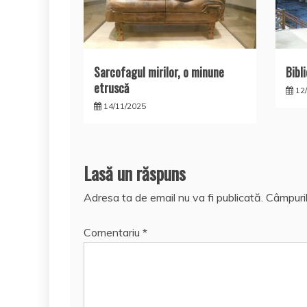
Sarcofagul mirilor, o minune
Bibl
etruscă
12
14/11/2025
Lasă un răspuns
Adresa ta de email nu va fi publicată.
Câmpuril
Comentariu
*