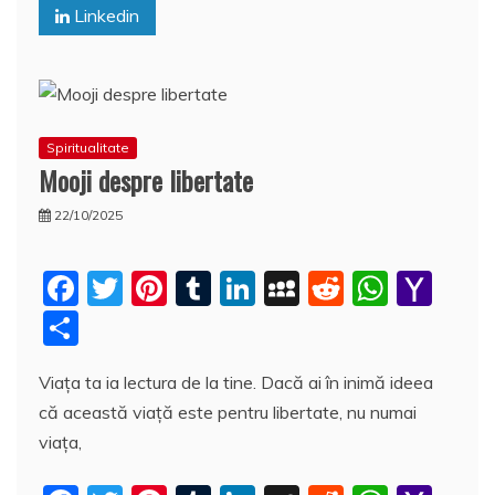
k
l
z
Linkedin
ă
Spiritualitate
Mooji despre libertate
22/10/2025
F
T
Pi
T
Li
M
R
W
Y
a
w
nt
u
n
y
e
h
a
P
c
itt
er
m
k
S
d
at
h
a
Viața ta ia lectura de la tine. Dacă ai în inimă ideea
e
er
e
bl
e
p
di
s
o
rt
că această viață este pentru libertate, nu numai
b
st
r
dI
a
t
A
o
aj
viața,
o
n
c
p
M
e