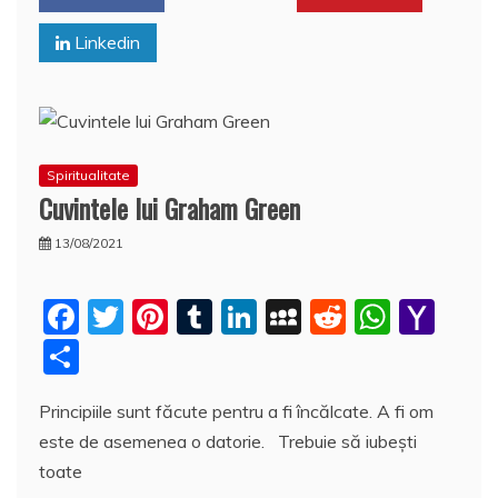
k
l
z
Linkedin
ă
Spiritualitate
Cuvintele lui Graham Green
13/08/2021
F
T
Pi
T
Li
M
R
W
Y
a
w
nt
u
n
y
e
h
a
P
c
itt
er
m
k
S
d
at
h
a
Principiile sunt făcute pentru a fi încălcate. A fi om
e
er
e
bl
e
p
di
s
o
rt
este de asemenea o datorie. Trebuie să iubești
b
st
r
dI
a
t
A
o
aj
toate
o
n
c
p
M