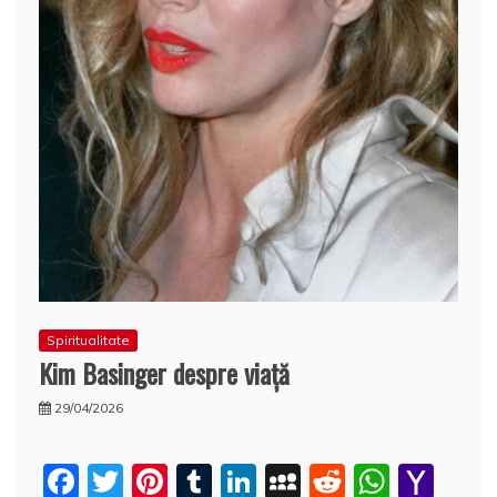
Spiritualitate
Kim Basinger despre viaţă
29/04/2026
F
T
Pi
T
Li
M
R
W
Y