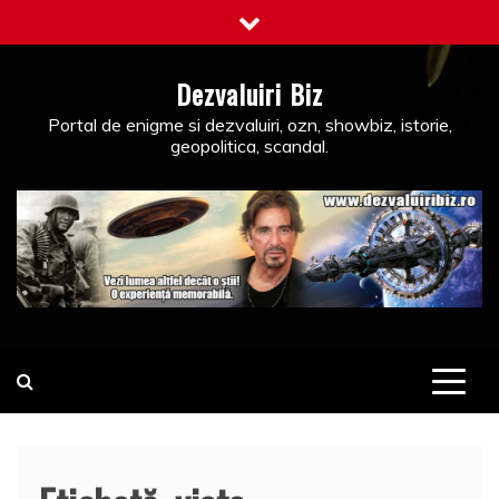
Skip
to
content
Dezvaluiri Biz
Portal de enigme si dezvaluiri, ozn, showbiz, istorie,
geopolitica, scandal.