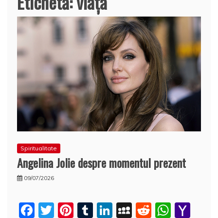
Etichetă:
viaţa
Spiritualitate
Angelina Jolie despre momentul prezent
09/07/2026
F
T
Pi
T
Li
M
R
W
Y