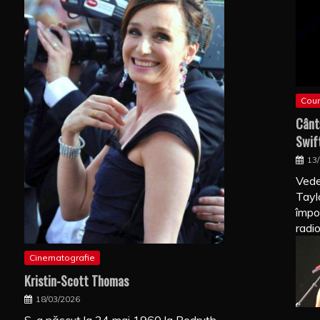
Coun
Cânt
Swif
13
Vede
Tayl
împo
radi
Cinematografie
Kristin-Scott Thomas
18/03/2026
S-a născut la 24 mai 1960 la Redruth,