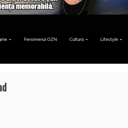
gme
Fenomenul OZN
Cultura
Lifestyle
ad