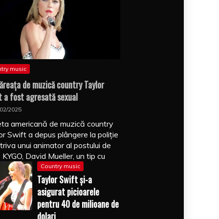
try music
ăreaţa de muzică country Taylor
t a fost agresată sexual
/02/2025
ta americană de muzică country
or Swift a depus plângere la poliţie
triva unui animator al postului de
o KYGO, David Mueller, un tip cu
Country music
Taylor Swift şi-a
asigurat picioarele
pentru 40 de milioane de
dolari