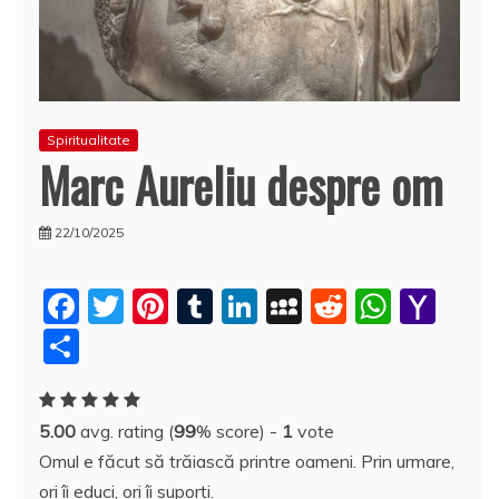
Spiritualitate
Marc Aureliu despre om
22/10/2025
F
T
Pi
T
Li
M
R
W
Y
a
w
nt
u
n
y
e
h
a
P
c
itt
er
m
k
S
d
at
h
a
e
er
e
bl
e
p
di
s
o
rt
5.00
avg. rating (
99
% score) -
1
vote
b
st
r
dI
a
t
A
o
aj
Omul e făcut să trăiască printre oameni. Prin urmare,
o
n
c
p
M
e
ori îi educi, ori îi suporţi.