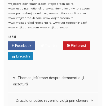
b
st
r
dI
a
t
A
o
aj
vrajitoareledinromania.com
,
vrajitoareonline.ro
,
o
n
c
p
M
e
www.astrointernational.ro
,
www.international-witches.com
,
o
e
p
ai
www.portalulvrajitoarelor.ro
,
www.vrajitoare-online.com
,
a
www.vrajitoareclub.com
,
www.vrajitoareclub.ro
,
k
l
z
www.vrajitoareledinromania.ro
,
www.vrajitoareonline.ro/
,
www.vrajitoarero.com
,
www.vrajitoarero.ro
ă
SHARE
Facebook
Twitter
Pinterest
Linkedin
Navigare
Thomas Jefferson despre democraţie şi
dictatură
în
articole
Dracula ar putea reveni la viaţă prin clonare