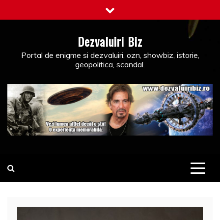
Skip
to
content
Dezvaluiri Biz
Portal de enigme si dezvaluiri, ozn, showbiz, istorie,
geopolitica, scandal.