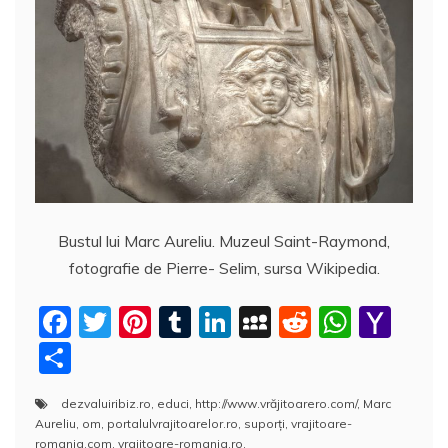
Bustul lui Marc Aureliu. Muzeul Saint-Raymond,
fotografie de Pierre- Selim, sursa Wikipedia.
F
T
Pi
T
Li
M
R
W
Y
a
w
nt
u
n
y
e
h
a
P
c
itt
er
m
k
S
d
at
h
a
dezvaluiribiz.ro
,
educi
,
http://www.vrăjitoarero.com/
,
Marc
e
er
e
bl
e
p
di
s
o
rt
Aureliu
,
om
,
portalulvrajitoarelor.ro
,
suporţi
,
vrajitoare-
romania.com
,
vrajitoare-romania.ro
,