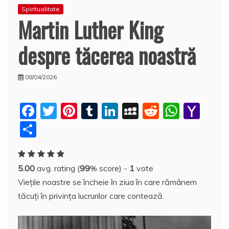
Spiritualitate
Martin Luther King
despre tăcerea noastră
08/04/2026
F
T
Pi
T
Li
M
R
W
Y
a
w
nt
u
n
y
e
h
a
P
c
itt
er
m
k
S
d
at
h
a
e
er
e
bl
e
p
di
s
o
rt
5.00
avg. rating (
99
% score) -
1
vote
b
st
r
dI
a
t
A
o
aj
Vieţile noastre se încheie în ziua în care rămânem
o
n
c
p
M
e
tăcuţi în privinţa lucrurilor care contează.
o
e
p
ai
a
k
l
z