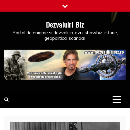
Skip
to
content
Dezvaluiri Biz
Portal de enigme si dezvaluiri, ozn, showbiz, istorie,
geopolitica, scandal.