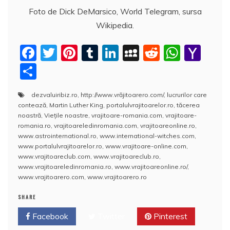
Foto de Dick DeMarsico, World Telegram, sursa
Wikipedia.
F
T
Pi
T
Li
M
R
W
Y
a
w
nt
u
n
y
e
h
a
P
c
itt
er
m
k
S
d
at
h
a
dezvaluiribiz.ro
,
http://www.vrăjitoarero.com/
,
lucrurilor care
e
er
e
bl
e
p
di
s
o
rt
contează
,
Martin Luther King
,
portalulvrajitoarelor.ro
,
tăcerea
b
st
r
dI
a
t
A
o
aj
noastră
,
Vieţile noastre
,
vrajitoare-romania.com
,
vrajitoare-
romania.ro
,
vrajitoareledinromania.com
,
vrajitoareonline.ro
,
o
n
c
p
M
e
www.astrointernational.ro
,
www.international-witches.com
,
o
e
p
ai
www.portalulvrajitoarelor.ro
,
www.vrajitoare-online.com
,
a
www.vrajitoareclub.com
,
www.vrajitoareclub.ro
,
k
l
z
www.vrajitoareledinromania.ro
,
www.vrajitoareonline.ro/
,
www.vrajitoarero.com
,
www.vrajitoarero.ro
ă
SHARE
Facebook
Twitter
Pinterest