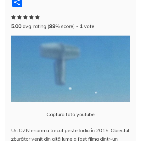
a
w
nt
u
n
y
e
h
a
P
c
itt
er
m
k
S
d
at
h
a
e
er
e
bl
e
p
di
s
o
rt
5.00
avg. rating (
99
% score) -
1
vote
b
st
r
dI
a
t
A
o
aj
o
n
c
p
M
e
o
e
p
ai
a
k
l
z
ă
Captura foto youtube
Un OZN enorm a trecut peste India în 2015. Obiectul
zburător venit din altă lume a fost filma dintr-un