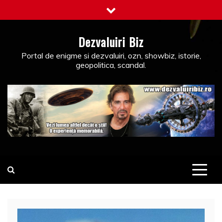
Skip
to
content
Dezvaluiri Biz
Portal de enigme si dezvaluiri, ozn, showbiz, istorie,
geopolitica, scandal.