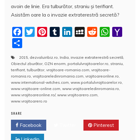
avoin de linie. Era tulburător, straniu şi terifiant.
Asistăm oare la o invazie extraterestră secretă?
F
T
Pi
T
Li
M
R
W
Y
a
w
nt
u
n
y
e
h
a
P
c
itt
er
m
k
S
d
at
h
a
2015
,
dezvaluiribiz.ro
,
India
,
invazie extraterestră secretă
,
e
er
e
bl
e
p
di
s
o
rt
Obiectul zburător
,
OZN enorm
,
portalulvrajitoarelor.ro
,
straniu
,
b
st
r
dI
a
t
A
o
aj
terifiant
,
tulburător
,
vrajitoare-romania.com
,
vrajitoare-
romania.ro
,
vrajitoareledinromania.com
,
vrajitoareonline.ro
,
o
n
c
p
M
e
www.international-witches.com
,
www.portalulvrajitoarelor.ro
,
o
e
p
ai
www.vrajitoare-online.com
,
www.vrajitoareledinromania.ro
,
a
www.vrajitoareonline.ro/
,
www.vrajitoarero.com
,
k
l
z
www.vrajitoarero.ro
ă
SHARE
Facebook
Twitter
Pinterest
Linkedin