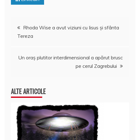
Navigare
Rhoda Wise a avut viziuni cu Iisus şi sfânta
Tereza
în
articole
Un oraş plutitor interdimensional a apărut brusc
pe cerul Zagrebului
ALTE ARTICOLE