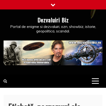
Skip
to
content
Dezvaluiri Biz
Portal de enigme si dezvaluiri, ozn, showbiz, istorie,
geopolitica, scandal.