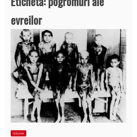
Etichetă:
pogromuri ale
evreilor
Istorie