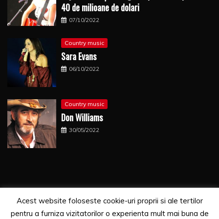
40 de milioane de dolari
07/10/2022
Country music
Sara Evans
06/10/2022
Country music
Don Williams
30/05/2022
Acest website foloseste cookie-uri proprii si ale tertilor
Copyrights. © 2021 Segra Media
pentru a furniza vizitatorilor o experienta mult mai buna de