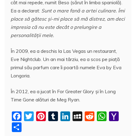
cât mai repede, numit Beso (sărut în limba spaniolă).
Ea a declarat:
Sunt o mare fană a artei culinare. Îmi
place să gătesc şi-mi place să mă distrez, am deci
impresia că nu este decât o prelungire a
personalităţii mele.
În 2009, ea a deschis la Las Vegas un restaurant,
Eve Nightclub. Un an mai târziu, ea a scos pe piaţă
primul său parfum care îi poartă numele Eva by Eva
Longoria.
În 2012, ea a jucat în For Greater Glory şi în Long
Time Gone alături de Meg Ryan.
F
T
Pi
T
Li
M
R
W
Y
a
w
nt
u
n
y
e
h
a
P
c
itt
er
m
k
S
d
at
h