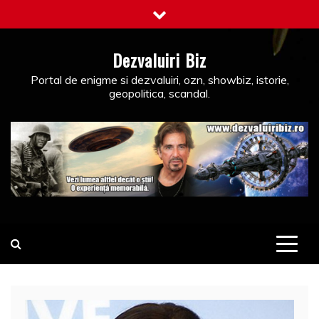
Skip
to
content
Dezvaluiri Biz
Portal de enigme si dezvaluiri, ozn, showbiz, istorie,
geopolitica, scandal.