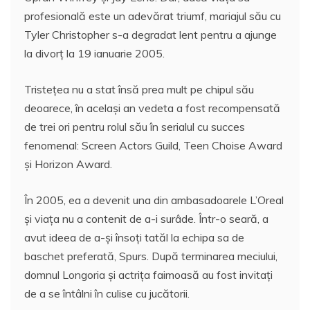
profesională este un adevărat triumf, mariajul său cu
Tyler Christopher s-a degradat lent pentru a ajunge
la divorţ la 19 ianuarie 2005.
Tristeţea nu a stat însă prea mult pe chipul său
deoarece, în acelaşi an vedeta a fost recompensată
de trei ori pentru rolul său în serialul cu succes
fenomenal: Screen Actors Guild, Teen Choise Award
şi Horizon Award.
În 2005, ea a devenit una din ambasadoarele L’Oreal
şi viaţa nu a contenit de a-i surâde. Într-o seară, a
avut ideea de a-şi însoţi tatăl la echipa sa de
baschet preferată, Spurs. După terminarea meciului,
domnul Longoria şi actriţa faimoasă au fost invitaţi
de a se întâlni în culise cu jucătorii.