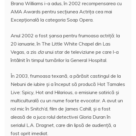
Brana Williams i-a adus, în 2002 recompensarea cu
AMA Awards pentru secţiunea Actriţa cea mai
Excepţională la categoria Soap Opera.
Anul 2002 a fost şansa pentru frumoasa actriţă: la
20 ianuarie, în The Little White Chapel din Las
Vegas, a zis
da
unui star de televiziune pe care l-a
întâlnit în timpul turnărilor la General Hospital.
În 2003, frumoasa texană, a părăsit castingul de la
Nebuni de iubire şi a început să producă Hot Tamales
Live: Spicy, Hot and Hilarious, o emisiune satirică şi
multiculturală cu un nume foarte evocator. A avut un
rol mic în Snitch’d, film de James Cahill, şi a fost
aleasă de a juca rolul detectivei Gloria Duran în
serialul L.A. Dragnet, care din lipsă de audienţă, a
fost oprit imediat.