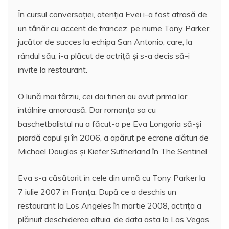
În cursul conversaţiei, atenţia Evei i-a fost atrasă de
un tânăr cu accent de francez, pe nume Tony Parker,
jucător de succes la echipa San Antonio, care, la
rândul său, i-a plăcut de actriţă şi s-a decis să-i
invite la restaurant.
O lună mai târziu, cei doi tineri au avut prima lor
întâlnire amoroasă. Dar romanţa sa cu
baschetbalistul nu a făcut-o pe Eva Longoria să-şi
piardă capul şi în 2006, a apărut pe ecrane alături de
Michael Douglas şi Kiefer Sutherland în The Sentinel.
Eva s-a căsătorit în cele din urmă cu Tony Parker la
7 iulie 2007 în Franţa. După ce a deschis un
restaurant la Los Angeles în martie 2008, actriţa a
plănuit deschiderea altuia, de data asta la Las Vegas,