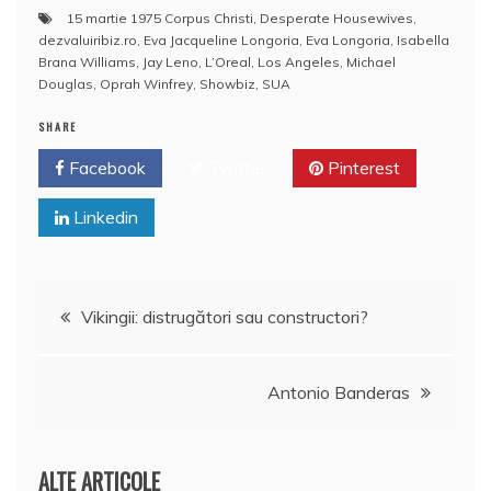
a
15 martie 1975 Corpus Christi
,
Desperate Housewives
,
e
er
e
bl
e
p
di
s
o
rt
dezvaluiribiz.ro
,
Eva Jacqueline Longoria
,
Eva Longoria
,
Isabella
b
st
r
dI
a
t
A
o
aj
Brana Williams
,
Jay Leno
,
L’Oreal
,
Los Angeles
,
Michael
Douglas
,
Oprah Winfrey
,
Showbiz
,
SUA
o
n
c
p
M
e
o
e
p
ai
SHARE
a
k
l
Facebook
z
Twitter
Pinterest
ă
Linkedin
Navigare
Vikingii: distrugători sau constructori?
în
Antonio Banderas
articole
ALTE ARTICOLE