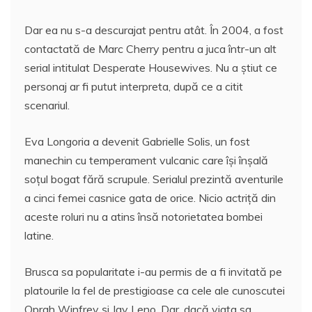
Dar ea nu s-a descurajat pentru atât. În 2004, a fost
contactată de Marc Cherry pentru a juca într-un alt
serial intitulat Desperate Housewives. Nu a ştiut ce
personaj ar fi putut interpreta, după ce a citit
scenariul.
Eva Longoria a devenit Gabrielle Solis, un fost
manechin cu temperament vulcanic care îşi înşală
soţul bogat fără scrupule. Serialul prezintă aventurile
a cinci femei casnice gata de orice. Nicio actriţă din
aceste roluri nu a atins însă notorietatea bombei
latine.
Brusca sa popularitate i-au permis de a fi invitată pe
platourile la fel de prestigioase ca cele ale cunoscutei
Oprah Winfrey şi Jay Leno. Dar, dacă viaţa sa