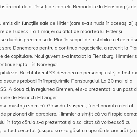
însărcinat de a-l însoți pe contele Bernadotte la Flensburg și de
emis din funcțiile sale de Hitler (care s-a sinucis în aceeași zi) ș
e de Lubeck. La 1 mai, ei au aflat de moartea lui Hitler și
e ducă în preajma sa la Plon în scopul de a stabili cu el ce măsu
at spre Danemarca pentru a continua negocierile, a revenit la Pl
e de capitulare. Noul guvern s-a instalat la Flensburg. Himmler 
ontinue lupta… în Norvegia!
apituleze. Reichfuhrerul SS devenea un personaj trist și a fost e
 ascuns probabil în împrejurimile Flensburgului. La 20 mai, el a
 SS. A doua zi, în regiunea Bremen, el s-a prezentat la un post 
mele de Heinrich Hitzinger.
ase mustața sa mică. Găsindu-l suspect, funcționarul a alertat
ăr de prizioneri din apropiere. Himmler a simțit că va fi rapid dem
ui în fața căruia s-a prezentat și a solicitat să vorbească cu
 a fost cercetat (asupra sa s-a găsit o capsulă de cianură) și a