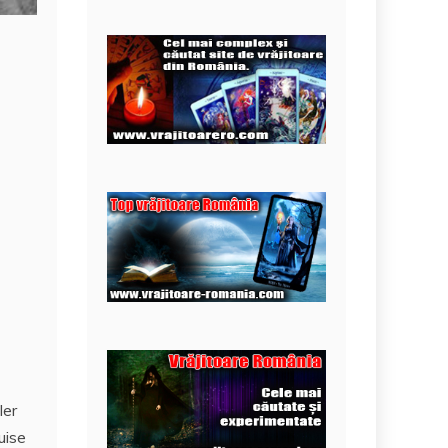
ler
uise