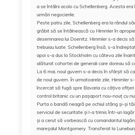
a se întâlni acolo cu Schellenberg. Acesta era 
urmări negocierile.
Peste patru zile, Schellenberg era la rândul său 
grăbit să se întâlnească cu Himmler în apropier
desemnarea lui Doenitz. Himmler s-a decis să s
trebuiau luate. Schellenberg însă, s-a îndrept
apoi s-a dus la Stockholm cu câteva zile înaint
alăturat cohortei de generali care doreau să c
La 6 mai, noul guvern s-a decis în sfârșit să c
de noul guvern. În urmatoarele zile, Himmler s-a
încercat să fugă spre Bavaria cu câțiva ofițeri
control britanic cu un pașaport nou-nouț cu nu
Purta o bandă neagră pe ochiul stâng și-și tăi
serviciul de securitate și l-a trimis într-un lag
și a cerut să vorbească cu comandantul lagărul
mareșalul Montgomery. Transferat la Luneburg,