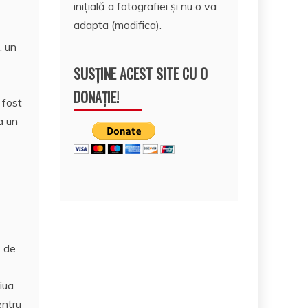
inițială a fotografiei și nu o va
adapta (modifica).
, un
SUSȚINE ACEST SITE CU O
DONAȚIE!
 fost
a un
ă de
iua
entru