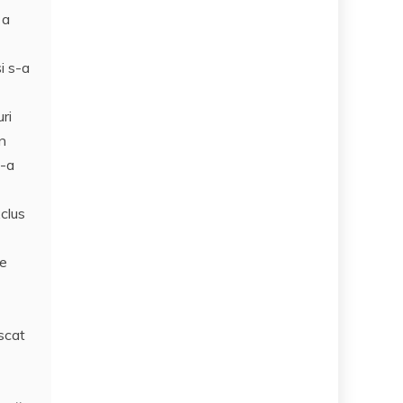
 a
i s-a
ri
on
s-a
xclus
de
ascat