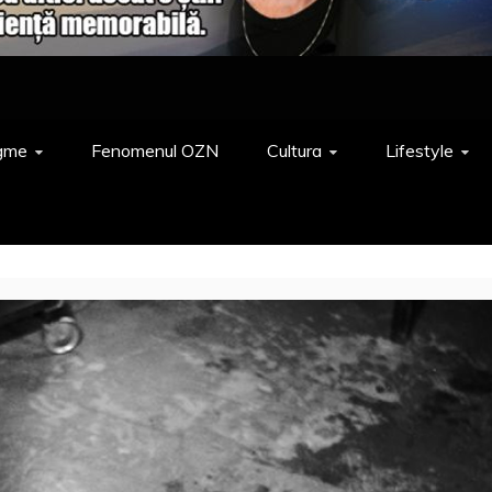
gme
Fenomenul OZN
Cultura
Lifestyle