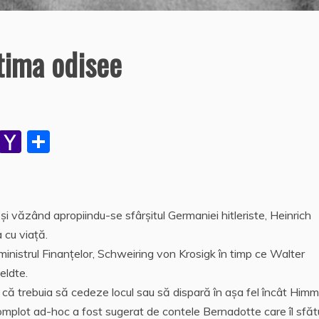
tima odisee
W
Y
P
h
a
a
at
h
rt
s
o
aj
r și văzând apropiindu-se sfârșitul Germaniei hitleriste, Heinrich
A
o
e
 cu viață.
p
M
a
 ministrul Finanțelor, Schweiring von Krosigk în timp ce Walter
p
ai
z
eldte.
r că trebuia să cedeze locul sau să dispară în așa fel încât Himm
l
ă
mplot ad-hoc a fost sugerat de contele Bernadotte care îl sfăt