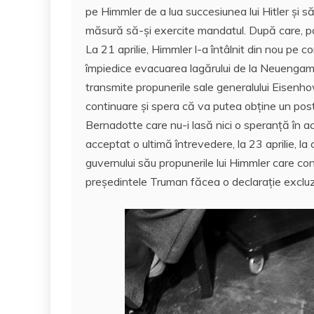
pe Himmler de a lua succesiunea lui Hitler și s
măsură să-și exercite mandatul. După care, part
La 21 aprilie, Himmler l-a întâlnit din nou pe c
împiedice evacuarea lagărului de la Neuengamm
transmite propunerile sale generalului Eisenho
continuare și spera că va putea obține un post 
Bernadotte care nu-i lasă nici o speranță în a
acceptat o ultimă întrevedere, la 23 aprilie, l
guvernului său propunerile lui Himmler care con
președintele Truman făcea o declarație exclu