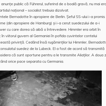
ă anunțe public că Führerul, suferind de o boală gravă, nu mai era
idul național – socialist trebuia dizolvat.
ontele Bernadotte în apropiere de Berlin. Șeful SS-ului i-a promis
e (din apropiere de Hamburg) și i-a cerut suedezului de a-i
wer cu care dorea să aibă o întrevedere. Himmler era orbit în
în viitorul guvern al Germaniei în pofida cuvintelor contelui
ceastă privință. Cedând însă rugăminților lui Himmler, Bernadott
a consulatul suedez de la Lubeck. El a fost de acord să transmită
sidera că sunt oportune pentru a le transmite Aliaților. A doua z
zând orice pace separata cu Germania.