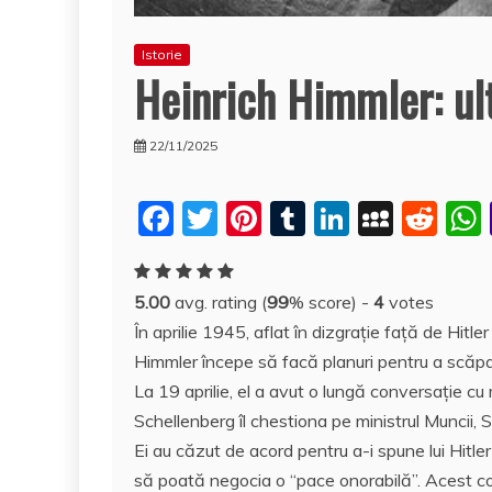
Istorie
Heinrich Himmler: ul
22/11/2025
F
T
Pi
T
Li
M
R
a
w
nt
u
n
y
e
c
itt
er
m
k
S
d
5.00
avg. rating (
99
% score) -
4
votes
e
er
e
bl
e
p
di
În aprilie 1945, aflat în dizgrație față de Hitle
b
st
r
dI
a
t
Himmler începe să facă planuri pentru a scăpa
o
n
c
La 19 aprilie, el a avut o lungă conversație cu
o
e
Schellenberg îl chestiona pe ministrul Muncii, S
Ei au căzut de acord pentru a-i spune lui Hitle
k
să poată negocia o “pace onorabilă”. Acest co