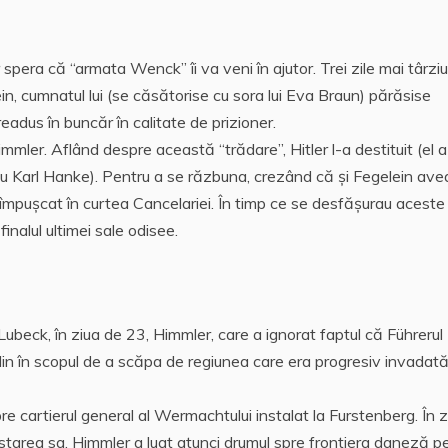
r spera că “armata Wenck” îi va veni în ajutor. Trei zile mai târziu
in, cumnatul lui (se căsătorise cu sora lui Eva Braun) părăsise
readus în buncăr în calitate de prizioner.
mmler. Aflând despre această “trădare”, Hitler l-a destituit (el a
 cu Karl Hanke). Pentru a se răzbuna, crezând că și Fegelein ave
e împușcat în curtea Cancelariei. În timp ce se desfășurau aceste
nalul ultimei sale odisee.
ubeck, în ziua de 23, Himmler, care a ignorat faptul că Führerul
lin în scopul de a scăpa de regiunea care era progresiv invadat
e cartierul general al Wermachtului instalat la Furstenberg. În z
restarea sa. Himmler a luat atunci drumul spre frontiera daneză p