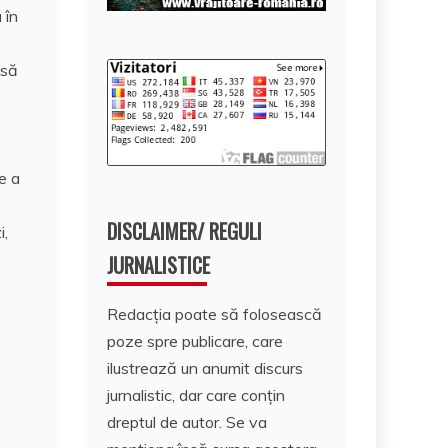
 în
 să
e a
DISCLAIMER/ REGULI
i,
JURNALISTICE
Redacția poate să folosească
poze spre publicare, care
ilustrează un anumit discurs
jurnalistic, dar care conțin
dreptul de autor. Se va