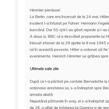
Himmler pierduse!
La Berlin, care era încercuit de la 24 mai, Hitle
incident l-a înfuriat pe Führer: Hermann Fegele
buncărul. Dar SS-iștii l-au găsit repede și l-au 
A doua zi, BBC-ul a dezvăluit propunerile lui Hi
înlocuit efemer de la 29 aprilie la 8 mai 1945
rol în această poveste, Hitler a ordonat să fi
evenimente, Heinrich Himmler se grăbea spre fi
Ultimele sale zile
După ce l-a părăsit pe contele Bernadotte la L
ordonase arestarea sa, s-a îndreptat spre Ber
armata aliată.
Neputând pătrunde în oraș, el s-a îndreptat spr
de 26, a aflat de trădarea lui Goering și de a