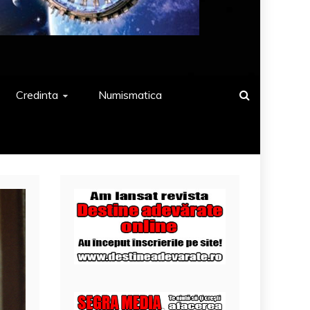
Credinta
Numismatica