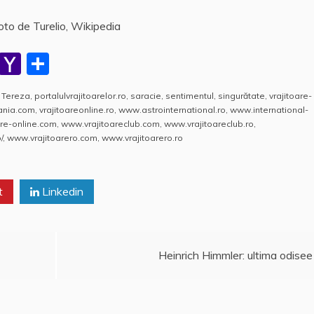
oto de Turelio, Wikipedia
W
Y
P
h
a
a
 Tereza
,
portalulvrajitoarelor.ro
,
saracie
,
sentimentul
,
singurătate
,
vrajitoare-
at
h
rt
mania.com
,
vrajitoareonline.ro
,
www.astrointernational.ro
,
www.international-
s
o
aj
re-online.com
,
www.vrajitoareclub.com
,
www.vrajitoareclub.ro
,
/
,
www.vrajitoarero.com
,
www.vrajitoarero.ro
A
o
e
p
M
a
t
p
ai
Linkedin
z
l
ă
Heinrich Himmler: ultima odisee