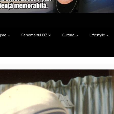
gme
Fenomenul OZN
Cultura
Lifestyle