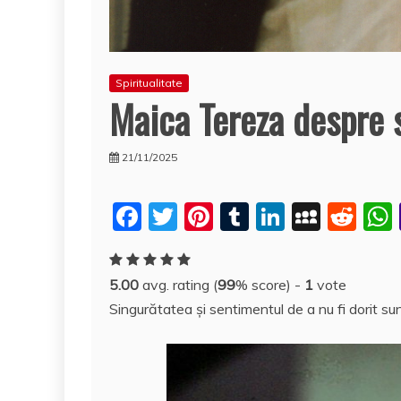
Spiritualitate
Maica Tereza despre 
21/11/2025
F
T
Pi
T
Li
M
R
a
w
nt
u
n
y
e
c
itt
er
m
k
S
d
5.00
avg. rating (
99
% score) -
1
vote
e
er
e
bl
e
p
di
Singurătatea și sentimentul de a nu fi dorit s
b
st
r
dI
a
t
o
n
c
o
e