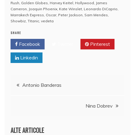
e
er
e
bl
e
p
di
s
o
rt
Rush
,
Golden Globes
,
Harvey Keitel
,
Hollywood
,
James
b
st
r
dI
a
t
A
o
aj
Cameron
,
Joaquin Phoenix
,
Kate Winslet
,
Leonardo DiCaprio
,
Marrakech Express
,
Oscar
,
Peter Jackson
,
Sam Mendes
,
o
n
c
p
M
e
Showbiz
,
Titanic
,
vedeta
o
e
p
ai
a
SHARE
k
l
z
Facebook
Twitter
Pinterest
ă
Linkedin
Navigare
Antonio Banderas
în
Nina Dobrev
articole
ALTE ARTICOLE