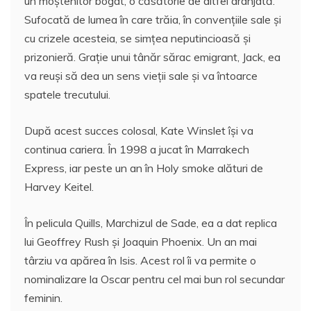
un moştenitor bogat, o căsătorie de altfel aranjată.
Sufocată de lumea în care trăia, în convenţiile sale şi
cu crizele acesteia, se simţea neputincioasă şi
prizonieră. Graţie unui tânăr sărac emigrant, Jack, ea
va reuşi să dea un sens vieţii sale şi va întoarce
spatele trecutului.
După acest succes colosal, Kate Winslet îşi va
continua cariera. În 1998 a jucat în Marrakech
Express, iar peste un an în Holy smoke alături de
Harvey Keitel.
În pelicula Quills, Marchizul de Sade, ea a dat replica
lui Geoffrey Rush şi Joaquin Phoenix. Un an mai
târziu va apărea în Isis. Acest rol îi va permite o
nominalizare la Oscar pentru cel mai bun rol secundar
feminin.