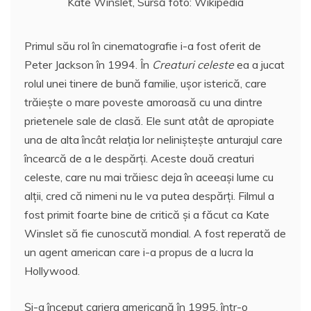
Kate Winslet, Sursă foto: Wikipedia
Primul său rol în cinematografie i-a fost oferit de
Peter Jackson în 1994. În
Creaturi celeste
ea a jucat
rolul unei tinere de bună familie, uşor isterică, care
trăieşte o mare poveste amoroasă cu una dintre
prietenele sale de clasă. Ele sunt atât de apropiate
una de alta încât relaţia lor nelinişteşte anturajul care
încearcă de a le despărţi. Aceste două creaturi
celeste, care nu mai trăiesc deja în aceeaşi lume cu
alţii, cred că nimeni nu le va putea despărţi. Filmul a
fost primit foarte bine de critică şi a făcut ca Kate
Winslet să fie cunoscută mondial. A fost reperată de
un agent american care i-a propus de a lucra la
Hollywood.
Şi-a început cariera americană în 1995, într-o