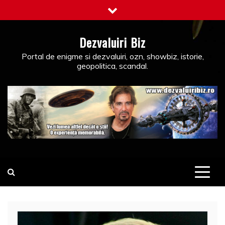
Skip
to
content
Dezvaluiri Biz
Portal de enigme si dezvaluiri, ozn, showbiz, istorie,
geopolitica, scandal.