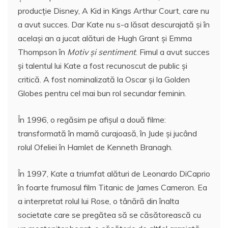
producţie Disney, A Kid in Kings Arthur Court, care nu
a avut succes. Dar Kate nu s-a lăsat descurajată şi în
acelaşi an a jucat alături de Hugh Grant şi Emma
Thompson în
Motiv şi sentiment
. Fimul a avut succes
şi talentul lui Kate a fost recunoscut de public şi
critică. A fost nominalizată la Oscar şi la Golden
Globes pentru cel mai bun rol secundar feminin.
În 1996, o regăsim pe afişul a două filme:
transformată în mamă curajoasă, în Jude şi jucând
rolul Ofeliei în Hamlet de Kenneth Branagh.
În 1997, Kate a triumfat alături de Leonardo DiCaprio
în foarte frumosul film Titanic de James Cameron. Ea
a interpretat rolul lui Rose, o tânără din înalta
societate care se pregătea să se căsătorească cu