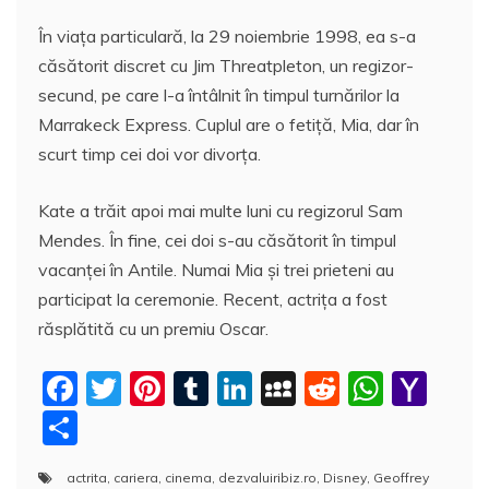
În viaţa particulară, la 29 noiembrie 1998, ea s-a
căsătorit discret cu Jim Threatpleton, un regizor-
secund, pe care l-a întâlnit în timpul turnărilor la
Marrakeck Express. Cuplul are o fetiţă, Mia, dar în
scurt timp cei doi vor divorţa.
Kate a trăit apoi mai multe luni cu regizorul Sam
Mendes. În fine, cei doi s-au căsătorit în timpul
vacanţei în Antile. Numai Mia şi trei prieteni au
participat la ceremonie. Recent, actriţa a fost
răsplătită cu un premiu Oscar.
F
T
Pi
T
Li
M
R
W
Y
a
w
nt
u
n
y
e
h
a
P
c
itt
er
m
k
S
d
at
h
a
actrita
,
cariera
,
cinema
,
dezvaluiribiz.ro
,
Disney
,
Geoffrey