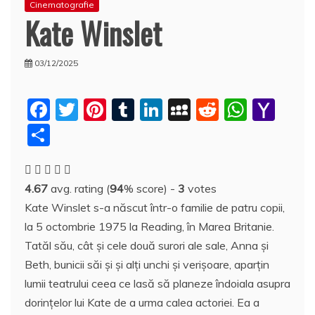
Cinematografie
Kate Winslet
03/12/2025
F
T
Pi
T
Li
M
R
W
Y
a
w
nt
u
n
y
e
h
a
P
c
itt
er
m
k
S
d
at
h
a
e
er
e
bl
e
p
di
s
o
rt
4.67
avg. rating (
94
% score) -
3
votes
b
st
r
dI
a
t
A
o
aj
Kate Winslet s-a născut într-o familie de patru copii,
o
n
c
p
M
e
la 5 octombrie 1975 la Reading, în Marea Britanie.
o
e
p
ai
a
Tatăl său, cât şi cele două surori ale sale, Anna şi
k
l
z
Beth, bunicii săi şi şi alţi unchi şi verişoare, aparţin
lumii teatrului ceea ce lasă să planeze îndoiala asupra
ă
dorinţelor lui Kate de a urma calea actoriei. Ea a