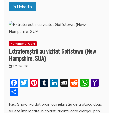
k
l
z
Linkedin
ă
Fenomenul OZN
Extratereştrii au vizitat Goffstown (New
Hampshire, SUA)
27/02/2026
F
T
Pi
T
Li
M
R
W
Y
a
w
nt
u
n
y
e
h
a
P
c
itt
er
m
k
S
d
at
h
a
Rex Snow i-a dat ordin câinelui său de a ataca două
e
er
e
bl
e
p
di
s
o
rt
siluete îmbrăcate în colanţi argintii care alergau prin