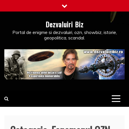
Skip
to
content
Dezvaluiri Biz
Portal de enigme si dezvaluiri, ozn, showbiz, istorie,
geopolitica, scandal.