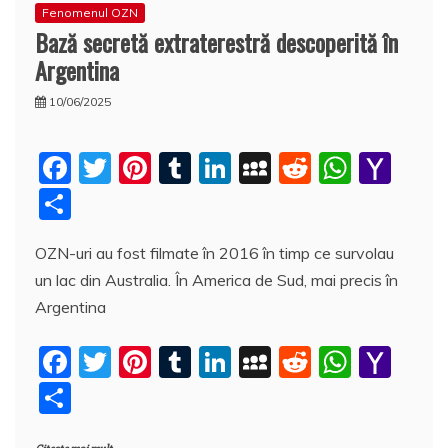
Fenomenul OZN
Bază secretă extraterestră descoperită în
Argentina
10/06/2025
F
T
Pi
T
Li
M
R
W
Y
a
w
nt
u
n
y
e
h
a
P
c
itt
er
m
k
S
d
at
h
a
OZN-uri au fost filmate în 2016 în timp ce survolau
e
er
e
bl
e
p
di
s
o
rt
un lac din Australia. În America de Sud, mai precis în
b
st
r
dI
a
t
A
o
aj
Argentina
o
n
c
p
M
e
o
e
p
ai
F
T
Pi
T
Li
M
R
W
Y
a
k
l
a
w
nt
u
n
y
e
h
a
z
P
c
itt
er
m
k
S
d
at
h
ă
a