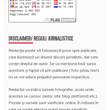
DISCLAIMER/ REGULI JURNALISTICE
Redacția poate să folosească poze spre publicare,
care ilustrează un anumit discurs jurnalistic, dar care
conțin dreptul de autor. Se va menționa însă sursa
acestora și faptul că prin publicare ( foto și/sau text)
nu se vor aduce prejudicii persoanei respective.
Redacția va indica sursele fotografiei, acolo unde
acestea se cunosc (autor, site, blog, platformă etc.).
Pozele și sursele sunt verificate, online, în măsura în
care se poate efectua acest proces jurnalistic,