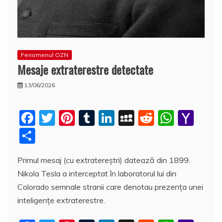
Fenomenul OZN
Mesaje extraterestre detectate
13/06/2026
F
T
Pi
T
Li
M
R
W
Y
a
w
nt
u
n
y
e
h
a
P
c
itt
er
m
k
S
d
at
h
a
Primul mesaj (cu extratereştri) datează din 1899.
e
er
e
bl
e
p
di
s
o
rt
Nikola Tesla a interceptat în laboratorul lui din
b
st
r
dI
a
t
A
o
aj
Colorado semnale stranii care denotau prezenţa unei
o
n
c
p
M
e
inteligenţe extraterestre.
o
e
p
ai
a