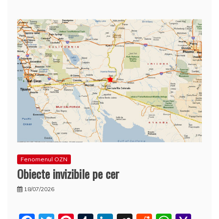
ă
Fenomenul OZN
Obiecte invizibile pe cer
18/07/2026