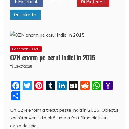
o
e
p
ai
a
Facebook
Twitter
Pinterest
k
l
z
Linkedin
ă
Fenomenul OZN
OZN enorm pe cerul Indiei în 2015
13/07/2025
F
T
Pi
T
Li
M
R
W
Y
a
w
nt
u
n
y
e
h
a
P
c
itt
er
m
k
S
d
at
h
a
Un OZN enorm a trecut peste India în 2015. Obiectul
e
er
e
bl
e
p
di
s
o
rt
zburător venit din altă lume a fost filma dintr-un
b
st
r
dI
a
t
A
o
aj
avoin de linie.