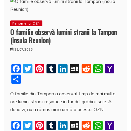
Fenomenul OZN
O familie observă lumini stranii la Tampon
(insula Reunion)
22/07/2025
F
T
Pi
T
Li
M
R
W
Y
a
w
nt
u
n
y
e
h
a
P
c
itt
er
m
k
S
d
at
h
a
O familie din Tampon a observat timp de mai multe
e
er
e
bl
e
p
di
s
o
rt
ore lumini stranii roşiatice în fundul grădinii sale. A
b
st
r
dI
a
t
A
o
aj
doua zi, nu a rămas nicio urmă a acestui OZN.
o
n
c
p
M
e
o
e
p
ai
F
T
Pi
T
Li
M
R
W
Y
a