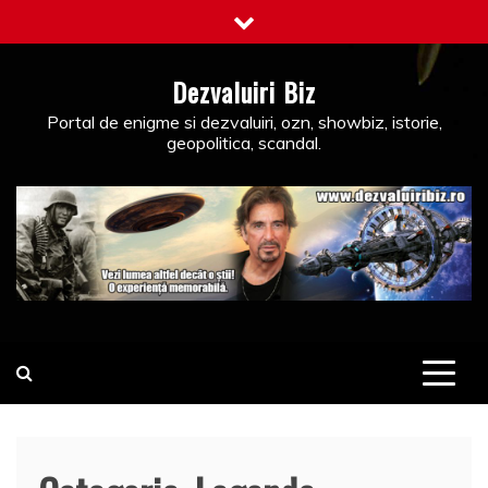
Skip
to
content
Dezvaluiri Biz
Portal de enigme si dezvaluiri, ozn, showbiz, istorie,
geopolitica, scandal.