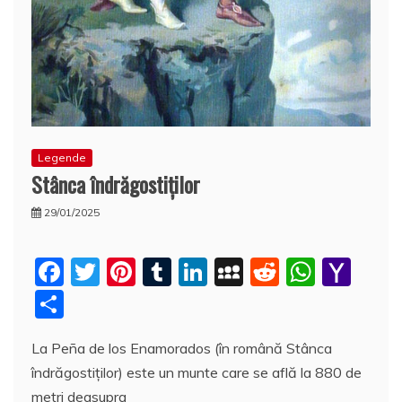
Legende
Stânca îndrăgostiţilor
29/01/2025
F
T
Pi
T
Li
M
R
W
Y
a
w
nt
u
n
y
e
h
a
P
c
itt
er
m
k
S
d
at
h
a
La Peña de los Enamorados (în română Stânca
e
er
e
bl
e
p
di
s
o
rt
îndrăgostiţilor) este un munte care se află la 880 de
b
st
r
dI
a
t
A
o
aj
metri deasupra