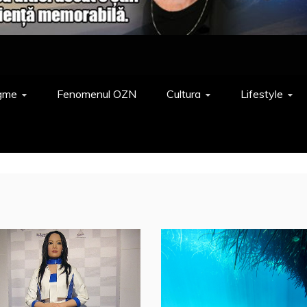
gme
Fenomenul OZN
Cultura
Lifestyle