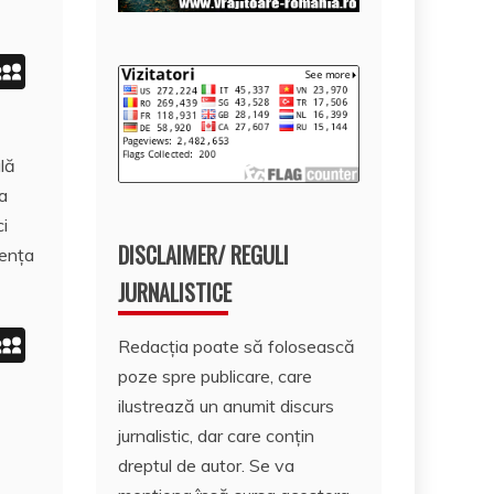
i
M
n
y
S
lă
e
p
a
I
a
ci
n
c
DISCLAIMER/ REGULI
zenţa
e
JURNALISTICE
i
M
Redacția poate să folosească
n
y
poze spre publicare, care
S
ilustrează un anumit discurs
jurnalistic, dar care conțin
e
p
dreptul de autor. Se va
I
a