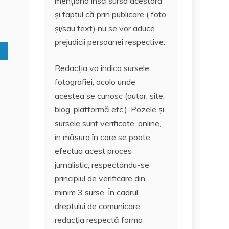
menționa însă sursa acestora
n
c
și faptul că prin publicare ( foto
e
și/sau text) nu se vor aduce
prejudicii persoanei respective.
Redacția va indica sursele
fotografiei, acolo unde
acestea se cunosc (autor, site,
blog, platformă etc.). Pozele și
sursele sunt verificate, online,
în măsura în care se poate
efectua acest proces
jurnalistic, respectându-se
principiul de verificare din
minim 3 surse. În cadrul
dreptului de comunicare,
redacția respectă forma