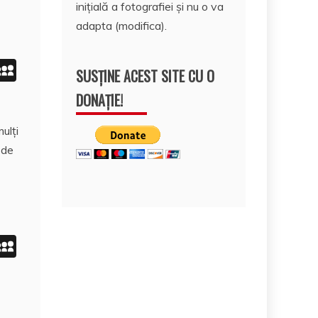
inițială a fotografiei și nu o va
adapta (modifica).
i
M
SUSȚINE ACEST SITE CU O
n
y
DONAȚIE!
S
ulţi
e
p
 de
I
a
n
c
e
i
M
n
y
S
e
p