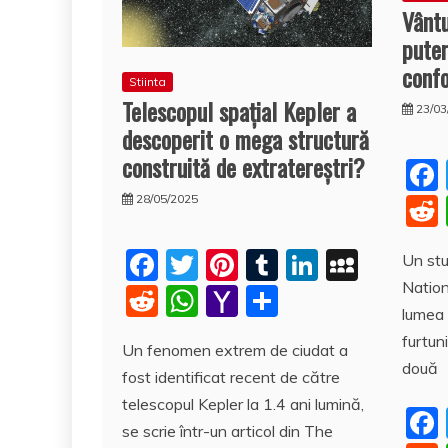
Vântu
puter
confo
Stiinta
Telescopul spațial Kepler a
23/03
descoperit o mega structură
construită de extratereștri?
28/05/2025
F
T
Pi
T
Li
M
Un stu
Nation
a
w
nt
u
n
y
R
W
Y
P
lumea 
c
itt
er
m
k
S
e
h
a
a
furtun
Un fenomen extrem de ciudat a
e
er
e
bl
e
p
d
at
h
rt
două
fost identificat recent de către
b
st
r
dI
a
di
s
o
aj
telescopul Kepler la 1.4 ani lumină,
o
n
c
t
A
o
e
se scrie într-un articol din The