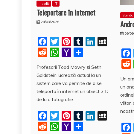
Insolit
IT
Teleportare în Internet
Stiinta
Andro
24/03/2026
09/09
F
T
Pi
T
Li
M
a
w
nt
u
n
y
R
W
Y
P
c
itt
er
m
k
S
e
h
a
a
Profesorii Tood Mowry şi Seth
e
er
e
bl
e
p
d
at
h
rt
Goldstein lucrează actual la un
b
st
r
dI
a
di
s
o
aj
Un om 
sistem care va permite de a se
o
n
c
un and
t
A
o
e
teleporta în internet un obiect 3 D
ordine
o
e
p
M
a
de la o fotografie.
viitor,
k
p
ai
z
noastr
F
T
Pi
T
Li
M
l
ă
a
w
nt
u
n
y
R
W
Y
P