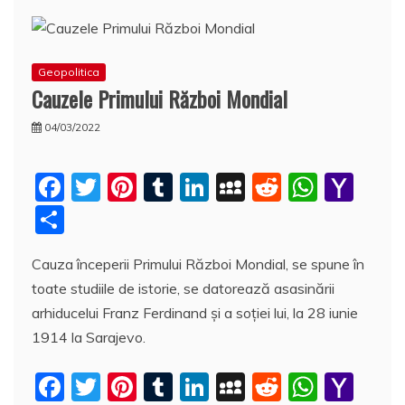
Geopolitica
Cauzele Primului Război Mondial
04/03/2022
F
T
Pi
T
Li
M
R
W
Y
a
w
nt
u
n
y
e
h
a
P
c
itt
er
m
k
S
d
at
h
a
Cauza începerii Primului Război Mondial, se spune în
e
er
e
bl
e
p
di
s
o
rt
toate studiile de istorie, se datorează asasinării
b
st
r
dI
a
t
A
o
aj
arhiducelui Franz Ferdinand şi a soţiei lui, la 28 iunie
o
n
c
p
M
e
1914 la Sarajevo.
o
e
p
ai
a
F
T
Pi
T
Li
M
R
W
Y
k
l
z