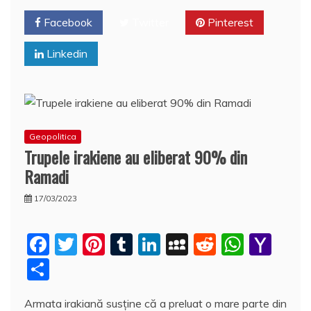
o
n
c
p
M
e
o
e
p
ai
a
Facebook
Twitter
Pinterest
k
l
z
Linkedin
ă
Geopolitica
Trupele irakiene au eliberat 90% din
Ramadi
17/03/2023
F
T
Pi
T
Li
M
R
W
Y
a
w
nt
u
n
y
e
h
a
P
c
itt
er
m
k
S
d
at
h
a
Armata irakiană susține că a preluat o mare parte din