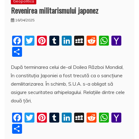
Geopolitica
Revenirea militarismului japonez
16/04/2025
F
T
Pi
T
Li
M
R
W
Y
a
w
nt
u
n
y
e
h
a
P
c
itt
er
m
k
S
d
at
h
a
După terminarea celui de-al Doilea Război Mondial,
e
er
e
bl
e
p
di
s
o
rt
în constituţia Japoniei a fost trecută ca o sancţiune
b
st
r
dI
a
t
A
o
aj
demilitarizarea. În schimb, S.U.A. s-a obligat să
o
n
c
p
M
e
asigure securitatea arhipelagului. Relaţiile dintre cele
o
e
p
ai
a
două ţări,
k
l
z
F
T
Pi
T
Li
M
R
W
Y
ă
a
w
nt
u
n
y
e
h
a
P
c
itt
er
m
k
S
d
at
h
a