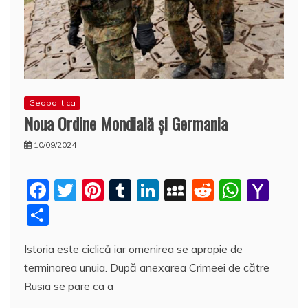
Geopolitica
Noua Ordine Mondială şi Germania
10/09/2024
F
T
Pi
T
Li
M
R
W
Y
a
w
nt
u
n
y
e
h
a
P
c
itt
er
m
k
S
d
at
h
a
Istoria este ciclică iar omenirea se apropie de
e
er
e
bl
e
p
di
s
o
rt
terminarea unuia. După anexarea Crimeei de către
b
st
r
dI
a
t
A
o
aj
Rusia se pare ca a
o
n
c
p
M
e