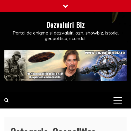
Skip
to
content
Dezvaluiri Biz
Portal de enigme si dezvaluiri, ozn, showbiz, istorie,
geopolitica, scandal.