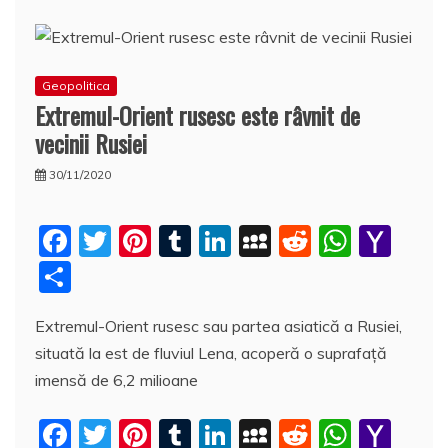
Geopolitica
Extremul-Orient rusesc este râvnit de
vecinii Rusiei
30/11/2020
F
T
Pi
T
Li
M
R
W
Y
a
w
nt
u
n
y
e
h
a
P
c
itt
er
m
k
S
d
at
h
a
Extremul-Orient rusesc sau partea asiatică a Rusiei,
e
er
e
bl
e
p
di
s
o
rt
situată la est de fluviul Lena, acoperă o suprafaţă
b
st
r
dI
a
t
A
o
aj
imensă de 6,2 milioane
o
n
c
p
M
e
o
e
p
ai
F
T
Pi
T
Li
M
R
W
Y
a