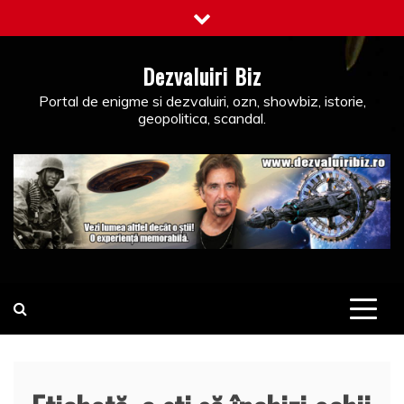
Skip
to
content
Dezvaluiri Biz
Portal de enigme si dezvaluiri, ozn, showbiz, istorie,
geopolitica, scandal.