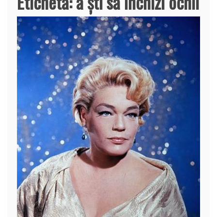
Etichetă:
a şti să închizi ochii