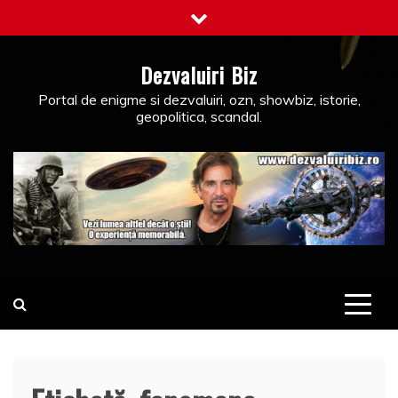
Skip
to
content
Dezvaluiri Biz
Portal de enigme si dezvaluiri, ozn, showbiz, istorie,
geopolitica, scandal.