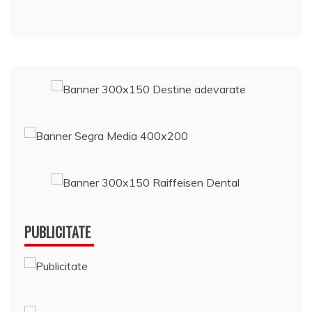
ă
PUBLICITATE