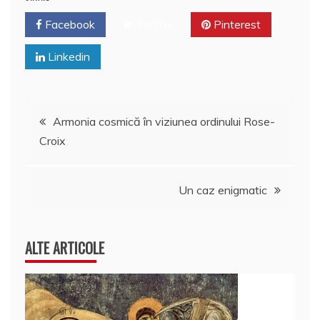
Facebook
Twitter
Pinterest
Linkedin
Navigare
Armonia cosmică în viziunea ordinului Rose-
Croix
în
articole
Un caz enigmatic
ALTE ARTICOLE