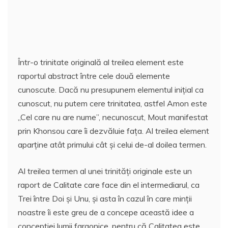
Într-o trinitate originală al treilea element este
raportul abstract între cele două elemente
cunoscute. Dacă nu presupunem elementul iniţial ca
cunoscut, nu putem cere trinitatea, astfel Amon este
„Cel care nu are nume”, necunoscut, Mout manifestat
prin Khonsou care îi dezvăluie faţa. Al treilea element
aparţine atât primului cât şi celui de-al doilea termen.
Al treilea termen al unei trinităţi originale este un
raport de Calitate care face din el intermediarul, ca
Trei între Doi şi Unu, şi asta în cazul în care minţii
noastre îi este greu de a concepe această idee a
concepţiei lumii faraonice, pentru că Calitatea este