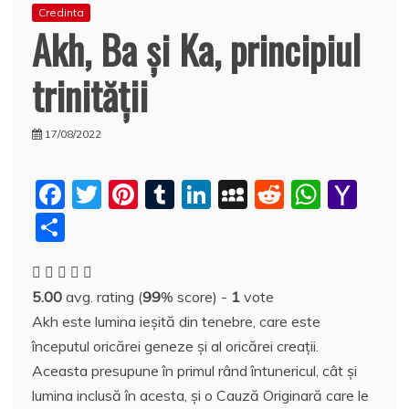
Credinta
Akh, Ba şi Ka, principiul
trinităţii
17/08/2022
F
T
Pi
T
Li
M
R
W
Y
a
w
nt
u
n
y
e
h
a
P
c
itt
er
m
k
S
d
at
h
a
e
er
e
bl
e
p
di
s
o
rt
5.00
avg. rating (
99
% score) -
1
vote
b
st
r
dI
a
t
A
o
aj
Akh este lumina ieşită din tenebre, care este
o
n
c
p
M
e
începutul oricărei geneze şi al oricărei creaţii.
o
e
p
ai
a
Aceasta presupune în primul rând întunericul, cât şi
k
l
z
lumina inclusă în acesta, şi o Cauză Originară care le