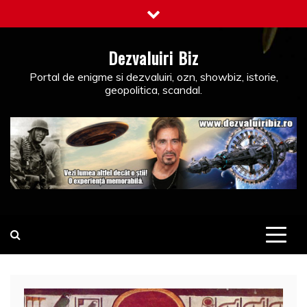
Skip
to
content
Dezvaluiri Biz
Portal de enigme si dezvaluiri, ozn, showbiz, istorie,
geopolitica, scandal.