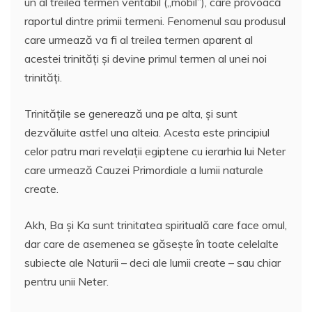
un al treilea termen veritabil („mobil”), care provoacă
raportul dintre primii termeni. Fenomenul sau produsul
care urmează va fi al treilea termen aparent al
acestei trinităţi şi devine primul termen al unei noi
trinităţi.
Trinităţile se generează una pe alta, şi sunt
dezvăluite astfel una alteia. Acesta este principiul
celor patru mari revelaţii egiptene cu ierarhia lui Neter
care urmează Cauzei Primordiale a lumii naturale
create.
Akh, Ba şi Ka sunt trinitatea spirituală care face omul,
dar care de asemenea se găseşte în toate celelalte
subiecte ale Naturii – deci ale lumii create – sau chiar
pentru unii Neter.