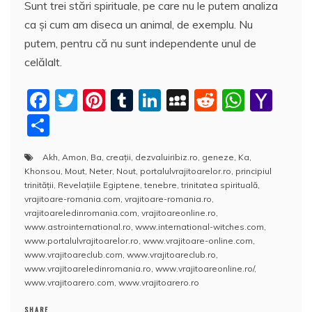
Sunt trei stări spirituale, pe care nu le putem analiza
ca şi cum am diseca un animal, de exemplu. Nu
putem, pentru că nu sunt independente unul de
celălalt.
F
T
Pi
T
Li
M
R
W
Y
a
w
nt
u
n
y
e
h
a
P
c
itt
er
m
k
S
d
at
h
a
Akh
,
Amon
,
Ba
,
creaţii
,
dezvaluiribiz.ro
,
geneze
,
Ka
,
e
er
e
bl
e
p
di
s
o
rt
Khonsou
,
Mout
,
Neter
,
Nout
,
portalulvrajitoarelor.ro
,
principiul
b
st
r
dI
a
t
A
o
aj
trinităţii
,
Revelaţiile Egiptene
,
tenebre
,
trinitatea spirituală
,
vrajitoare-romania.com
,
vrajitoare-romania.ro
,
o
n
c
p
M
e
vrajitoareledinromania.com
,
vrajitoareonline.ro
,
o
e
p
ai
www.astrointernational.ro
,
www.international-witches.com
,
a
www.portalulvrajitoarelor.ro
,
www.vrajitoare-online.com
,
k
l
z
www.vrajitoareclub.com
,
www.vrajitoareclub.ro
,
www.vrajitoareledinromania.ro
,
www.vrajitoareonline.ro/
,
ă
www.vrajitoarero.com
,
www.vrajitoarero.ro
SHARE