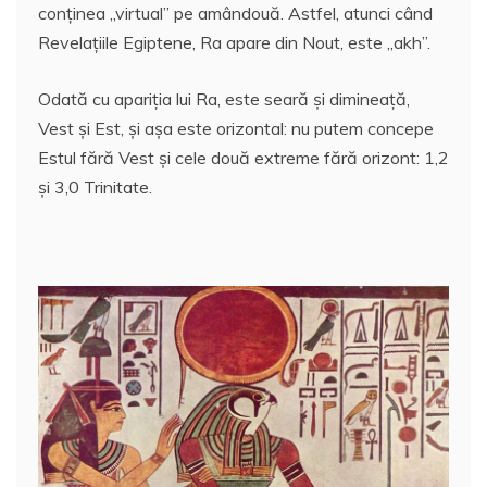
conţinea „virtual” pe amândouă. Astfel, atunci când
ă
Revelaţiile Egiptene, Ra apare din Nout, este „akh”.
Odată cu apariţia lui Ra, este seară şi dimineaţă,
Vest şi Est, şi aşa este orizontal: nu putem concepe
Estul fără Vest şi cele două extreme fără orizont: 1,2
şi 3,0 Trinitate.