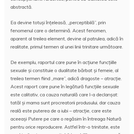
abstractă.
Ea devine totuşi înţeleasă, „perceptibilă”, prin
fenomenul care o determină. Acest fenomen,
aparent al treilea element, devine al patrulea, adică în
realitate, primul termen al unei linii trinitare următoare.
De exemplu, raportul care pune în acţiune funcţiille
sexuale şi constituie o dualitate bărbat şi femeie, al
treilea termen fiind „mare”, adică dragoste – atracţie.
Acest raport care pune în legătură funcţiile sexuale
este calitativ, ca cauza naturală care l-a declanşat:
tatăl şi mama sunt procreatorii produsului, dar cauza
reală este puterea de a iubi – atracţie, care este
aceeaşi Putere pe care o regăsim în întreaga Natură
pentru orice reproducere. Astfel într-o trinitate, este