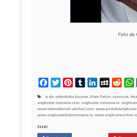
Foto de 
F
T
Pi
T
Li
M
R
a
w
nt
u
n
y
e
a da
,
adevărata bucurie
,
Alain Delon
,
cunoscut
,
dez
c
itt
er
m
k
S
d
vrajitoare-romania.com
,
vrajitoare-romania.ro
,
vrajitoa
e
er
e
bl
e
p
di
www.international-witches.com
,
www.portalulvrajitoarel
www.vrajitoareledinromania.ro
,
www.vrajitoareonline.ro
b
st
r
dI
a
t
SHARE
o
n
c