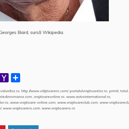
Georges Biard, sursă Wikipedia.
W
Y
P
h
a
a
valuiribiz.ro
,
http://www.vrăjitoarero.com/
,
portalulvrajitoarelor.ro
,
primit
,
totul
,
at
h
rt
reledinromania.com
,
vrajitoareonline.ro
,
www.astrointernational.ro
,
s
o
aj
or.ro
,
www.vrajitoare-online.com
,
www.vrajitoareclub.com
,
www.vrajitoarecl
/
,
www.vrajitoarero.com
,
www.vrajitoarero.ro
A
o
e
p
M
a