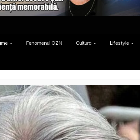
gme
Fenomenul OZN
Cultura
Lifestyle