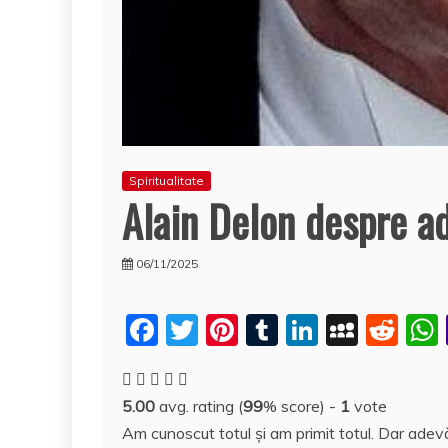
Spiritualitate
Alain Delon despre a
06/11/2025
F
T
Pi
T
Li
M
R
a
w
nt
u
n
y
e
c
itt
er
m
k
S
d
5.00
avg. rating (
99
% score) -
1
vote
e
er
e
bl
e
p
di
Am cunoscut totul şi am primit totul. Dar adev