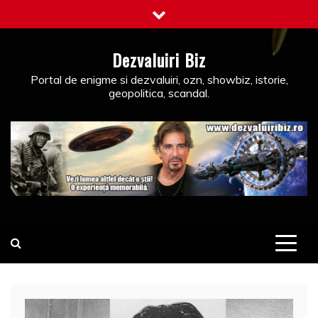
Skip
to
content
Dezvaluiri Biz
Portal de enigme si dezvaluiri, ozn, showbiz, istorie,
geopolitica, scandal.