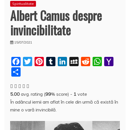
Spiritualitate
Albert Camus despre
invincibilitate
15/07/2021
F
T
Pi
T
Li
M
R
W
Y
a
w
nt
u
n
y
e
h
a
P
c
itt
er
m
k
S
d
at
h
a
e
er
e
bl
e
p
di
s
o
rt
5.00
avg. rating (
99
% score) -
1
vote
b
st
r
dI
a
t
A
o
aj
În adâncul iernii am aflat în cele din urmă că există în
o
n
c
p
M
e
mine o vară invincibilă.
o
e
p
ai
a
k
l
z