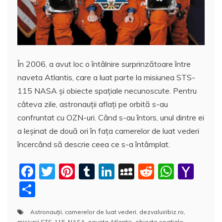
În 2006, a avut loc o întâlnire surprinzătoare între
naveta Atlantis, care a luat parte la misiunea STS-
115 NASA și obiecte spațiale necunoscute. Pentru
câteva zile, astronauții aflaţi pe orbită s-au
confruntat cu OZN-uri. Când s-au întors, unul dintre ei
a leșinat de două ori în faţa camerelor de luat vederi
încercând să descrie ceea ce s-a întâmplat.
F
T
Pi
T
Li
M
R
W
Y
a
w
nt
u
n
y
e
h
a
P
c
itt
er
m
k
S
d
at
h
a
Astronauţii
,
camerelor de luat vederi
,
dezvaluiribiz.ro
,
e
er
e
bl
e
p
di
s
o
rt
misiunii STS-115
,
NASA
,
naveta Atlantis
,
obiecte spațiale