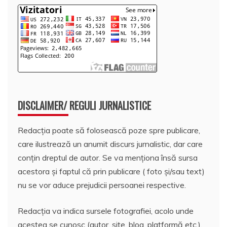
DISCLAIMER/ REGULI JURNALISTICE
Redacția poate să folosească poze spre publicare,
care ilustrează un anumit discurs jurnalistic, dar care
conțin dreptul de autor. Se va menționa însă sursa
acestora și faptul că prin publicare ( foto și/sau text)
nu se vor aduce prejudicii persoanei respective.
Redacția va indica sursele fotografiei, acolo unde
acestea se cunosc (autor, site, blog, platformă etc.).