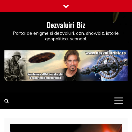
Skip
to
content
Dezvaluiri Biz
Portal de enigme si dezvaluiri, ozn, showbiz, istorie,
geopolitica, scandal.