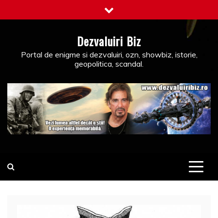
Skip
to
content
Dezvaluiri Biz
Portal de enigme si dezvaluiri, ozn, showbiz, istorie,
geopolitica, scandal.