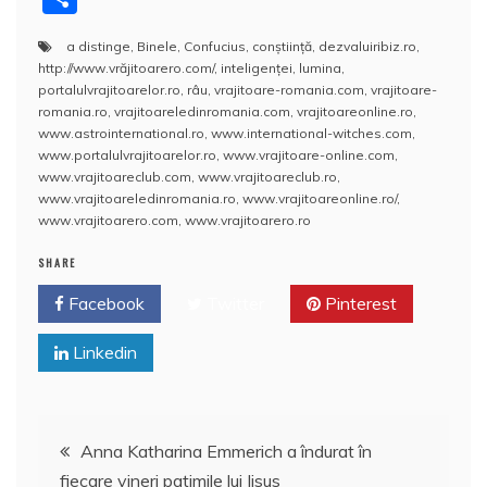
c
itt
er
m
k
S
d
at
h
a
a distinge
,
Binele
,
Confucius
,
conştiinţă
,
dezvaluiribiz.ro
,
e
er
e
bl
e
p
di
s
o
rt
http://www.vrăjitoarero.com/
,
inteligenței
,
lumina
,
b
st
r
dI
a
t
A
o
aj
portalulvrajitoarelor.ro
,
râu
,
vrajitoare-romania.com
,
vrajitoare-
romania.ro
,
vrajitoareledinromania.com
,
vrajitoareonline.ro
,
o
n
c
p
M
e
www.astrointernational.ro
,
www.international-witches.com
,
o
e
p
ai
www.portalulvrajitoarelor.ro
,
www.vrajitoare-online.com
,
a
www.vrajitoareclub.com
,
www.vrajitoareclub.ro
,
k
l
z
www.vrajitoareledinromania.ro
,
www.vrajitoareonline.ro/
,
www.vrajitoarero.com
,
www.vrajitoarero.ro
ă
SHARE
Facebook
Twitter
Pinterest
Linkedin
Navigare
Anna Katharina Emmerich a îndurat în
fiecare vineri patimile lui Iisus