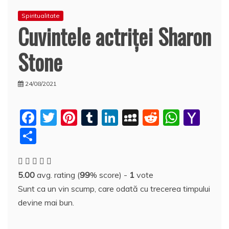
Spiritualitate
Cuvintele actriţei Sharon
Stone
24/08/2021
F
T
Pi
T
Li
M
R
W
Y
a
w
nt
u
n
y
e
h
a
P
c
itt
er
m
k
S
d
at
h
a
e
er
e
bl
e
p
di
s
o
rt
5.00
avg. rating (
99
% score) -
1
vote
b
st
r
dI
a
t
A
o
aj
Sunt ca un vin scump, care odată cu trecerea timpului
o
n
c
p
M
e
devine mai bun.
o
e
p
ai
a