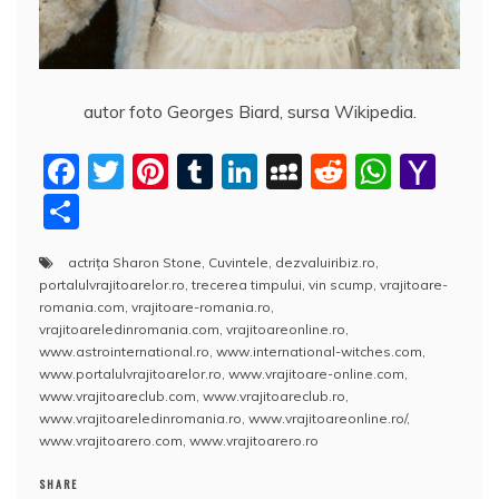
autor foto Georges Biard, sursa Wikipedia.
F
T
Pi
T
Li
M
R
W
Y
a
w
nt
u
n
y
e
h
a
P
c
itt
er
m
k
S
d
at
h
a
actriţa Sharon Stone
,
Cuvintele
,
dezvaluiribiz.ro
,
e
er
e
bl
e
p
di
s
o
rt
portalulvrajitoarelor.ro
,
trecerea timpului
,
vin scump
,
vrajitoare-
b
st
r
dI
a
t
A
o
aj
romania.com
,
vrajitoare-romania.ro
,
vrajitoareledinromania.com
,
vrajitoareonline.ro
,
o
n
c
p
M
e
www.astrointernational.ro
,
www.international-witches.com
,
o
e
p
ai
www.portalulvrajitoarelor.ro
,
www.vrajitoare-online.com
,
a
www.vrajitoareclub.com
,
www.vrajitoareclub.ro
,
k
l
z
www.vrajitoareledinromania.ro
,
www.vrajitoareonline.ro/
,
www.vrajitoarero.com
,
www.vrajitoarero.ro
ă
SHARE