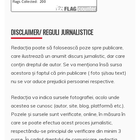
DISCLAIMER/ REGULI JURNALISTICE
Redacția poate să folosească poze spre publicare,
care ilustrează un anumit discurs jurnalistic, dar care
conțin dreptul de autor. Se va menționa însă sursa
acestora și faptul că prin publicare ( foto și/sau text)
nu se vor aduce prejudicii persoanei respective.
Redacția va indica sursele fotografiei, acolo unde
acestea se cunosc (autor, site, blog, platformă etc.).
Pozele și sursele sunt verificate, online, în măsura în
care se poate efectua acest proces jurnalistic,
respectându-se principiul de verificare din minim 3
surse. În cadrul dreptului de comunicare, redacția