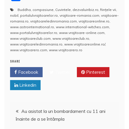
c
itt
er
m
k
S
d
at
h
a
Buddha
,
compasiune
,
Cuvintele
,
dezvaluiribiz.ro
,
ființele vii
,
e
er
e
bl
e
p
di
s
o
rt
nobil
,
portalulvrajitoarelor.ro
,
vrajitoare-romania.com
,
vrajitoare-
b
st
r
dI
a
t
A
o
aj
romania.ro
,
vrajitoareledinromania.com
,
vrajitoareonline.ro
,
www.astrointernational.ro
,
www.international-witches.com
,
o
n
c
p
M
e
www.portalulvrajitoarelor.ro
,
www.vrajitoare-online.com
,
o
e
p
ai
www.vrajitoareclub.com
,
www.vrajitoareclub.ro
,
a
www.vrajitoareledinromania.ro
,
www.vrajitoareonline.ro/
,
k
l
z
www.vrajitoarero.com
,
www.vrajitoarero.ro
ă
SHARE
Facebook
Twitter
Pinterest
Linkedin
Navigare
Au asistat la un bombardament cu 11 ani
înainte de a se întâmpla
în