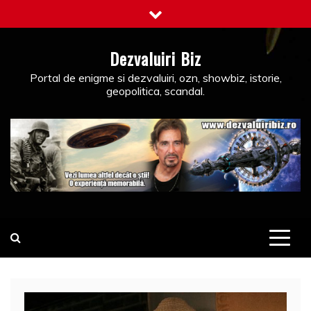
Skip
to
content
Dezvaluiri Biz
Portal de enigme si dezvaluiri, ozn, showbiz, istorie,
geopolitica, scandal.