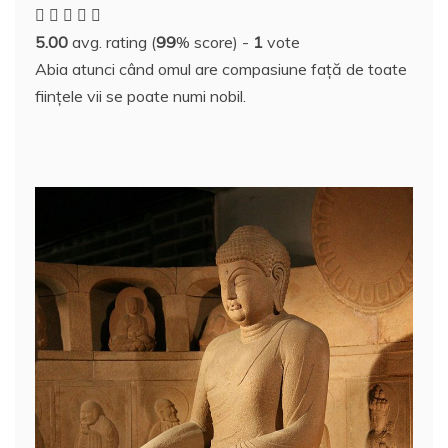
e
er
e
bl
e
p
di
s
o
rt
5.00
avg. rating (
99
% score) -
1
vote
b
st
r
dI
a
t
A
o
aj
Abia atunci când omul are compasiune față de toate
o
n
c
p
M
e
ființele vii se poate numi nobil.
o
e
p
ai
a
k
l
z
ă