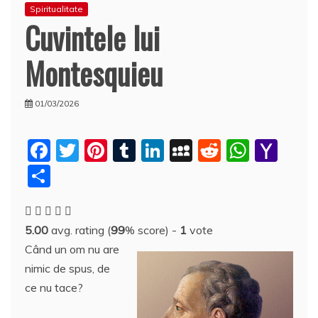
Spiritualitate
Cuvintele lui
Montesquieu
01/03/2026
F
T
Pi
T
Li
M
R
W
Y
a
w
nt
u
n
y
e
h
a
P
c
itt
er
m
k
S
d
at
h
a
e
er
e
bl
e
p
di
s
o
rt
5.00
avg. rating (
99
% score) -
1
vote
b
st
r
dI
a
t
A
o
aj
Când un om nu are
o
n
c
p
M
e
nimic de spus, de
o
e
p
ai
a
ce nu tace?
k
l
z