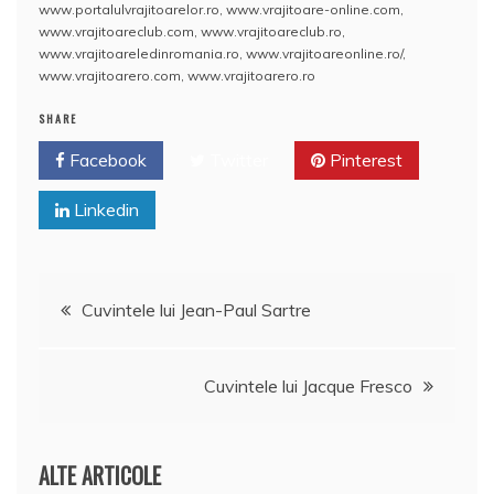
o
e
p
ai
www.portalulvrajitoarelor.ro
,
www.vrajitoare-online.com
,
a
www.vrajitoareclub.com
,
www.vrajitoareclub.ro
,
k
l
z
www.vrajitoareledinromania.ro
,
www.vrajitoareonline.ro/
,
www.vrajitoarero.com
,
www.vrajitoarero.ro
ă
SHARE
Facebook
Twitter
Pinterest
Linkedin
Navigare
Cuvintele lui Jean-Paul Sartre
în
Cuvintele lui Jacque Fresco
articole
ALTE ARTICOLE