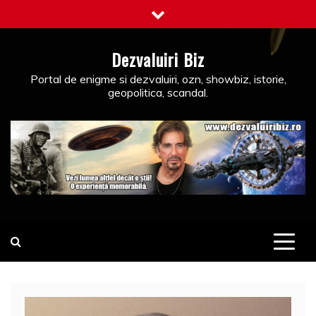
Skip
to
content
Dezvaluiri Biz
Portal de enigme si dezvaluiri, ozn, showbiz, istorie,
geopolitica, scandal.