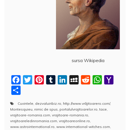
ă
sursa Wikipedia
F
T
Pi
T
Li
M
R
W
Y
a
w
nt
u
n
y
e
h
a
P
c
itt
er
m
k
S
d
at
h
a
Cuvintele
,
dezvaluiribiz.ro
,
http://www.vrăjitoarero.com/
,
e
er
e
bl
e
p
di
s
o
rt
Montesquieu
,
nimic de spus
,
portalulvrajitoarelor.ro
,
tace
,
b
st
r
dI
a
t
A
o
aj
vrajitoare-romania.com
,
vrajitoare-romania.ro
,
vrajitoareledinromania.com
,
vrajitoareonline.ro
,
o
n
c
p
M
e
www.astrointernational.ro
,
www.international-witches.com
,