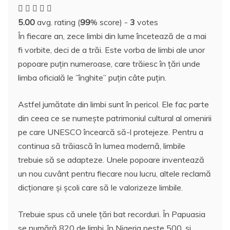
e
er
e
bl
e
p
di
s
o
rt
5.00
avg. rating (
99
% score) -
3
votes
b
st
r
dI
a
t
A
o
aj
În fiecare an, zece limbi din lume încetează de a mai
o
n
c
p
M
e
fi vorbite, deci de a trăi. Este vorba de limbi ale unor
o
e
p
ai
a
popoare puţin numeroase, care trăiesc în ţări unde
k
l
z
limba oficială le ”înghite” puţin câte puţin.
ă
Astfel jumătate din limbi sunt în pericol. Ele fac parte
din ceea ce se numeşte patrimoniul cultural al omenirii
pe care UNESCO încearcă să-l protejeze. Pentru a
continua să trăiască în lumea modernă, limbile
trebuie să se adapteze. Unele popoare inventează
un nou cuvânt pentru fiecare nou lucru, altele reclamă
dicţionare şi şcoli care să le valorizeze limbile.
Trebuie spus că unele ţări bat recorduri. În Papuasia
se numără 820 de limbi, în Nigeria peste 500, şi