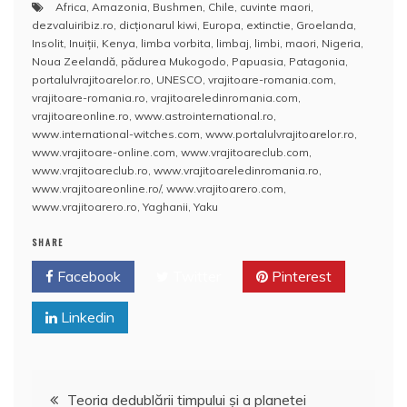
Africa
,
Amazonia
,
Bushmen
,
Chile
,
cuvinte maori
,
e
er
e
bl
e
p
di
s
o
rt
dezvaluiribiz.ro
,
dicţionarul kiwi
,
Europa
,
extinctie
,
Groelanda
,
b
st
r
dI
a
t
A
o
aj
Insolit
,
Inuiţii
,
Kenya
,
limba vorbita
,
limbaj
,
limbi
,
maori
,
Nigeria
,
Noua Zeelandă
,
pădurea Mukogodo
,
Papuasia
,
Patagonia
,
o
n
c
p
M
e
portalulvrajitoarelor.ro
,
UNESCO
,
vrajitoare-romania.com
,
o
e
p
ai
vrajitoare-romania.ro
,
vrajitoareledinromania.com
,
a
vrajitoareonline.ro
,
www.astrointernational.ro
,
k
l
z
www.international-witches.com
,
www.portalulvrajitoarelor.ro
,
www.vrajitoare-online.com
,
www.vrajitoareclub.com
,
ă
www.vrajitoareclub.ro
,
www.vrajitoareledinromania.ro
,
www.vrajitoareonline.ro/
,
www.vrajitoarero.com
,
www.vrajitoarero.ro
,
Yaghanii
,
Yaku
SHARE
Facebook
Twitter
Pinterest
Linkedin
Navigare
Teoria dedublării timpului şi a planetei