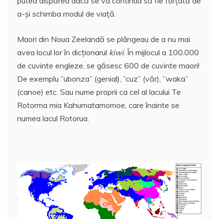
putea dispărea dacă se va continua să fie forţată de
a-şi schimba modul de viaţă.
Maori din Noua Zeelandă se plângeau de a nu mai
avea locul lor în dicţionarul
kiwi
. În mijlocul a 100.000
de cuvinte engleze, se găsesc 600 de cuvinte maori!
De exemplu ”ubonza” (genial), ”cuz” (văr), ”waka”
(canoe) etc. Sau nume proprii ca cel al lacului Te
Rotorma mia Kahumatamomoe, care înainte se
numea lacul Rotorua.