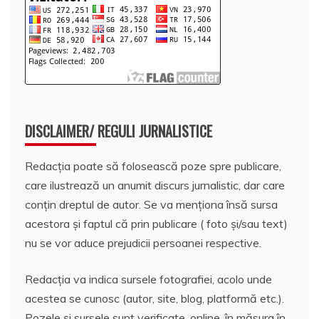
DISCLAIMER/ REGULI JURNALISTICE
Redacția poate să folosească poze spre publicare,
care ilustrează un anumit discurs jurnalistic, dar care
conțin dreptul de autor. Se va menționa însă sursa
acestora și faptul că prin publicare ( foto și/sau text)
nu se vor aduce prejudicii persoanei respective.
Redacția va indica sursele fotografiei, acolo unde
acestea se cunosc (autor, site, blog, platformă etc.).
Pozele și sursele sunt verificate, online, în măsura în