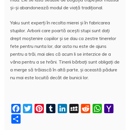
şi-şi abandonează modul de viaţă tradiţional.
Yaku sunt experţi în recolta mierei şi în fabricarea
stupilor. Arborii care poartă aceşti stupi sunt daţi
drept moştenire copiilor şi se dau ca zestre tinerelor
fete pentru nunta lor, dar asta nu este de ajuns
pentru a trăi, mai ales că acum li se interzice de a
vâna pentru a se hrăni. Tinerii bărbaţi sunt obligaţi de
a merge să trăiască în altă parte, şi această pădure
nu mai este locuită decât de bunicii lor.
F
T
Pi
T
Li
M
R
W
Y
a
w
nt
u
n
y
e
h
a
P
c
itt
er
m
k
S
d
at
h
a