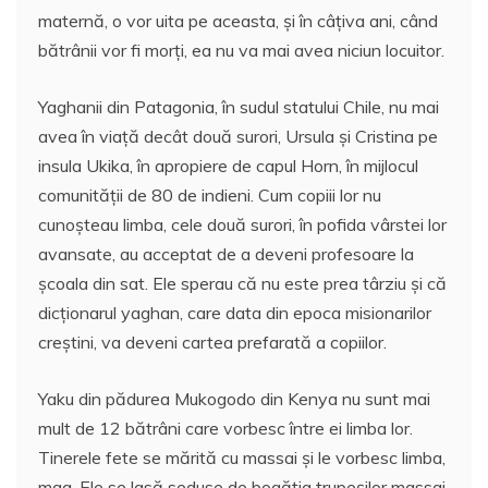
maternă, o vor uita pe aceasta, şi în câţiva ani, când
bătrânii vor fi morţi, ea nu va mai avea niciun locuitor.
Yaghanii din Patagonia, în sudul statului Chile, nu mai
avea în viaţă decât două surori, Ursula şi Cristina pe
insula Ukika, în apropiere de capul Horn, în mijlocul
comunităţii de 80 de indieni. Cum copiii lor nu
cunoşteau limba, cele două surori, în pofida vârstei lor
avansate, au acceptat de a deveni profesoare la
şcoala din sat. Ele sperau că nu este prea târziu şi că
dicţionarul yaghan, care data din epoca misionarilor
creştini, va deveni cartea prefarată a copiilor.
Yaku din pădurea Mukogodo din Kenya nu sunt mai
mult de 12 bătrâni care vorbesc între ei limba lor.
Tinerele fete se mărită cu massai şi le vorbesc limba,
maa. Ele se lasă seduse de bogăţia trupeşilor massai