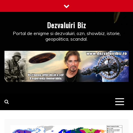
Skip
to
content
Dezvaluiri Biz
Portal de enigme si dezvaluiri, ozn, showbiz, istorie,
geopolitica, scandal.