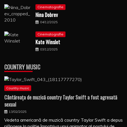
Cinematografie
Nina Dobrev
04/12/2025
Cinematografie
Kate Winslet
03/12/2025
COUNTRY MUSIC
Country music
Cântăreaţa de muzică country Taylor Swift a fost agresată
sexual
13/02/2025
Vedeta americană de muzică country Taylor Swift a depus
plângere la poliţie împotriva unui animator al postului de