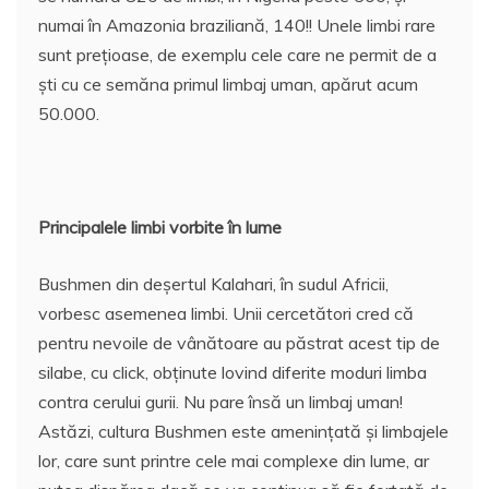
numai în Amazonia braziliană, 140!! Unele limbi rare
sunt preţioase, de exemplu cele care ne permit de a
şti cu ce semăna primul limbaj uman, apărut acum
50.000.
Principalele limbi vorbite în lume
Bushmen din deşertul Kalahari, în sudul Africii,
vorbesc asemenea limbi. Unii cercetători cred că
pentru nevoile de vânătoare au păstrat acest tip de
silabe, cu click, obţinute lovind diferite moduri limba
contra cerului gurii. Nu pare însă un limbaj uman!
Astăzi, cultura Bushmen este ameninţată şi limbajele
lor, care sunt printre cele mai complexe din lume, ar