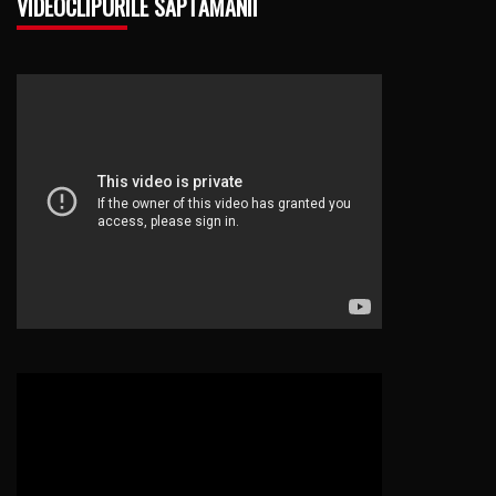
VIDEOCLIPURILE SĂPTĂMÂNII