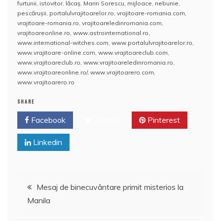
e
er
e
bl
e
p
di
s
o
rt
furtunii
,
istovitor
,
lăcaş
,
Marin Sorescu
,
mijloace
,
nebunie
,
b
st
r
dI
a
t
A
o
aj
pescăruşii
,
portalulvrajitoarelor.ro
,
vrajitoare-romania.com
,
vrajitoare-romania.ro
,
vrajitoareledinromania.com
,
o
n
c
p
M
e
vrajitoareonline.ro
,
www.astrointernational.ro
,
o
e
p
ai
www.international-witches.com
,
www.portalulvrajitoarelor.ro
,
a
www.vrajitoare-online.com
,
www.vrajitoareclub.com
,
k
l
z
www.vrajitoareclub.ro
,
www.vrajitoareledinromania.ro
,
www.vrajitoareonline.ro/
,
www.vrajitoarero.com
,
ă
www.vrajitoarero.ro
SHARE
Facebook
Twitter
Pinterest
Linkedin
Navigare
Mesaj de binecuvântare primit misterios la
Manila
în