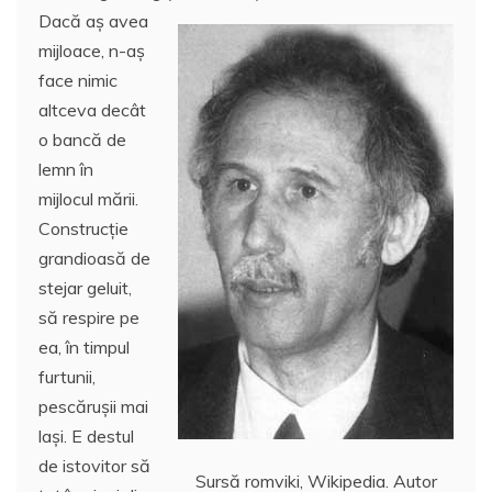
b
st
r
dI
a
t
A
o
aj
Dacă aş avea
o
n
c
p
M
e
mijloace, n-aş
o
e
p
ai
a
face nimic
k
l
z
altceva decât
o bancă de
ă
lemn în
mijlocul mării.
Construcţie
grandioasă de
stejar geluit,
să respire pe
ea, în timpul
furtunii,
pescăruşii mai
laşi. E destul
de istovitor să
Sursă romviki, Wikipedia. Autor