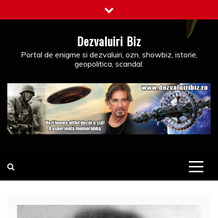
Skip
to
content
Dezvaluiri Biz
Portal de enigme si dezvaluiri, ozn, showbiz, istorie,
geopolitica, scandal.