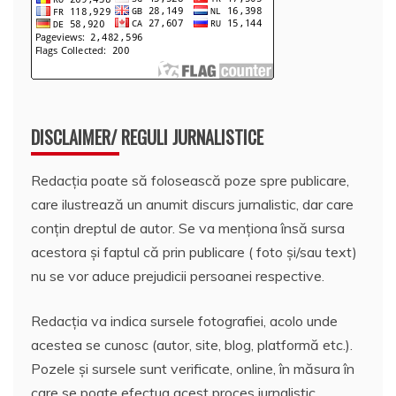
DISCLAIMER/ REGULI JURNALISTICE
Redacția poate să folosească poze spre publicare,
care ilustrează un anumit discurs jurnalistic, dar care
conțin dreptul de autor. Se va menționa însă sursa
acestora și faptul că prin publicare ( foto și/sau text)
nu se vor aduce prejudicii persoanei respective.
Redacția va indica sursele fotografiei, acolo unde
acestea se cunosc (autor, site, blog, platformă etc.).
Pozele și sursele sunt verificate, online, în măsura în
care se poate efectua acest proces jurnalistic,