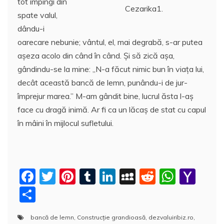
tot împingi din
Cezarika1.
spate valul,
dându-i
oarecare nebunie; vântul, el, mai degrabă, s-ar putea
aşeza acolo din când în când. Şi să zică aşa,
gândindu-se la mine: „N-a făcut nimic bun în viaţa lui,
decât această bancă de lemn, punându-i de jur-
împrejur marea.” M-am gândit bine, lucrul ăsta l-aş
face cu dragă inimă. Ar fi ca un lăcaş de stat cu capul
în mâini în mijlocul sufletului.
F
T
Pi
T
Li
M
R
W
Y
a
w
nt
u
n
y
e
h
a
P
c
itt
er
m
k
S
d
at
h
a
bancă de lemn
,
Construcţie grandioasă
,
dezvaluiribiz.ro
,