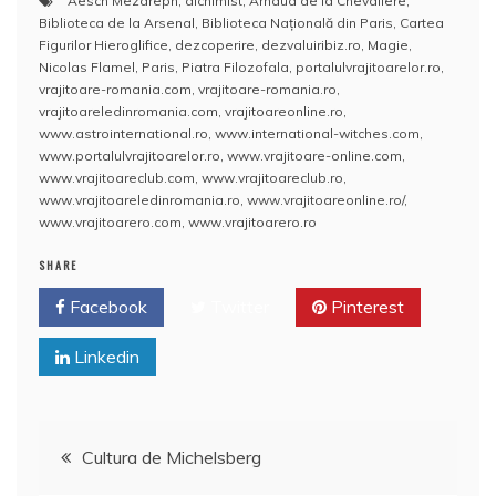
Aesch Mezareph
,
alchimist
,
Arnaud de la Chevaliere
,
e
er
e
bl
e
p
di
s
o
rt
Biblioteca de la Arsenal
,
Biblioteca Naţională din Paris
,
Cartea
b
st
r
dI
a
t
A
o
aj
Figurilor Hieroglifice
,
dezcoperire
,
dezvaluiribiz.ro
,
Magie
,
Nicolas Flamel
,
Paris
,
Piatra Filozofala
,
portalulvrajitoarelor.ro
,
o
n
c
p
M
e
vrajitoare-romania.com
,
vrajitoare-romania.ro
,
o
e
p
ai
vrajitoareledinromania.com
,
vrajitoareonline.ro
,
a
www.astrointernational.ro
,
www.international-witches.com
,
k
l
z
www.portalulvrajitoarelor.ro
,
www.vrajitoare-online.com
,
www.vrajitoareclub.com
,
www.vrajitoareclub.ro
,
ă
www.vrajitoareledinromania.ro
,
www.vrajitoareonline.ro/
,
www.vrajitoarero.com
,
www.vrajitoarero.ro
SHARE
Facebook
Twitter
Pinterest
Linkedin
Navigare
Cultura de Michelsberg