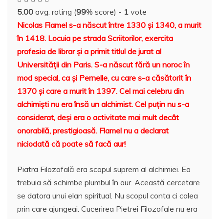
e
er
e
bl
e
p
di
s
o
rt
5.00
avg. rating (
99
% score) -
1
vote
b
st
r
dI
a
t
A
o
aj
Nicolas Flamel s-a născut între 1330 şi 1340, a murit
o
n
c
p
M
e
în 1418.
Locuia pe strada Scriitorilor, exercita
o
e
p
ai
a
profesia de librar şi a primit titlul de jurat al
k
l
z
Universităţii din Paris.
S-a născut fără un noroc în
mod special, ca şi Pernelle, cu care s-a căsătorit în
ă
1370 şi care a murit în 1397.
Cel mai celebru din
alchimişti nu era însă un alchimist. Cel puţin nu s-a
considerat, deşi era o activitate mai mult decât
onorabilă, prestigioasă. Flamel nu a declarat
niciodată că poate să facă aur!
Piatra Filozofală era scopul suprem al alchimiei. Ea
trebuia să schimbe plumbul în aur. Această cercetare
se datora unui elan spiritual. Nu scopul conta ci calea
prin care ajungeai. Cucerirea Pietrei Filozofale nu era