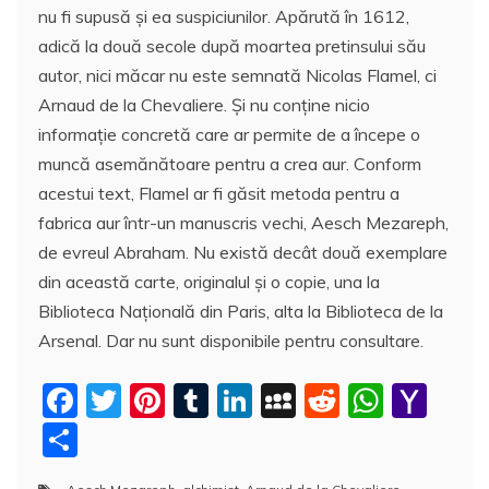
nu fi supusă şi ea suspiciunilor. Apărută în 1612,
adică la două secole după moartea pretinsului său
autor, nici măcar nu este semnată Nicolas Flamel, ci
Arnaud de la Chevaliere. Și nu conţine nicio
informaţie concretă care ar permite de a începe o
muncă asemănătoare pentru a crea aur. Conform
acestui text, Flamel ar fi găsit metoda pentru a
fabrica aur într-un manuscris vechi, Aesch Mezareph,
de evreul Abraham. Nu există decât două exemplare
din această carte, originalul şi o copie, una la
Biblioteca Naţională din Paris, alta la Biblioteca de la
Arsenal. Dar nu sunt disponibile pentru consultare.
F
T
Pi
T
Li
M
R
W
Y
a
w
nt
u
n
y
e
h
a
P
c
itt
er
m
k
S
d
at
h
a