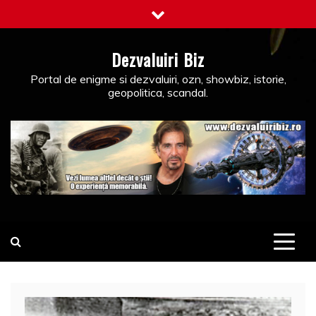
Skip
to
content
Dezvaluiri Biz
Portal de enigme si dezvaluiri, ozn, showbiz, istorie,
geopolitica, scandal.