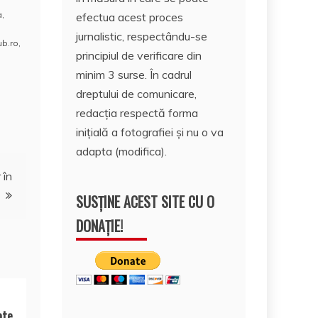
a
,
efectua acest proces
jurnalistic, respectându-se
ub.ro
,
principiul de verificare din
minim 3 surse. În cadrul
dreptului de comunicare,
redacția respectă forma
inițială a fotografiei și nu o va
adapta (modifica).
 în
SUSȚINE ACEST SITE CU O
DONAȚIE!
ate