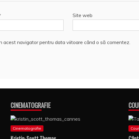
*
Site web
în acest navigator pentru data viitoare când o să comentez.
CINEMATOGRAFIE
COU
Cinematografie
Coun
Kristin-Scott Thomas
Cânt