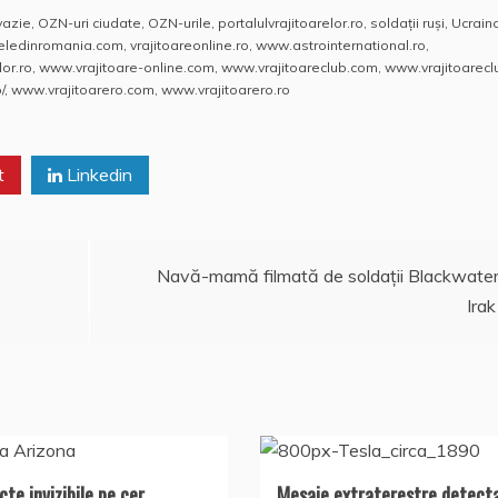
h
a
a
vazie
,
OZN-uri ciudate
,
OZN-urile
,
portalulvrajitoarelor.ro
,
soldaţii ruşi
,
Ucrain
at
h
rt
reledinromania.com
,
vrajitoareonline.ro
,
www.astrointernational.ro
,
s
o
aj
or.ro
,
www.vrajitoare-online.com
,
www.vrajitoareclub.com
,
www.vrajitoarecl
/
,
www.vrajitoarero.com
,
www.vrajitoarero.ro
A
o
e
p
M
a
t
p
ai
Linkedin
z
l
ă
Navă-mamă filmată de soldaţii Blackwater
Irak
cte invizibile pe cer
Mesaje extraterestre detect