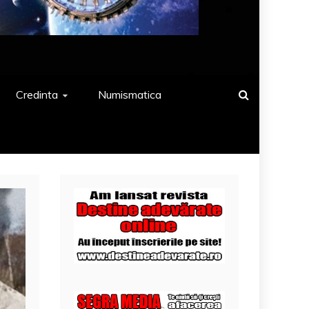
Credinta
Numismatica