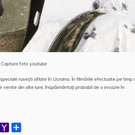
Captura foto youtube
speciale ruseşti aflate în Ucraina. În filmările efectuate pe timp
le venite din alte lumi, înspăimântaţi probabil de o invazie în
W
Y
P