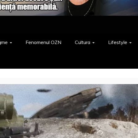
gme
Fenomenul OZN
Cultura
Lifestyle