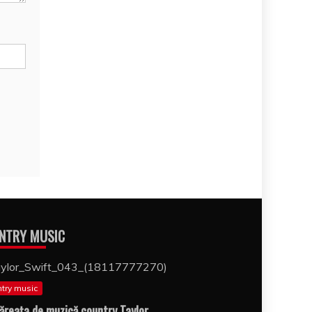
NTRY MUSIC
try music
ăreaţa de muzică country Taylor