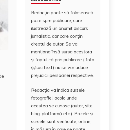
Redacția poate să folosească
poze spre publicare, care
ilustrează un anumit discurs
jurnalistic, dar care conțin
dreptul de autor. Se va
menționa însă sursa acestora
și faptul că prin publicare ( foto
și/sau text) nu se vor aduce
prejudicii persoanei respective.
 de
Redacția va indica sursele
fotografiei, acolo unde
acestea se cunosc (autor, site,
blog, platformă etc.). Pozele și
sursele sunt verificate, online,
în măsura în care se poate