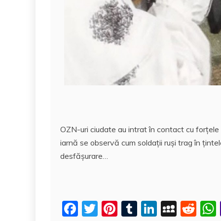
OZN-uri ciudate au intrat în contact cu forţele 
iarnă se observă cum soldaţii ruşi trag în ţinte
desfăşurare…
F
T
Pi
T
Li
M
R