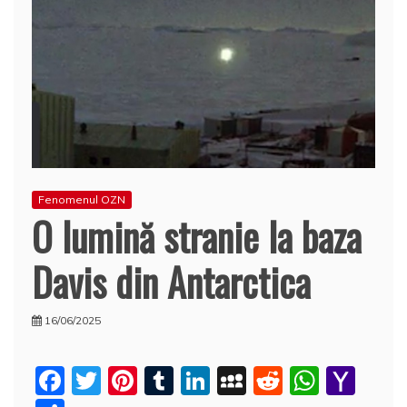
Fenomenul OZN
O lumină stranie la baza
Davis din Antarctica
16/06/2025
F
T
Pi
T
Li
M
R
W
Y