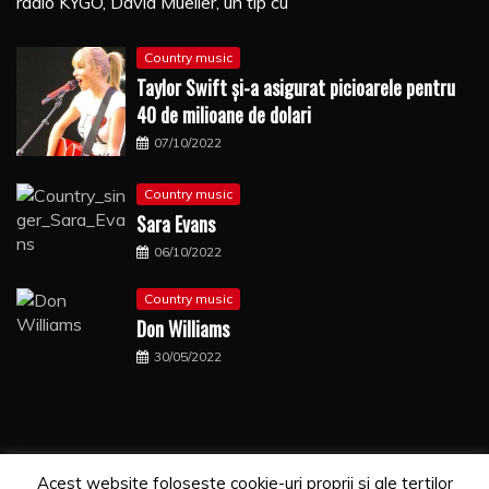
radio KYGO, David Mueller, un tip cu
Country music
Taylor Swift şi-a asigurat picioarele pentru
40 de milioane de dolari
07/10/2022
Country music
Sara Evans
06/10/2022
Country music
Don Williams
30/05/2022
Acest website foloseste cookie-uri proprii si ale tertilor