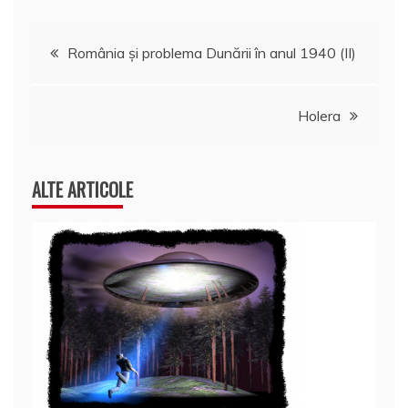
ă
Navigare
România şi problema Dunării în anul 1940 (II)
în
Holera
articole
ALTE ARTICOLE