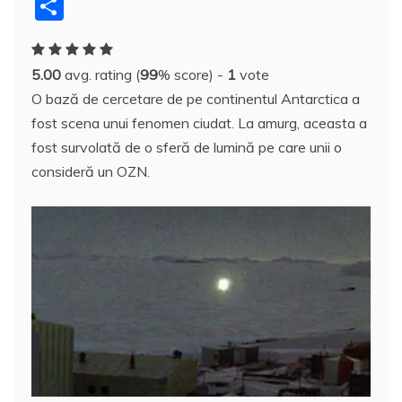
a
w
nt
u
n
y
e
h
a
P
c
itt
er
m
k
S
d
at
h
a
e
er
e
bl
e
p
di
s
o
rt
5.00
avg. rating (
99
% score) -
1
vote
b
st
r
dI
a
t
A
o
aj
O bază de cercetare de pe continentul Antarctica a
o
n
c
p
M
e
fost scena unui fenomen ciudat. La amurg, aceasta a
o
e
p
ai
a
fost survolată de o sferă de lumină pe care unii o
k
l
z
consideră un OZN.
ă