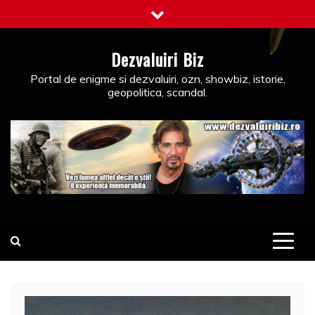
Skip
to
content
Dezvaluiri Biz
Portal de enigme si dezvaluiri, ozn, showbiz, istorie,
geopolitica, scandal.