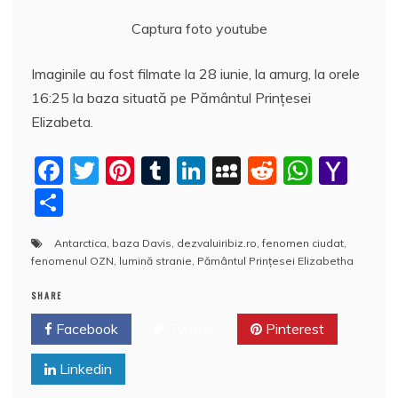
Captura foto youtube
Imaginile au fost filmate la 28 iunie, la amurg, la orele
16:25 la baza situată pe Pământul Prinţesei
Elizabeta.
F
T
Pi
T
Li
M
R
W
Y
a
w
nt
u
n
y
e
h
a
P
c
itt
er
m
k
S
d
at
h
a
Antarctica
,
baza Davis
,
dezvaluiribiz.ro
,
fenomen ciudat
,
e
er
e
bl
e
p
di
s
o
rt
fenomenul OZN
,
lumină stranie
,
Pământul Prinţesei Elizabetha
b
st
r
dI
a
t
A
o
aj
SHARE
o
n
c
p
M
e
Facebook
Twitter
Pinterest
o
e
p
ai
a
k
l
z
Linkedin