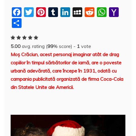
F
T
Pi
T
Li
M
R
W
Y
a
w
nt
u
n
y
e
h
a
P
c
itt
er
m
k
S
d
at
h
a
e
er
e
bl
e
p
di
s
o
rt
5.00
avg. rating (
99
% score) -
1
vote
b
st
r
dI
a
t
A
o
aj
Moş Crăciun, acest personaj imaginar atât de drag
o
n
c
p
M
e
copiilor în timpul sărbătorilor de iarnă, are o poveste
o
e
p
ai
a
urbană adevărată, care începe în 1931, odată cu
k
l
z
campania publicitată organizată de firma Coca-Cola
din Statele Unite ale Americii.
ă