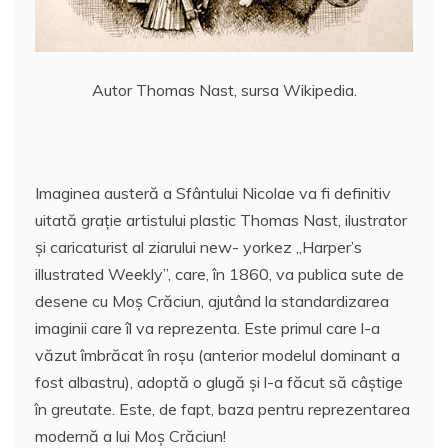
Autor Thomas Nast, sursa Wikipedia.
Imaginea austeră a Sfântului Nicolae va fi definitiv
uitată graţie artistului plastic Thomas Nast, ilustrator
şi caricaturist al ziarului new- yorkez „Harper’s
illustrated Weekly”, care, în 1860, va publica sute de
desene cu Moș Crăciun, ajutând la standardizarea
imaginii care îl va reprezenta. Este primul care l-a
văzut îmbrăcat în roşu (anterior modelul dominant a
fost albastru), adoptă o glugă și l-a făcut să câștige
în greutate. Este, de fapt, baza pentru reprezentarea
modernă a lui Moș Crăciun!