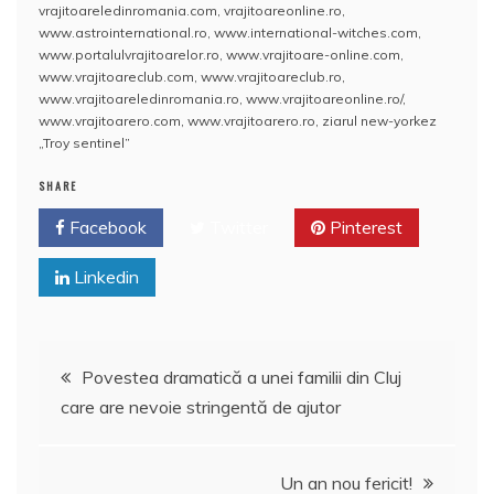
vrajitoareledinromania.com
,
vrajitoareonline.ro
,
www.astrointernational.ro
,
www.international-witches.com
,
www.portalulvrajitoarelor.ro
,
www.vrajitoare-online.com
,
www.vrajitoareclub.com
,
www.vrajitoareclub.ro
,
www.vrajitoareledinromania.ro
,
www.vrajitoareonline.ro/
,
www.vrajitoarero.com
,
www.vrajitoarero.ro
,
ziarul new-yorkez
„Troy sentinel”
SHARE
Facebook
Twitter
Pinterest
Linkedin
Navigare
Povestea dramatică a unei familii din Cluj
care are nevoie stringentă de ajutor
în
articole
Un an nou fericit!