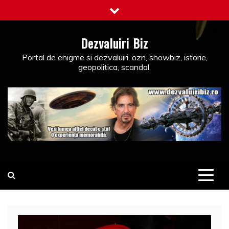
Skip
to
content
Dezvaluiri Biz
Portal de enigme si dezvaluiri, ozn, showbiz, istorie,
geopolitica, scandal.