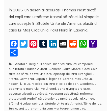
În 1885, un desen al aceluiași Thomas Nast arată
doi copii care urmăresc traseul bătrânelului simpatic
care soseşte în Statele Unite ale Americii, plasând
casa lui Moș Crăciun la Polul Nord, în Laponia.
F
T
Pi
T
Li
M
R
W
Y
a
w
nt
u
n
y
e
h
a
P
c
itt
er
m
k
S
d
at
h
a
Anatolia
,
Belgia
,
Biserica
,
Biserica catolică
,
campania
e
er
e
bl
e
p
di
s
o
rt
publicitată
,
Charles Aubert
,
Clement Clarke Moore
,
Coca-Cola
,
b
st
r
dI
a
t
A
o
aj
culte de sfinți
,
dezvaluiribiz.ro
,
episcop de Mira
,
Evanghelii
,
Franta
,
Germania
,
Laponia
,
legende
,
Lorena
,
Moș Crăciun
,
o
n
c
p
M
e
nașterii lui Isus
,
Nicolae din Mira
,
Nicolas de Bari
,
Occidentul
,
o
e
p
ai
osemintele martirului
,
Polul Nord
,
portalulvrajitoarelor.ro
,
a
poveste urbană adevărată
,
Povestea adevărată
,
Reforma
k
l
z
protestantă
,
Rudolf
,
sărbătorilor de iarnă
,
secolul al XVI-lea
,
Sfântul Nicolae
,
spiriduș
,
Statele Unite ale Americii
,
Ţările de Jos
,
ă
Turcia
,
vrajitoare-romania.com
,
vrajitoare-romania.ro
,