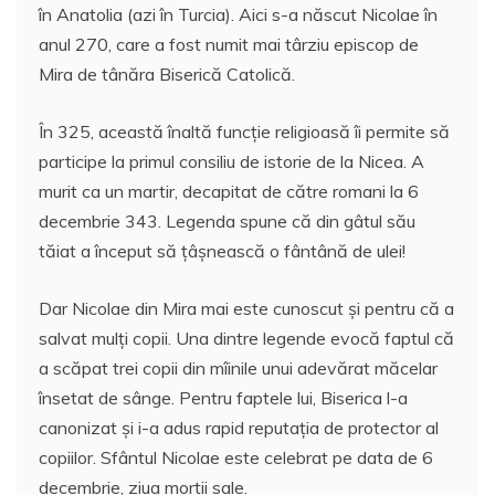
în Anatolia (azi în Turcia). Aici s-a născut Nicolae în
anul 270, care a fost numit mai târziu episcop de
Mira de tânăra Biserică Catolică.
În 325, această înaltă funcţie religioasă îi permite să
participe la primul consiliu de istorie de la Nicea. A
murit ca un martir, decapitat de către romani la 6
decembrie 343. Legenda spune că din gâtul său
tăiat a început să ţâşnească o fântână de ulei!
Dar Nicolae din Mira mai este cunoscut şi pentru că a
salvat mulţi copii. Una dintre legende evocă faptul că
a scăpat trei copii din mîinile unui adevărat măcelar
însetat de sânge. Pentru faptele lui, Biserica l-a
canonizat şi i-a adus rapid reputaţia de protector al
copiilor. Sfântul Nicolae este celebrat pe data de 6
decembrie, ziua morții sale.