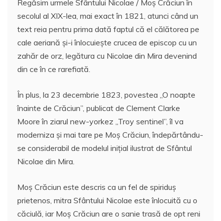
Regăsim urmele Sfântului Nicolae / Moș Crăciun în
secolul al XIX-lea, mai exact în 1821, atunci când un
text reia pentru prima dată faptul că el călătorea pe
cale aeriană şi-i înlocuieşte crucea de episcop cu un
zahăr de orz, legătura cu Nicolae din Mira devenind
din ce în ce rarefiată.
În plus, la 23 decembrie 1823, povestea „O noapte
înainte de Crăciun”, publicat de Clement Clarke
Moore în ziarul new-yorkez „Troy sentinel”, îl va
moderniza şi mai tare pe Moș Crăciun, îndepărtându-
se considerabil de modelul inițial ilustrat de Sfântul
Nicolae din Mira.
Moș Crăciun este descris ca un fel de spiriduș
prietenos, mitra Sfântului Nicolae este înlocuită cu o
căciulă, iar Moș Crăciun are o sanie trasă de opt reni