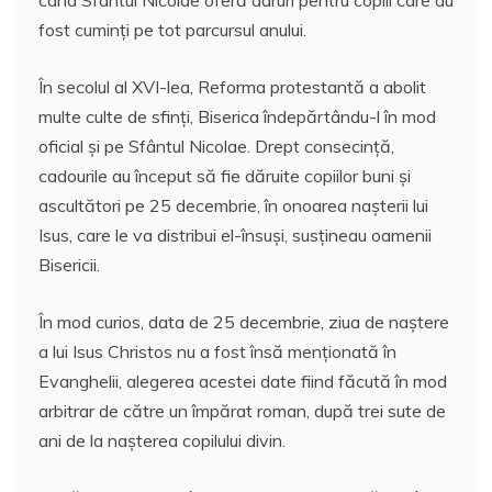
când Sfântul Nicolae oferă daruri pentru copiii care au
fost cuminţi pe tot parcursul anului.
În secolul al XVI-lea, Reforma protestantă a abolit
multe culte de sfinți, Biserica îndepărtându-l în mod
oficial şi pe Sfântul Nicolae. Drept consecinţă,
cadourile au început să fie dăruite copiilor buni şi
ascultători pe 25 decembrie, în onoarea nașterii lui
Isus, care le va distribui el-însuși, susţineau oamenii
Bisericii.
În mod curios, data de 25 decembrie, ziua de naștere
a lui Isus Christos nu a fost însă menționată în
Evanghelii, alegerea acestei date fiind făcută în mod
arbitrar de către un împărat roman, după trei sute de
ani de la nașterea copilului divin.