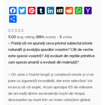
F
T
Pi
T
Li
M
R
W
Y
a
w
nt
u
n
y
e
h
a
P
c
itt
er
m
k
S
d
at
h
a
e
er
e
bl
e
p
di
s
o
rt
5.00
avg. rating (
99
% score) -
3
votes
b
st
r
dI
a
t
A
o
aj
– Puteți să-mi spuneți ceva privind subiectul istorie
o
n
c
p
M
e
naturală și evoluția speciilor voastre? Cât de veche
o
e
p
ai
a
este specia voastră? Ați evoluat din reptile primitive
k
l
z
cum specia umană a evoluat din maimuță?
ă
– Oh, este o foarte lungă și complexă istorie și vi se
pare cu siguranță incredibilă, dar este adevărul. Voi
incerca să vă explic. Acum aproape 65 de milioane
de ani mulți dintre ascendenții noștri din timpul
dinozaurilor au murit într-un mare cataclism global.