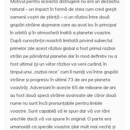
Motivul pentru această distrugere nu era un dezastru
natural – un impact în formă de stea cum cred greșit
oamenii voștri de știință – ci un război între două
grupări străine dușmane care au avut loc în principal
în orbită și în atmosferă înaltă a planetei voastre.
După cunoștința noastră limitată privind subiectul
primelor zile acest război global a fost primul razboi
străin pe pământul planetei dar în mod definitiv nu a
fost ultimul (și un viitor război va veni curând, în
timpul unui „razboi rece” cum îl numiți voi între grupări
străine și progresiv în ultimii 73 de ani pe planeta
voastră). Adversarii în aceste 65 de milioane de ani
au fost două specii străine avansate ale căror două
nume nu sunt încă pronunțabile pentru limbile
voastre. Sunt capabilă să le spun dar vă vor răni
urechile dacă vă voi spune în original. O parte era
umanoidă ca speciile voastre (dar mult mai vechi) și