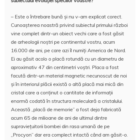
subiectului evoluției speciilor voastre?
– Este o întrebare bună și nu v-am explicat corect.
Cunoașterea noastră privind subiectul primului război
vine complet dintr-un obiect vechi care a fost găsit
de arheologii noștri pe continentul vostru, acum
16.000 de ani, pe care azi îl numiți America de Nord.
Ei au găsit acolo o placă rotundă cu un diametru de
aproximativ 47 din centimetri voștri. Placa a fost
facută dintr-un material magnetic necunoscut de noi
și în interiorul plăcii există o altă placă mai mică din
cristal care a conținut o cantitate de informații
enormă codată în structura moleculară a cristalului.
Această „placă de memorie” a fost deja fabricată
acum 65 de milioane de ani de ultimul dintre
supraviețuitorii bombei din rasa umană de pe
„Procyon” dar era complect intactă când am găsit-o.