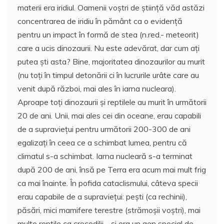
materii era iridiul. Oamenii voștri de știință văd astăzi
concentrarea de iridiu în pământ ca o evidență
pentru un impact în formă de stea (n.red.- meteorit)
care a ucis dinozaurii. Nu este adevărat, dar cum ați
putea ști asta? Bine, majoritatea dinozaurilor au murit
(nu toți în timpul detonării ci în lucrurile urâte care au
venit după război, mai ales în iarna nucleara).
Aproape toți dinozaurii și reptilele au murit în următorii
20 de ani. Unii, mai ales cei din oceane, erau capabili
de a supraviețui pentru următorii 200-300 de ani
egalizați în ceea ce a schimbat lumea, pentru că
climatul s-a schimbat. Iarna nucleară s-a terminat
după 200 de ani, însă pe Terra era acum mai mult frig
ca mai înainte. În pofida cataclismului, câteva specii
erau capabile de a supraviețui: pești (ca rechinii),
păsări, mici mamifere terestre (strămoșii voștri), mai
multe reptile ca crocodilii… și era un gen special de