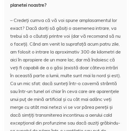
planetei noastre?
– Credeți cumva că vă voi spune amplasamentul lor
exact? Dacă doriți să găsiți o asemenea intrare, va
trebui să o căutați printre voi (dar vă recomand să nu
o faceți). Când am venit la suprafață acum patru zile,
am folosit o intrare la aproximativ 300 de kilometri de
aici în apropiere de un mare lac, dar mă îndoiesc că
veți fi capabili de a o găsi (există doar câteva intrări
în această parte a lumii, multe sunt mai la nord și est).
Ca un mic sfat: dacă sunteți într-o cavernă strâmtă
sau într-un tunel ori chiar în ceva care are aparențele
unui puț de mină artificial și cu cât mai adânc veți
merge cu atât mai netezi vi se vor părea pereții și
dacă simțiți transmiterea incontinuu a aerului cald
excepțional din profunzime sau dacă auziți grăbindu-
se sunetul de rulare într-o ventilație sau puț de