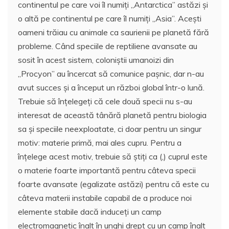
continentul pe care voi îl numiți „Antarctica” astăzi și
o altă pe continentul pe care îl numiți „Asia”. Acești
oameni trăiau cu animale ca saurienii pe planetă fără
probleme. Când speciile de reptiliene avansate au
sosit în acest sistem, coloniștii umanoizi din
„Procyon” au încercat să comunice pașnic, dar n-au
avut succes și a început un război global într-o lună.
Trebuie să înțelegeți că cele două specii nu s-au
interesat de această tânără planetă pentru biologia
sa și speciile neexploatate, ci doar pentru un singur
motiv: materie primă, mai ales cupru. Pentru a
înțelege acest motiv, trebuie să știți ca (,) cuprul este
o materie foarte importantă pentru câteva specii
foarte avansate (egalizate astăzi) pentru că este cu
câteva materii instabile capabil de a produce noi
elemente stabile dacă induceți un camp
electromagnetic înalt în unghi drept cu un camp înalt