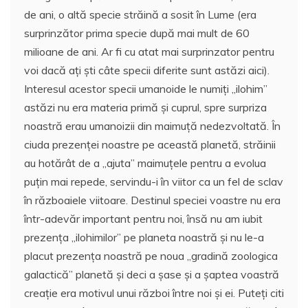
de ani, o altă specie străină a sosit în Lume (era
surprinzător prima specie după mai mult de 60
milioane de ani. Ar fi cu atat mai surprinzator pentru
voi dacă ați ști câte specii diferite sunt astăzi aici).
Interesul acestor specii umanoide le numiți „ilohim”
astăzi nu era materia primă și cuprul, spre surpriza
noastră erau umanoizii din maimuță nedezvoltată. În
ciuda prezenței noastre pe această planetă, străinii
au hotărât de a „ajuta” maimuțele pentru a evolua
puțin mai repede, servindu-i în viitor ca un fel de sclav
în războaiele viitoare. Destinul speciei voastre nu era
într-adevăr important pentru noi, însă nu am iubit
prezența „ilohimilor” pe planeta noastră și nu le-a
placut prezența noastră pe noua „gradină zoologica
galactică” planetă și deci a șase și a șaptea voastră
creație era motivul unui război între noi și ei. Puteți citi