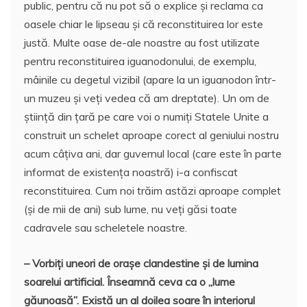
public, pentru că nu pot să o explice și reclama ca
oasele chiar le lipseau și că reconstituirea lor este
justă. Multe oase de-ale noastre au fost utilizate
pentru reconstituirea iguanodonului, de exemplu,
mâinile cu degetul vizibil (apare la un iguanodon într-
un muzeu și veți vedea că am dreptate). Un om de
știință din țară pe care voi o numiți Statele Unite a
construit un schelet aproape corect al geniului nostru
acum câțiva ani, dar guvernul local (care este în parte
informat de existența noastră) i-a confiscat
reconstituirea. Cum noi trăim astăzi aproape complet
(și de mii de ani) sub lume, nu veți găsi toate
cadravele sau scheletele noastre.
– Vorbiți uneori de orașe clandestine și de lumina
soarelui artificial. Înseamnă ceva ca o „lume
găunoasă”. Există un al doilea soare în interiorul