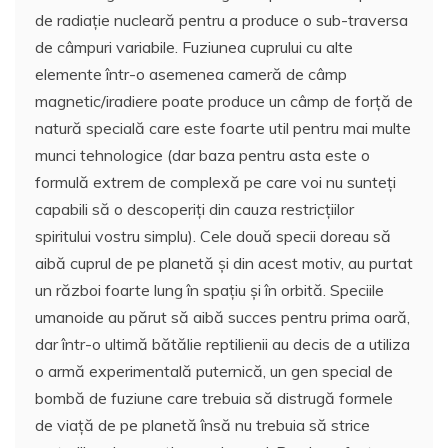
de radiație nucleară pentru a produce o sub-traversa
de câmpuri variabile. Fuziunea cuprului cu alte
elemente într-o asemenea cameră de câmp
magnetic/iradiere poate produce un câmp de forță de
natură specială care este foarte util pentru mai multe
munci tehnologice (dar baza pentru asta este o
formulă extrem de complexă pe care voi nu sunteți
capabili să o descoperiți din cauza restricțiilor
spiritului vostru simplu). Cele două specii doreau să
aibă cuprul de pe planetă și din acest motiv, au purtat
un război foarte lung în spațiu și în orbită. Speciile
umanoide au părut să aibă succes pentru prima oară,
dar într-o ultimă bătălie reptilienii au decis de a utiliza
o armă experimentală puternică, un gen special de
bombă de fuziune care trebuia să distrugă formele
de viață de pe planetă însă nu trebuia să strice