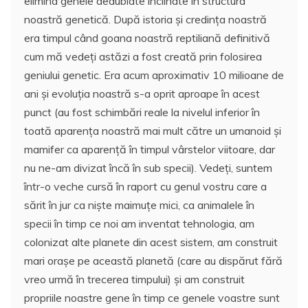
elimina genele dedublate înclinate în structura
noastră genetică. După istoria și credința noastră
era timpul când goana noastră reptiliană definitivă
cum mă vedeți astăzi a fost creată prin folosirea
geniului genetic. Era acum aproximativ 10 milioane de
ani și evoluția noastră s-a oprit aproape în acest
punct (au fost schimbări reale la nivelul inferior în
toată aparența noastră mai mult către un umanoid și
mamifer ca aparență în timpul vârstelor viitoare, dar
nu ne-am divizat încă în sub specii). Vedeți, suntem
într-o veche cursă în raport cu genul vostru care a
sărit în jur ca niște maimuțe mici, ca animalele în
specii în timp ce noi am inventat tehnologia, am
colonizat alte planete din acest sistem, am construit
mari orașe pe această planetă (care au dispărut fără
vreo urmă în trecerea timpului) și am construit
propriile noastre gene în timp ce genele voastre sunt