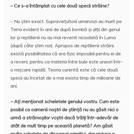
– Ce s-a întâmplat cu cele două specii străine?
– Nu știm exact. Supraviețuitorii umanoizi au murit pe
Terra evident în anii de după bombă și alții din genul
lor și reptilienii nu au mai revenit niciodată în Luma
(după câte știm noi). Apropos de reptilienii străini,
există posibilitatea că era fizic imposibil pentru ei de
a reveni, pentru ca materia între bule este uneori într-
o mișcare rapidă. Teoria curentă este că cele două
specii au încetat de a mai exista timp de milioane de
ani.
– Ați menționat scheletele genului vostru. Cum este
posibil ca oamenii noștri de știință nu au găsit nici o
urmă a strămoșilor voștri dacă trăiți într-adevăr de
atât de mult timp pe această planetă? Am găsit
multe schelete de dinozauri primitivi, dar niciuna a