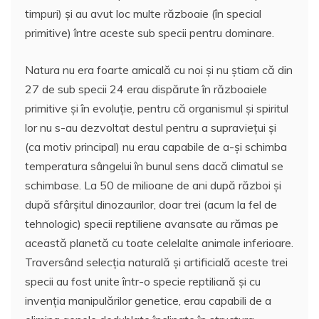
timpuri) și au avut loc multe războaie (în special
primitive) între aceste sub specii pentru dominare.
Natura nu era foarte amicală cu noi și nu știam că din
27 de sub specii 24 erau dispărute în războaiele
primitive și în evoluție, pentru că organismul și spiritul
lor nu s-au dezvoltat destul pentru a supraviețui și
(ca motiv principal) nu erau capabile de a-și schimba
temperatura sângelui în bunul sens dacă climatul se
schimbase. La 50 de milioane de ani după război și
după sfârșitul dinozaurilor, doar trei (acum la fel de
tehnologic) specii reptiliene avansate au rămas pe
această planetă cu toate celelalte animale inferioare.
Traversând selecția naturală și artificială aceste trei
specii au fost unite într-o specie reptiliană și cu
invenția manipulărilor genetice, erau capabili de a