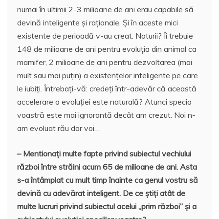
numai în ultimii 2-3 milioane de ani erau capabile să
devină inteligente și raționale. Și în aceste mici
existente de perioadă v-au creat. Naturii? Îi trebuie
148 de milioane de ani pentru evoluția din animal ca
mamifer, 2 milioane de ani pentru dezvoltarea (mai
mult sau mai puțin) a existențelor inteligente pe care
le iubiți. Întrebați-vă: credeți într-adevăr că această
accelerare a evoluției este naturală? Atunci specia
voastră este mai ignorantă decât am crezut. Noi n-
am evoluat rău dar voi…
– Mentionați multe fapte privind subiectul vechiului
război între străini acum 65 de milioane de ani. Asta
s-a întâmplat cu mult timp înainte ca genul vostru să
devină cu adevărat inteligent. De ce știți atât de
multe lucruri privind subiectul acelui „prim război” și a