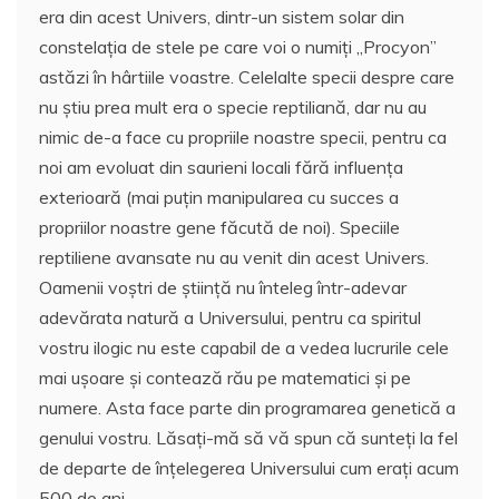
era din acest Univers, dintr-un sistem solar din
constelația de stele pe care voi o numiți „Procyon”
astăzi în hârtiile voastre. Celelalte specii despre care
nu știu prea mult era o specie reptiliană, dar nu au
nimic de-a face cu propriile noastre specii, pentru ca
noi am evoluat din saurieni locali fără influența
exterioară (mai puțin manipularea cu succes a
propriilor noastre gene făcută de noi). Speciile
reptiliene avansate nu au venit din acest Univers.
Oamenii voștri de știință nu înteleg într-adevar
adevărata natură a Universului, pentru ca spiritul
vostru ilogic nu este capabil de a vedea lucrurile cele
mai ușoare și contează rău pe matematici și pe
numere. Asta face parte din programarea genetică a
genului vostru. Lăsați-mă să vă spun că sunteți la fel
de departe de înțelegerea Universului cum erați acum
500 de ani.