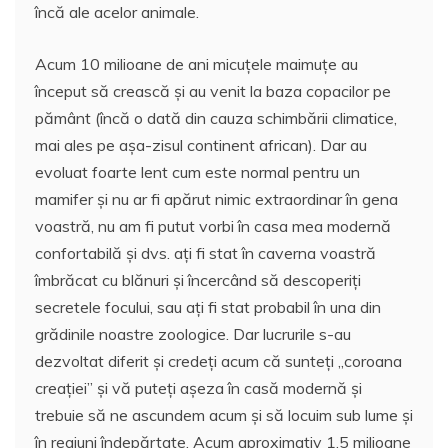
încă ale acelor animale.
Acum 10 milioane de ani micuțele maimuțe au
început să crească și au venit la baza copacilor pe
pământ (încă o dată din cauza schimbării climatice,
mai ales pe așa-zisul continent african). Dar au
evoluat foarte lent cum este normal pentru un
mamifer și nu ar fi apărut nimic extraordinar în gena
voastră, nu am fi putut vorbi în casa mea modernă
confortabilă și dvs. ați fi stat în caverna voastră
îmbrăcat cu blănuri și încercând să descoperiți
secretele focului, sau ați fi stat probabil în una din
grădinile noastre zoologice. Dar lucrurile s-au
dezvoltat diferit și credeți acum că sunteți „coroana
creației” și vă puteți așeza în casă modernă și
trebuie să ne ascundem acum și să locuim sub lume și
în regiuni îndepărtate. Acum aproximativ 1,5 milioane