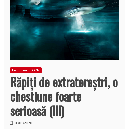
Fenomenul OZN
Răpiți de extratereștri, o
chestiune foarte
serioasă (III)
28/01/2020