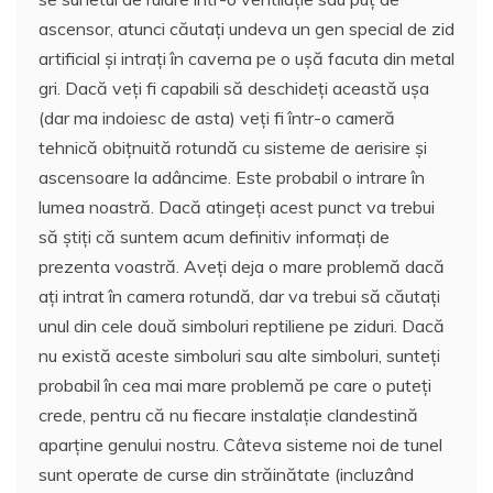
ascensor, atunci căutați undeva un gen special de zid
artificial și intrați în caverna pe o ușă facuta din metal
gri. Dacă veți fi capabili să deschideți această ușa
(dar ma indoiesc de asta) veți fi într-o cameră
tehnică obițnuită rotundă cu sisteme de aerisire și
ascensoare la adâncime. Este probabil o intrare în
lumea noastră. Dacă atingeți acest punct va trebui
să știți că suntem acum definitiv informați de
prezenta voastră. Aveți deja o mare problemă dacă
ați intrat în camera rotundă, dar va trebui să căutați
unul din cele două simboluri reptiliene pe ziduri. Dacă
nu există aceste simboluri sau alte simboluri, sunteți
probabil în cea mai mare problemă pe care o puteți
crede, pentru că nu fiecare instalație clandestină
aparține genului nostru. Câteva sisteme noi de tunel
sunt operate de curse din străinătate (incluzând