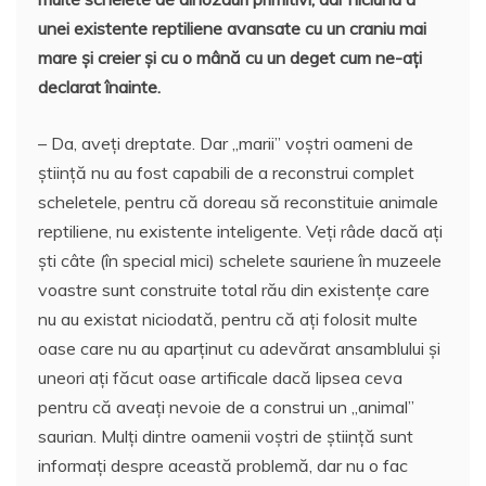
unei existente reptiliene avansate cu un craniu mai
mare și creier și cu o mână cu un deget cum ne-ați
declarat înainte.
– Da, aveți dreptate. Dar „marii” voștri oameni de
știință nu au fost capabili de a reconstrui complet
scheletele, pentru că doreau să reconstituie animale
reptiliene, nu existente inteligente. Veți râde dacă ați
ști câte (în special mici) schelete sauriene în muzeele
voastre sunt construite total rău din existențe care
nu au existat niciodată, pentru că ați folosit multe
oase care nu au aparținut cu adevărat ansamblului și
uneori ați făcut oase artificale dacă lipsea ceva
pentru că aveați nevoie de a construi un „animal”
saurian. Mulți dintre oamenii voștri de știință sunt
informați despre această problemă, dar nu o fac