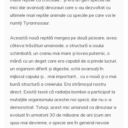
mici dar avansați dinozauri care s-au dezvoltat cu
ultimele mari reptile animale ca speciile pe care voi le
numiți Tyrannosaur.
Această nouă reptilă mergea pe două picioare, avea
câteva trăsături umanoide, o structură a osului
schimbată, un craniu mai mare și lovea puternic, o
mână cu un deget care era capabil de a prinde lucruri,
un organism diferit și digestie, ochii avansați în
mijlocul capului și… mai important… cu o nouă și o mai
bună structură a creierului. Era strămoșul nostru
direct. Există teorii că radiația bombei a participat la
mutațiile organismului acestei noi specii, dar nu s-a
demonstrat. Totuși, acest mic umanoid ca dinozaur a
evoluat în urmatorii 30 de milioane de ani (cum am
spus mai devreme, o specie are în general nevoie