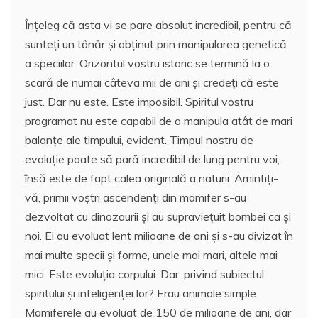
Înțeleg că asta vi se pare absolut incredibil, pentru că
sunteți un tânăr și obținut prin manipularea genetică
a speciilor. Orizontul vostru istoric se termină la o
scară de numai câteva mii de ani și credeți că este
just. Dar nu este. Este imposibil. Spiritul vostru
programat nu este capabil de a manipula atât de mari
balanțe ale timpului, evident. Timpul nostru de
evoluție poate să pară incredibil de lung pentru voi,
însă este de fapt calea originală a naturii. Amintiți-
vă, primii voștri ascendenți din mamifer s-au
dezvoltat cu dinozaurii și au supraviețuit bombei ca și
noi. Ei au evoluat lent milioane de ani și s-au divizat în
mai multe specii și forme, unele mai mari, altele mai
mici. Este evoluția corpului. Dar, privind subiectul
spiritului și inteligenței lor? Erau animale simple.
Mamiferele au evoluat de 150 de milioane de ani, dar