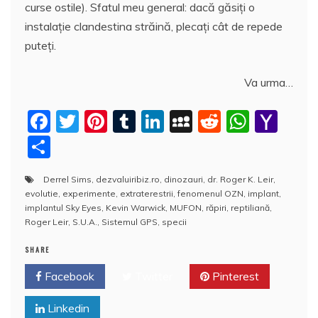
curse ostile). Sfatul meu general: dacă găsiți o
instalație clandestina străină, plecați cât de repede
puteți.
Va urma…
F
T
Pi
T
Li
M
R
W
Y
a
w
nt
u
n
y
e
h
a
P
c
itt
er
m
k
S
d
at
h
a
Derrel Sims
,
dezvaluiribiz.ro
,
dinozauri
,
dr. Roger K. Leir
,
e
er
e
bl
e
p
di
s
o
rt
evolutie
,
experimente
,
extraterestrii
,
fenomenul OZN
,
implant
,
b
st
r
dI
a
t
A
o
aj
implantul Sky Eyes
,
Kevin Warwick
,
MUFON
,
răpiri
,
reptiliană
,
Roger Leir
,
S.U.A.
,
Sistemul GPS
,
specii
o
n
c
p
M
e
o
e
p
ai
SHARE
a
k
l
Facebook
z
Twitter
Pinterest
ă
Linkedin