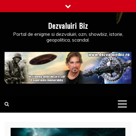
Skip
to
content
Dezvaluiri Biz
Portal de enigme si dezvaluiri, ozn, showbiz, istorie,
geopolitica, scandal.