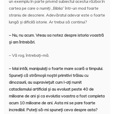
un exemplu în parte privind subiectul acestui război în
cartea pe care o numiți „Biblia” într-un mod foarte
straniu de descriere. Adevăratul adevar este o foarte
lungă și dificilă istorie. Ar trebui să continui?
– Nu, nu acum. Vreau sa notez despre istoria voastră
și am întrebări.
– Vă rog, întrebați-mă.
– Mai intâi, manipulați o foarte mare scară a timpului.
Spuneți că strămoșii noștri primitivi trăiau cu
dinozaurii, au supraviețuit cum l-ați numit
cataclismului artificial și au evoluat peste 40 de
milioane de ani și ca evolutia voastra a fost completa
acum 10 milioane de ani. Asta mi se pare foarte
incredibil. Puteți să-mi spuneți ceva despre asta?