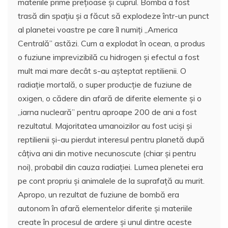
materiile prime prețioase și cuprul. Bomba a fost
trasă din spațiu și a făcut să explodeze într-un punct
al planetei voastre pe care îl numiți „America
Centrală” astăzi. Cum a explodat în ocean, a produs
o fuziune imprevizibilă cu hidrogen și efectul a fost
mult mai mare decât s-au așteptat reptilienii. O
radiație mortală, o super producție de fuziune de
oxigen, o cădere din afară de diferite elemente și o
„iarna nucleară” pentru aproape 200 de ani a fost
rezultatul. Majoritatea umanoizilor au fost uciși și
reptilienii și-au pierdut interesul pentru planetă după
câțiva ani din motive necunoscute (chiar și pentru
noi), probabil din cauza radiației. Lumea plenetei era
pe cont propriu și animalele de la suprafață au murit.
Apropo, un rezultat de fuziune de bombă era
autonom în afară elementelor diferite și materiile
create în procesul de ardere și unul dintre aceste