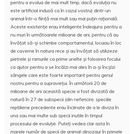
pentru a evolua de mai mult timp, dacă evoluția nu
este artificial indusă ca în cazul vostru) dintr-un
animal într-o ființă mai mult sau mai puțin rațională.
Aceste existențe erau inteligente îndeajuns pentru a
nu muri în următoarele milioane de ani, pentru că au
învățat să-și schimbe comportamentul, locuiau în loc
de caverne în natura rece și au învățat să utilizeze
pietrele și ramurile ca prime unelte și folosirea focului
ca ajutor pentru a se încălzi mai ales în a-și încșlzi
sângele care este foarte important pentru genul
nostru pentru a supraviețui. În următorii 20 de
milioane de ani această specie a fost divizată de
natură în 27 de subspecii (din nefericire, speciile
reptiliene precedente erau înclinate de a le diviza în
una sau mai multe sub specii inutile în timpul
procesului de evoluție. Puteți vedea clar asta în
marele număr de specii de animal-dinozaur în primele