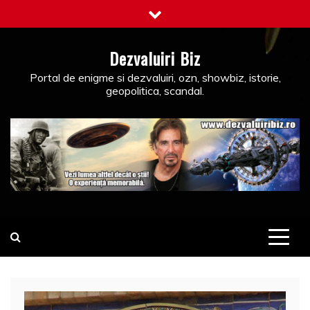
Skip
to
content
Dezvaluiri Biz
Portal de enigme si dezvaluiri, ozn, showbiz, istorie,
geopolitica, scandal.