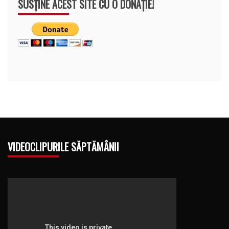
SUSȚINE ACEST SITE CU O DONAȚIE!
VIDEOCLIPURILE SĂPTĂMÂNII