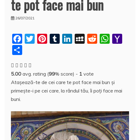
te pot face mai bun
26/07/2021
F
T
Pi
T
Li
M
R
W
Y
a
w
nt
u
n
y
e
h
a
P
c
itt
er
m
k
S
d
at
h
a
e
er
e
bl
e
p
di
s
o
rt
5.00
avg. rating (
99
% score) -
1
vote
b
st
r
dI
a
t
A
o
aj
Ataşează-te de cei care te pot face mai bun şi
o
n
c
p
M
e
primeşte-i pe cei care, la rândul tău, îi poţi face mai
o
e
p
ai
a
buni.
k
l
z
ă