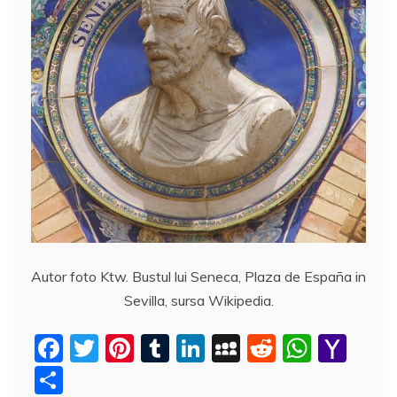
Autor foto Ktw. Bustul lui Seneca, Plaza de España in
Sevilla, sursa Wikipedia.
F
T
Pi
T
Li
M
R
W
Y
a
w
nt
u
n
y
e
h
a
P