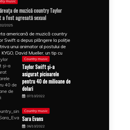
try music
ăreaţa de muzică country Taylor
t a fost agresată sexual
/02/2025
ta americană de muzică country
or Swift a depus plângere la poliţie
triva unui animator al postului de
o KYGO, David Mueller, un tip cu
Country music
Taylor Swift şi-a
asigurat picioarele
pentru 40 de milioane de
dolari
07/10/2022
Country music
Sara Evans
06/10/2022