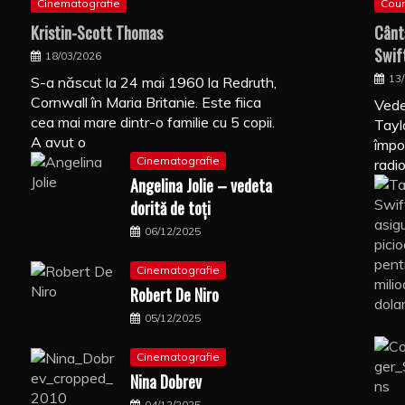
Cinematografie
Coun
Kristin-Scott Thomas
Cânt
Swif
18/03/2026
13
S-a născut la 24 mai 1960 la Redruth,
Cornwall în Maria Britanie. Este fiica
Vede
cea mai mare dintr-o familie cu 5 copii.
Tayl
A avut o
împo
Cinematografie
radi
Angelina Jolie – vedeta
dorită de toți
06/12/2025
Cinematografie
Robert De Niro
05/12/2025
Cinematografie
Nina Dobrev
04/12/2025