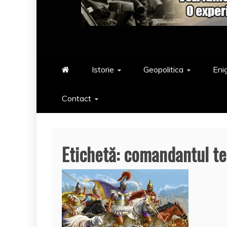
Istorie
Geopolitica
Eni
Contact
Etichetă:
comandantul te