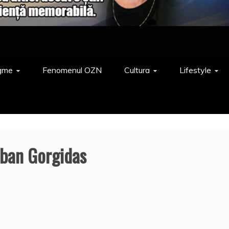
gme
Fenomenul OZN
Cultura
Lifestyle
ban Gorgidas