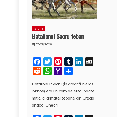
Istorie
Batalionul Sacru teban
07/08/2026
F
T
Pi
T
Li
M
a
w
nt
u
n
y
R
W
Y
P
c
itt
er
m
k
S
e
h
a
a
Batalionul Sacru (în greacă hieros
e
er
e
bl
e
p
d
at
h
rt
lokhos) era un corp de elită, poate
b
st
r
dI
a
di
s
o
aj
mitic, al armatei tebane din Grecia
o
n
c
t
A
o
e
antică. Uneori
o
e
p
M
a