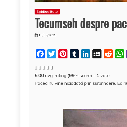
Spiritualitate
Tecumseh despre pac
13/08/2025
F
T
Pi
T
Li
M
R
a
w
nt
u
n
y
e
c
itt
er
m
k
S
d
5.00
avg. rating (
99
% score) -
1
vote
e
er
e
bl
e
p
di
Pacea nu vine niciodată prin surprindere. Ea nu
b
st
r
dI
a
t
o
n
c
o
e
k