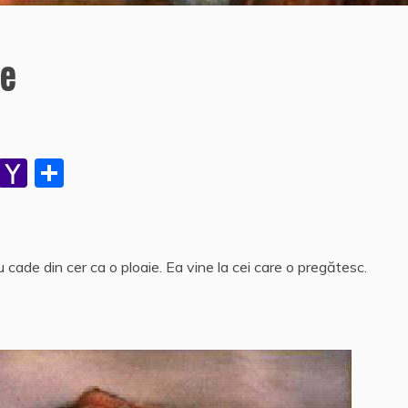
e
W
Y
P
h
a
a
at
h
rt
s
o
aj
 cade din cer ca o ploaie. Ea vine la cei care o pregătesc.
A
o
e
p
M
a
p
ai
z
l
ă