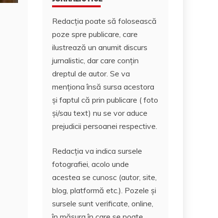
Redacția poate să folosească
poze spre publicare, care
ilustrează un anumit discurs
jurnalistic, dar care conțin
dreptul de autor. Se va
menționa însă sursa acestora
și faptul că prin publicare ( foto
și/sau text) nu se vor aduce
prejudicii persoanei respective.
Redacția va indica sursele
fotografiei, acolo unde
acestea se cunosc (autor, site,
blog, platformă etc.). Pozele și
sursele sunt verificate, online,
în măsura în care se poate