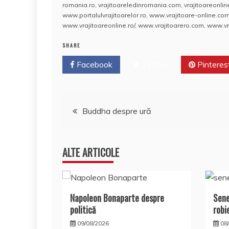
c
itt
er
m
k
S
d
romania.ro
,
vrajitoareledinromania.com
,
vrajitoareonlin
e
er
e
bl
e
p
di
www.portalulvrajitoarelor.ro
,
www.vrajitoare-online.co
www.vrajitoareonline.ro/
,
www.vrajitoarero.com
,
www.vra
b
st
r
dI
a
t
SHARE
o
n
c
Facebook
o
Twitter
e
Pinteres
k
Navigare
Buddha despre ură
în
ALTE ARTICOLE
articole
Napoleon Bonaparte despre
Sene
politică
robi
09/08/2026
08