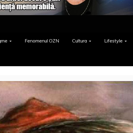
gme
Fenomenul OZN
Cultura
Lifestyle