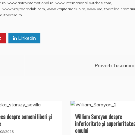
at
h
rt
e.ro
,
www.astrointernational.ro
,
www.international-witches.com
,
s
o
aj
m
,
www.vrajitoareclub.com
,
www.vrajitoareclub.ro
,
www.vrajitoareledinromani
jitoarero.ro
A
o
e
p
M
a
t
p
ai
Linkedin
z
l
ă
Proverb Tuscarora
ca despre oameni liberi şi
William Saroyan despre
e
inferioritate şi superioritate
omului
/08/2026