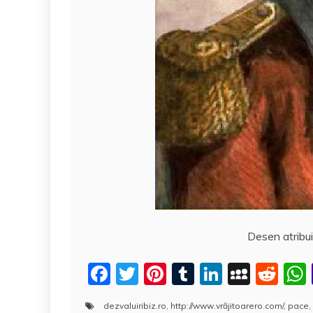
Desen atribui
F
T
Pi
T
Li
M
R
a
w
nt
u
n
y
e
dezvaluiribiz.ro
,
http://www.vrăjitoarero.com/
,
pace
,